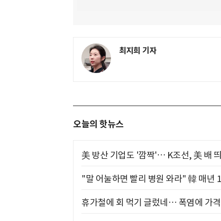
최지희 기자
오늘의 핫뉴스
美 방산 기업도 '깜짝'… K조선, 美 배
"말 어눌하면 빨리 병원 와라" 韓 매년 
휴가철에 회 먹기 글렀네… 폭염에 가격 