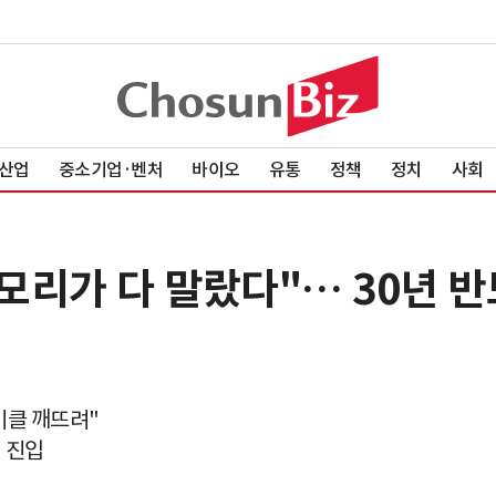
산업
중소기업·벤처
바이오
유통
정책
정치
사회
메모리가 다 말랐다"… 30년 
사이클 깨뜨려"
 진입