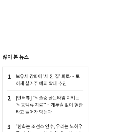
많이 본 뉴스
1
보유세 강화에 '세 낀 집' 퇴로… 토
허제 실거주 예외 확대 추진
2
[인터뷰] "뇌졸중 골든타임 지키는
'뇌동맥류 치료'"…개두술 없이 혈관
타고 들어가 막는다
3
"한화는 조선소 인수, 우리는 노하우