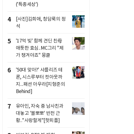
('특종세상')
4
[사진]김희애, 청담룩의 정
석
5
'17억 빚' 함께 견딘 친母
애틋한 효심..MC그리 "제
가 챙겨야죠" 뭉클
6
'50대 맞아?' 샤를리즈 테
론, 시스루부터 컷아웃까
지...패션 아우라[지형준의
Behind]
7
유아인, 자숙 중 남사친과
대놓고 '볼뽀뽀' 반전 근
황.."사랑할게"[핫피플]