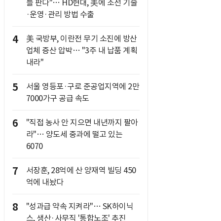
를 판다"… HD현대, 美에 조선 기술
·운영·관리 방법 수출
4
美 국방부, 이란전 무기 소진에 방산
업체 증산 압박… "3주 내 납품 계획
내라"
5
서울 영등포·구로 준공업지역에 2만
7000가구 공급 속도
6
"직접 농사 안 지으면 내년까지 팔아
라"… 양도세 중과에 떨고 있는
6070
7
서장훈, 28억에 산 양재역 빌딩 450
억에 내놨다
8
"성과급 약속 지켜라"… SK하이닉
스, 생산·사무직 '통합노조' 추진