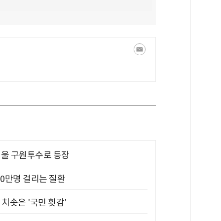
 띄울 구원투수로 등장
10만명 걸리는 질환
치솟은 '국민 횟감'