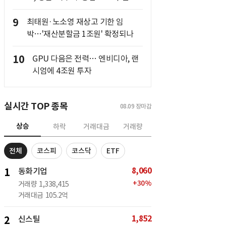
9
최태원·노소영 재상고 기한 임
박…'재산분할금 1조원' 확정되나
10
GPU 다음은 전력… 엔비디아, 랜
시엄에 4조원 투자
실시간 TOP 종목
08.09
장마감
상승
하락
거래대금
거래량
전체
코스피
코스닥
ETF
8,060
1
동화기업
+
30
%
거래량
1,338,415
거래대금
105.2억
1,852
2
신스틸