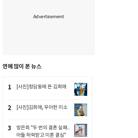
연예 많이 본 뉴스
1
[사진]청담동에 뜬 김희애
2
[사진]김희애, 우아한 미소
3
방은희 "두 번의 결혼 실패..
아들 허락받고 이혼 결심"