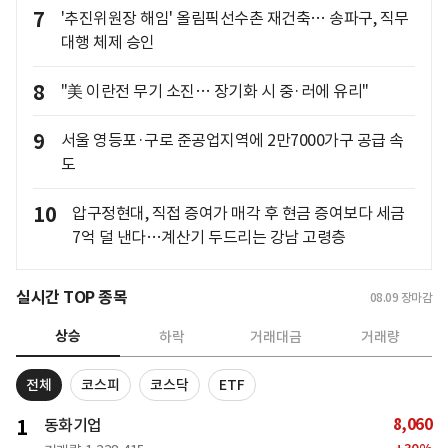
7
'추진위원장 해임' 올림픽선수촌 재건축… 송파구, 직무
대행 체제 승인
8
"美 이란전 무기 소진… 장기화 시 중·러에 유리"
9
서울 영등포·구로 준공업지역에 2만7000가구 공급 속
도
10
압구정현대, 직접 증여가 매각 후 현금 증여보다 세금
7억 덜 낸다…계산기 두드리는 강남 고령층
실시간 TOP 종목
08.09
장마감
상승
하락
거래대금
거래량
전체
코스피
코스닥
ETF
8,060
1
동화기업