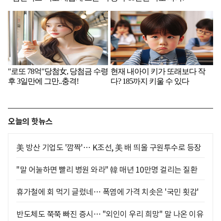
오늘의 핫뉴스
美 방산 기업도 '깜짝'… K조선, 美 배 띄울 구원투수로 등장
"말 어눌하면 빨리 병원 와라" 韓 매년 10만명 걸리는 질환
휴가철에 회 먹기 글렀네… 폭염에 가격 치솟은 '국민 횟감'
반도체도 쭉쭉 빠진 증시… "외인이 우리 희망" 말 나온 이유