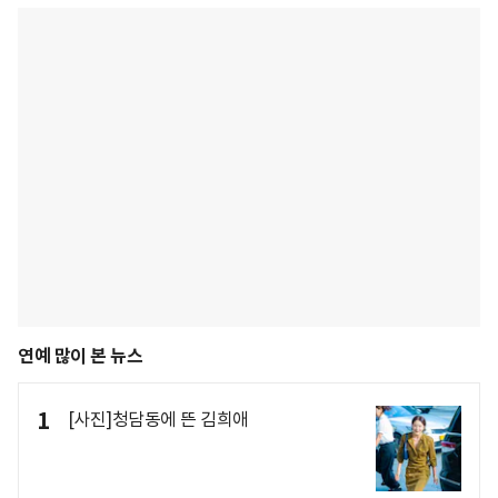
연예 많이 본 뉴스
1
[사진]청담동에 뜬 김희애