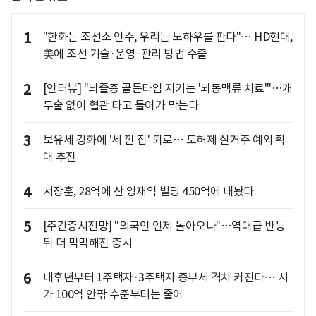
1
"한화는 조선소 인수, 우리는 노하우를 판다"… HD현대,
美에 조선 기술·운영·관리 방법 수출
2
[인터뷰] "뇌졸중 골든타임 지키는 '뇌동맥류 치료'"…개
두술 없이 혈관 타고 들어가 막는다
3
보유세 강화에 '세 낀 집' 퇴로… 토허제 실거주 예외 확
대 추진
4
서장훈, 28억에 산 양재역 빌딩 450억에 내놨다
5
[주간증시전망] "외국인 언제 돌아오나"…역대급 반등
뒤 더 막막해진 증시
6
내후년부터 1주택자·3주택자 종부세 격차 커진다… 시
가 100억 안팎 수준부터는 줄어