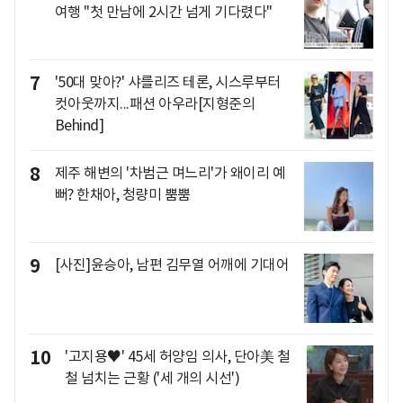
여행 "첫 만남에 2시간 넘게 기다렸다"
7
'50대 맞아?' 샤를리즈 테론, 시스루부터
컷아웃까지...패션 아우라[지형준의
Behind]
8
제주 해변의 '차범근 며느리'가 왜이리 예
뻐? 한채아, 청량미 뿜뿜
9
[사진]윤승아, 남편 김무열 어깨에 기대어
10
'고지용♥' 45세 허양임 의사, 단아美 철
철 넘치는 근황 ('세 개의 시선')