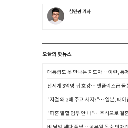
심민관 기자
오늘의 핫뉴스
대통령도 못 만나는 지도자… 이란, 통
전세계 3억명 귀 호강… 넷플릭스급 돌
"저걸 왜 2배 주고 사지?"… 일본, 때
"파혼 말할 엄두 안 나"… 주식으로 결
벼 낱알 세다 풀썩… 공무원 목숨 앗아간