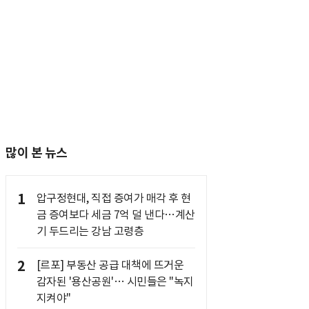
많이 본 뉴스
1
압구정현대, 직접 증여가 매각 후 현
금 증여보다 세금 7억 덜 낸다…계산
기 두드리는 강남 고령층
2
[르포] 부동산 공급 대책에 뜨거운
감자된 '용산공원'… 시민들은 "녹지
지켜야"