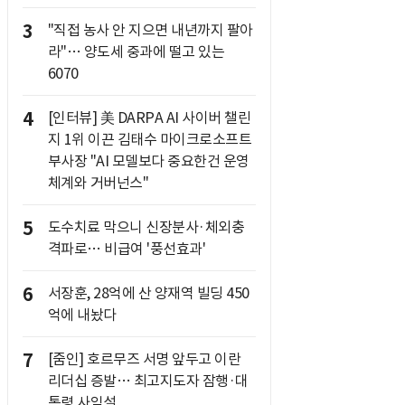
3
"직접 농사 안 지으면 내년까지 팔아
라"… 양도세 중과에 떨고 있는
6070
4
[인터뷰] 美 DARPA AI 사이버 챌린
지 1위 이끈 김태수 마이크로소프트
부사장 "AI 모델보다 중요한건 운영
체계와 거버넌스"
5
도수치료 막으니 신장분사·체외충
격파로… 비급여 '풍선효과'
6
서장훈, 28억에 산 양재역 빌딩 450
억에 내놨다
7
[줌인] 호르무즈 서명 앞두고 이란
리더십 증발… 최고지도자 잠행·대
통령 사임설