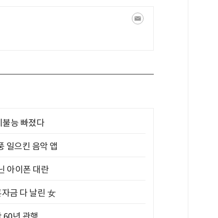
제불능 빠졌다
풍 일으킨 음악 앱
아닌 아이폰 대란
혼자금 다 날린 女
 60년 관행