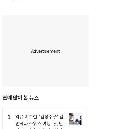
연예 많이 본 뉴스
1
악뮤 이수현, '김성주子' 김
민국과 스위스 여행 "첫 만