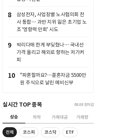
8
삼성전자, 사업장별 노사협의회 전
사 통합… 과반 지위 잃은 초기업 노
조 '영향력 만회' 시도
9
박리다매 한계 부딪혔나… 국내선
가격 올리고 해외로 향하는 저가커
피
10
"파혼할까요?…결혼자금 5500만
원 주식으로 날린 예비신부
실시간 TOP 종목
08.08
장마감
상승
하락
거래대금
거래량
전체
코스피
코스닥
ETF