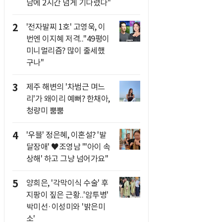
남에 2시간 넘게 기다렸다"
2
'전자발찌 1호' 고영욱, 이
번엔 이지혜 저격.."49평이
미니멀리즘? 많이 출세했
구나"
3
제주 해변의 '차범근 며느
리'가 왜이리 예뻐? 한채아,
청량미 뿜뿜
4
'우블' 정은혜, 이혼설? '발
달장애' ♥조영남 "'아이 속
상해' 하고 그냥 넘어가요"
5
양희은, '각막이식 수술' 후
지팡이 짚은 근황..'암투병'
박미선·이성미와 '밝은미
소'