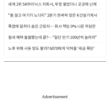
세계 2위 SK하이닉스 자회사, 뚜껑 열었더니 곳곳에 난제
"美 말고 여기가 노다지" 2분기 돈벼락 맞은 K건설기계사
폭염에 일하다 숨진 근로자… 회사 책임 0% 나온 까닭은
절세 혜택 쏠쏠했는데 끝?… "일단 만기 100년씩 늘려라"
노후 위해 사둔 땅도 팔라? 6070에게 닥쳐올 '세금 폭탄'