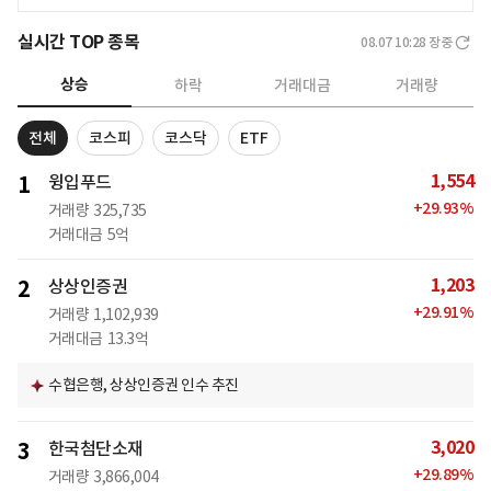
실시간 TOP 종목
08.07 10:28
장중
상승
하락
거래대금
거래량
전체
코스피
코스닥
ETF
1,554
1
윙입푸드
+
29.93
%
거래량
325,735
거래대금
5억
1,203
2
상상인증권
+
29.91
%
거래량
1,102,939
거래대금
13.3억
수협은행, 상상인증권 인수 추진
3,020
3
한국첨단소재
+
29.89
%
거래량
3,866,004