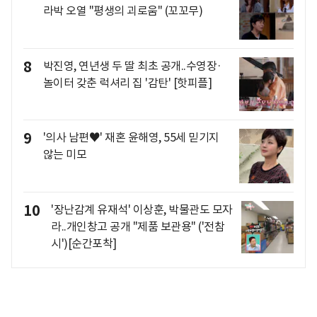
라박 오열 "평생의 괴로움" (꼬꼬무)
8
박진영, 연년생 두 딸 최초 공개..수영장·
놀이터 갖춘 럭셔리 집 '감탄' [핫피플]
9
'의사 남편♥' 재혼 윤해영, 55세 믿기지
않는 미모
10
'장난감계 유재석' 이상훈, 박물관도 모자
라..개인창고 공개 "제품 보관용" ('전참
시')[순간포착]