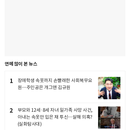
연예 많이 본 뉴스
1
장애학생 속옷까지 손빨래한 사회복무요
원…주인공은 개그맨 김규원
2
부모와 12세·8세 자녀 일가족 사망 사건,
아내는 속옷만 입은 채 투신…살해 의혹?
(실화탐사대)