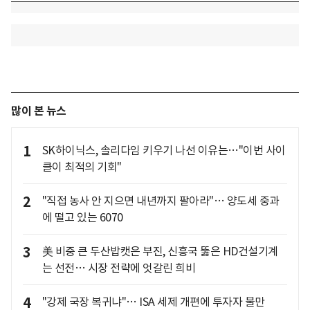
많이 본 뉴스
1
SK하이닉스, 솔리다임 키우기 나선 이유는…"이번 사이
클이 최적의 기회"
2
"직접 농사 안 지으면 내년까지 팔아라"… 양도세 중과
에 떨고 있는 6070
3
美 비중 큰 두산밥캣은 부진, 신흥국 뚫은 HD건설기계
는 선전… 시장 전략에 엇갈린 희비
4
"강제 국장 복귀냐"… ISA 세제 개편에 투자자 불만