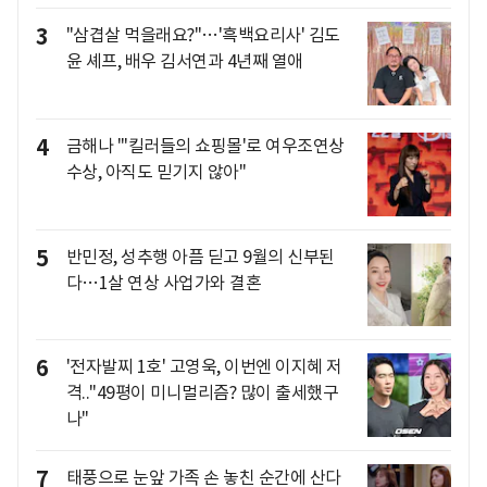
3
"삼겹살 먹을래요?"…'흑백요리사' 김도
윤 셰프, 배우 김서연과 4년째 열애
4
금해나 "'킬러들의 쇼핑몰'로 여우조연상
수상, 아직도 믿기지 않아"
5
반민정, 성추행 아픔 딛고 9월의 신부된
다…1살 연상 사업가와 결혼
6
'전자발찌 1호' 고영욱, 이번엔 이지혜 저
격.."49평이 미니멀리즘? 많이 출세했구
나"
7
태풍으로 눈앞 가족 손 놓친 순간에 산다