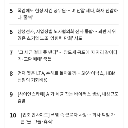
5
폭염에도 현장 지킨 공무원… 벼 낱알 세다, 화재 진압하
다 '풀썩'
6
삼성전자, 사업장별 노사협의회 전사 통합… 과반 지위
잃은 초기업 노조 '영향력 만회' 시도
7
"그 세금 절대 못 낸다"… 양도세 공포에 '제자리 갈아타
기·교환 매매' 꿈틀
8
먼저 맺은 LTA, 손해로 돌아올까… SK하이닉스, HBM
선점의 기회비용
9
[사이언스카페] AI가 세균 잡는 바이러스 생성, 내성균도
감염
10
[법조 인사이드] 폭염 속 근로자 사망… 회사 책임 가
른 '물·그늘·휴식'