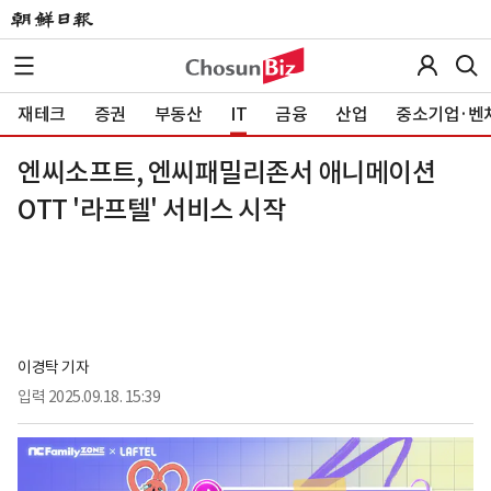
재테크
증권
부동산
IT
금융
산업
중소기업·벤
엔씨소프트, 엔씨패밀리존서 애니메이션
OTT '라프텔' 서비스 시작
이경탁 기자
입력
2025.09.18. 15:39