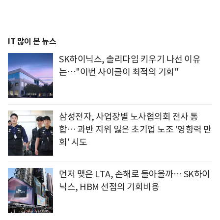
IT 많이 본 뉴스
SK하이닉스, 솔리다임 키우기 나선 이유
는…"이번 사이클이 최적의 기회"
삼성전자, 사업장별 노사협의회 전사 통
합… 과반 지위 잃은 초기업 노조 '영향력 만
회' 시도
먼저 맺은 LTA, 손해로 돌아올까… SK하이
닉스, HBM 선점의 기회비용