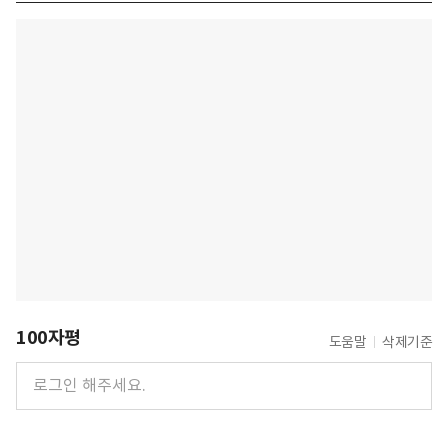
100자평
도움말
삭제기준