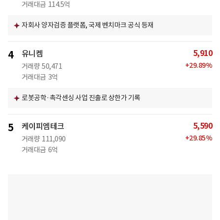
거래대금
114.5억
자회사 양자검증 플랫폼, 국제 벤치마크 공식 등재
5,910
4
유니켐
+
29.89
%
거래량
50,471
거래대금
3억
로봇공학·촉각센싱 사업 진출로 상한가 기록
5,590
5
케이피엠테크
+
29.85
%
거래량
111,090
거래대금
6억