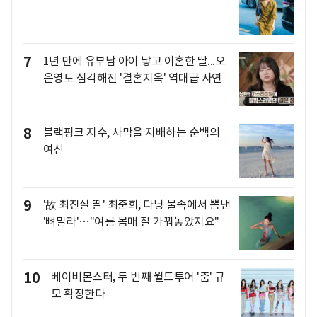
7
1년 만에 유부남 아이 낳고 이혼한 딸...오
은영도 심각해진 '결혼지옥' 역대급 사연
8
블랙핑크 지수, 사막을 지배하는 순백의
여신
9
'故 최진실 딸' 최준희, 다낭 물속에서 뽐낸
'뼈말라'…"여름 몸매 잘 가꿔놓았지요"
10
베이비몬스터, 두 번째 월드투어 '춤' 규
모 확장한다