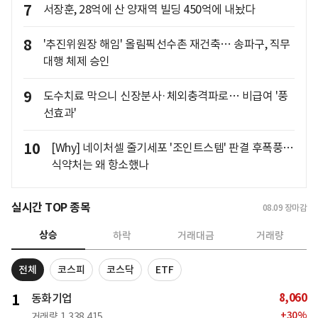
7
서장훈, 28억에 산 양재역 빌딩 450억에 내놨다
8
'추진위원장 해임' 올림픽선수촌 재건축… 송파구, 직무
대행 체제 승인
9
도수치료 막으니 신장분사·체외충격파로… 비급여 '풍
선효과'
10
[Why] 네이처셀 줄기세포 '조인트스템' 판결 후폭풍…
식약처는 왜 항소했나
실시간 TOP 종목
08.09
장마감
상승
하락
거래대금
거래량
전체
코스피
코스닥
ETF
8,060
1
동화기업
+
30
%
거래량
1,338,415