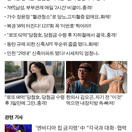
관련 기사
'엔비디아 칩 금지령' 中 "각국과 대화·협력