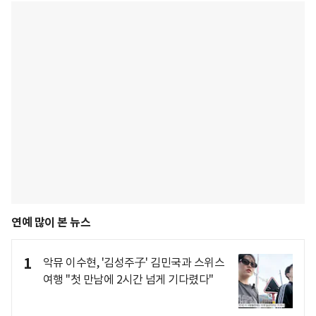
연예 많이 본 뉴스
1
악뮤 이수현, '김성주子' 김민국과 스위스
여행 "첫 만남에 2시간 넘게 기다렸다"