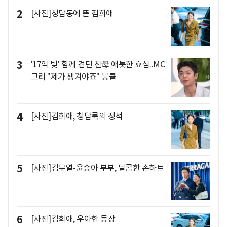
2
[사진]청담동에 뜬 김희애
3
'17억 빚' 함께 견딘 친母 애틋한 효심..MC
그리 "제가 챙겨야죠" 뭉클
4
[사진]김희애, 청담룩의 정석
5
[사진]김무열-윤승아 부부, 달콤한 손하트
6
[사진]김희애, 우아한 등장