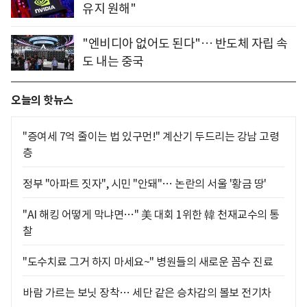
유지 원해"
"엔비디아 없어도 된다"… 반도체 자립 속
도 내는 중국
오늘의 핫뉴스
"증여세 7억 줄이는 법 있구먼!" 계산기 두드리는 강남 고령
층
정부 "아파트 짓자", 시민 "안돼"… 논란의 서울 '황금 땅'
"AI 해킹 어떻게 막냐면…" 美 대회 1위한 韓 천재교수의 통
찰
"도수치료 그거 하지 마세요~" 병원들의 새로운 꼼수 진료
바람 가르는 보닛 장착… 세단 같은 승차감의 볼보 전기차