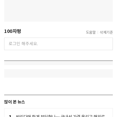
100자평
도움말
삭제기준
많이 본 뉴스
박리다매 한계 부딪혔나… 국내선 가격 올리고 해외로