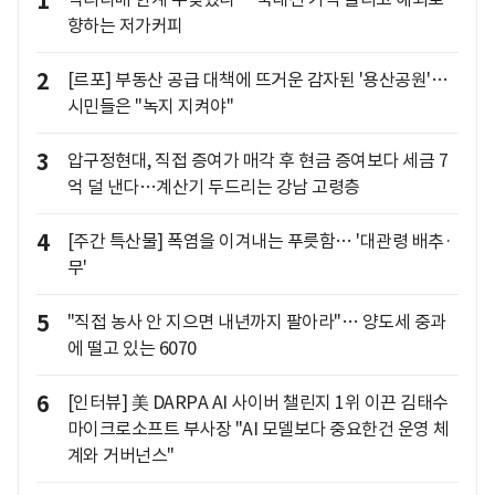
1
향하는 저가커피
2
[르포] 부동산 공급 대책에 뜨거운 감자된 '용산공원'…
시민들은 "녹지 지켜야"
3
압구정현대, 직접 증여가 매각 후 현금 증여보다 세금 7
억 덜 낸다…계산기 두드리는 강남 고령층
4
[주간 특산물] 폭염을 이겨내는 푸릇함… '대관령 배추·
무'
5
"직접 농사 안 지으면 내년까지 팔아라"… 양도세 중과
에 떨고 있는 6070
6
[인터뷰] 美 DARPA AI 사이버 챌린지 1위 이끈 김태수
마이크로소프트 부사장 "AI 모델보다 중요한건 운영 체
계와 거버넌스"