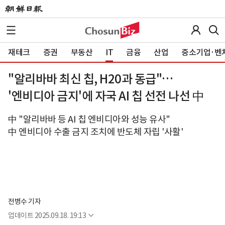
재테크
증권
부동산
IT
금융
산업
중소기업·벤
"알리바바 최신 칩, H20과 동급"…
'엔비디아 금지'에 자국 AI 칩 선전 나선 中
中 "알리바바 등 AI 칩 엔비디아와 성능 유사"
中 엔비디아 수출 금지 조치에 반도체 자립 '사활'
전병수 기자
업데이트
2025.09.18. 19:13