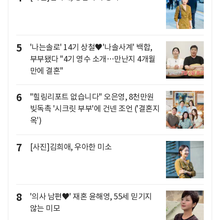
5
'나는솔로' 14기 상철♥'나솔사계' 백합,
부부됐다 "4기 영수 소개…만난지 4개월
만에 결혼"
6
"힐링리포트 없습니다" 오은영, 8천만원
빚독촉 '시크릿 부부'에 건넨 조언 ('결혼지
옥')
7
[사진]김희애, 우아한 미소
8
'의사 남편♥' 재혼 윤해영, 55세 믿기지
않는 미모