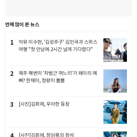
연예 많이 본 뉴스
1
악뮤 이수현, '김성주子' 김민국과 스위스
여행 "첫 만남에 2시간 넘게 기다렸다"
2
제주 해변의 '차범근 며느리'가 왜이리 예
뻐? 한채아, 청량미 뿜뿜
3
[사진]김희애, 우아한 등장
4
[사진]김희애, 청담룩의 정석