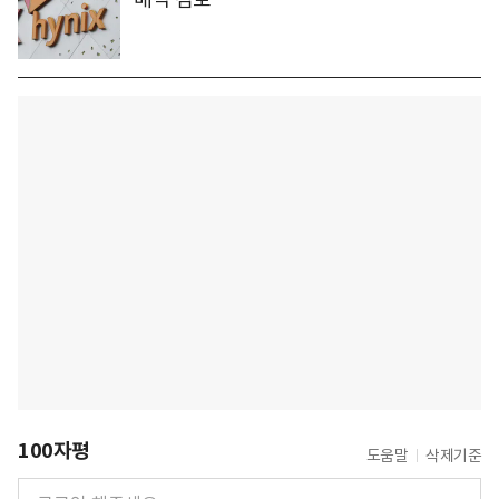
100자평
도움말
삭제기준