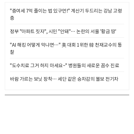
"증여세 7억 줄이는 법 있구먼!" 계산기 두드리는 강남 고령
층
정부 "아파트 짓자", 시민 "안돼"… 논란의 서울 '황금 땅'
"AI 해킹 어떻게 막냐면…" 美 대회 1위한 韓 천재교수의 통
찰
"도수치료 그거 하지 마세요~" 병원들의 새로운 꼼수 진료
바람 가르는 보닛 장착… 세단 같은 승차감의 볼보 전기차