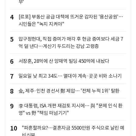
무'
4
[르포] 부동산 공급 대책에 뜨거운 감자된 '용산공원'…
시민들은 "녹지 지켜야"
5
압구정현대, 직접 증여가 매각 후 현금 증여보다 세금 7
억 덜 낸다…계산기 두드리는 강남 고령층
6
서장훈, 28억에 산 양재역 빌딩 450억에 내놨다
7
일요일 낮 최고 34도… 열대야 계속·곳곳 비와 소나기
8
金, 제주·인천 경선서 鄭 제압… '전체 누적 1위' 탈환
9
李 대통령, ISA 개편 재검토 지시에… 與 "문제 인식 환
영" vs 野 "책임 떠넘기기"
10
"파혼할까요?…결혼자금 5500만원 주식으로 날린 예
비신부