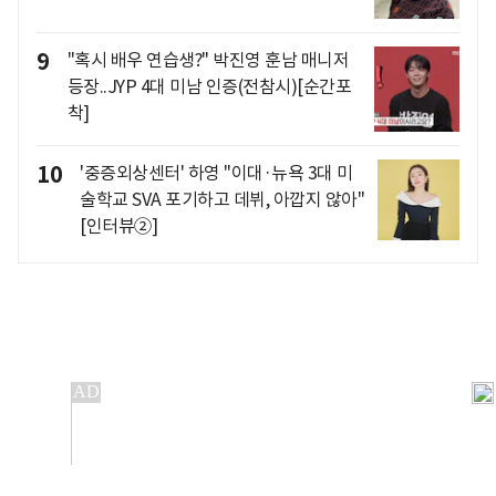
9
"혹시 배우 연습생?" 박진영 훈남 매니저
등장..JYP 4대 미남 인증(전참시)[순간포
착]
10
'중증외상센터' 하영 "이대·뉴욕 3대 미
술학교 SVA 포기하고 데뷔, 아깝지 않아"
[인터뷰②]
개인정보처리방침
앱설치(Android)