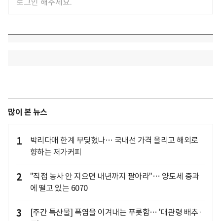
많이 본 뉴스
1
박리다매 한계 부딪혔나… 국내선 가격 올리고 해외로
향하는 저가커피
2
"직접 농사 안 지으면 내년까지 팔아라"… 양도세 중과
에 떨고 있는 6070
3
[주간 특산물] 폭염을 이겨내는 푸릇함… '대관령 배추·