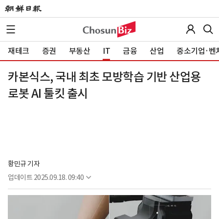
재테크
증권
부동산
IT
금융
산업
중소기업·벤
카본식스, 국내 최초 모방학습 기반 산업용
로봇 AI 툴킷 출시
황민규 기자
업데이트
2025.09.18. 09:40