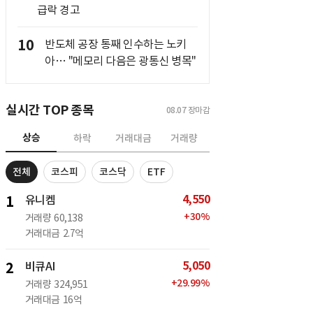
급락 경고
10
반도체 공장 통째 인수하는 노키
아… "메모리 다음은 광통신 병목"
실시간 TOP 종목
08.07
장마감
상승
하락
거래대금
거래량
전체
코스피
코스닥
ETF
4,550
1
유니켐
+
30
%
거래량
60,138
거래대금
2.7억
5,050
2
비큐AI
+
29.99
%
거래량
324,951
거래대금
16억