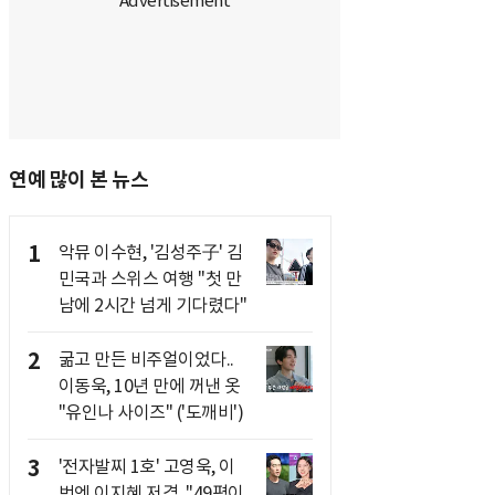
연예 많이 본 뉴스
1
악뮤 이수현, '김성주子' 김
민국과 스위스 여행 "첫 만
남에 2시간 넘게 기다렸다"
2
굶고 만든 비주얼이었다..
이동욱, 10년 만에 꺼낸 옷
"유인나 사이즈" ('도깨비')
3
'전자발찌 1호' 고영욱, 이
번엔 이지혜 저격.."49평이