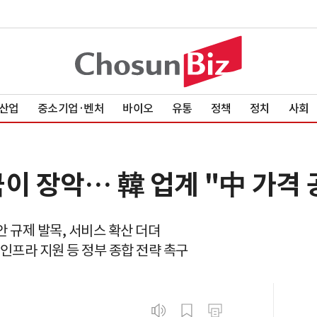
산업
중소기업·벤처
바이오
유통
정책
정치
사회
이 장악… 韓 업계 "中 가격 
안 규제 발목, 서비스 확산 더뎌
·인프라 지원 등 정부 종합 전략 촉구