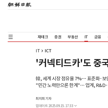
재테크
증권
부동산
IT
금융
IT
ICT
'커넥티드카'도 중국
韓, 세계 시장 점유율 7%… 표준화·보
"민간 노력만으론 한계"… 업계, R&D
최지희 기자
업데이트
2025.09.15. 17:33