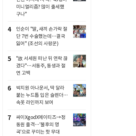
미니멀리즘? 많이 출세했
구나"
4
인순이 "딸, 새끼 손가락 절
단 7번 수술했는데…결국
잃어" (조선의 사랑꾼)
5
"故 서세원 떠난 뒤 연락 끊
겼다"…서동주, 동생과 절
연 고백
6
박지원 아나운서, 딱 달라
붙는 누드톱 입은 슬렌더…
속옷 라인까지 보여
7
싸이XgodX에이티즈→정
동원 출격…'불후의 명
곡'으로 꾸미는 핫 무대