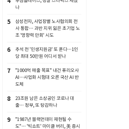
4
투썸플레이스, 정말 스타벅스 제쳤
나
5
삼성전자, 사업장별 노사협의회 전
사 통합… 과반 지위 잃은 초기업 노
조 '영향력 만회' 시도
6
추석 전 '민생지원금' 또 푼다…1인
당 최대 50만원 어디서 받나
7
"1000억 매출 목표" 내건 퓨리오사
AI…사업화 시험대 오른 국산 AI 반
도체
8
23조원 남은 소상공인 코로나 대
출… 정부, 또 탕감하나
9
"1987년 블랙먼데이 재현될 수
도"… '빅쇼트' 마이클 버리, 美 증시