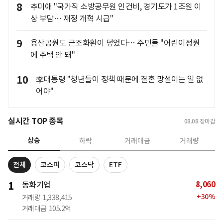
8
추미애 "국가직 소방공무원 인건비, 경기도가 1조원 이
상 부담… 재정 개혁 시급"
9
용산공원도 근조화환이 덮었다… 주민들 "어린이정원
에 주택 안 돼"
10
李대통령 "청년들이 정책 때문에 결혼 망설이는 일 없
어야"
실시간 TOP 종목
08.08
장마감
상승
하락
거래대금
거래량
전체
코스피
코스닥
ETF
8,060
1
동화기업
+
30
%
거래량
1,338,415
거래대금
105.2억