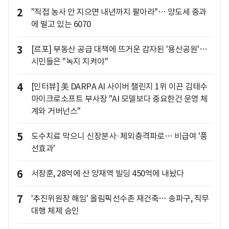
2
"직접 농사 안 지으면 내년까지 팔아라"… 양도세 중과
에 떨고 있는 6070
3
[르포] 부동산 공급 대책에 뜨거운 감자된 '용산공원'…
시민들은 "녹지 지켜야"
4
[인터뷰] 美 DARPA AI 사이버 챌린지 1위 이끈 김태수
마이크로소프트 부사장 "AI 모델보다 중요한건 운영 체
계와 거버넌스"
5
도수치료 막으니 신장분사·체외충격파로… 비급여 '풍
선효과'
6
서장훈, 28억에 산 양재역 빌딩 450억에 내놨다
7
'추진위원장 해임' 올림픽선수촌 재건축… 송파구, 직무
대행 체제 승인