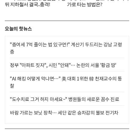
오늘의 핫뉴스
"증여세 7억 줄이는 법 있구먼!" 계산기 두드리는 강남 고령
층
정부 "아파트 짓자", 시민 "안돼"… 논란의 서울 '황금 땅'
"AI 해킹 어떻게 막냐면…" 美 대회 1위한 韓 천재교수의 통
찰
"도수치료 그거 하지 마세요~" 병원들의 새로운 꼼수 진료
바람 가르는 보닛 장착… 세단 같은 승차감의 볼보 전기차