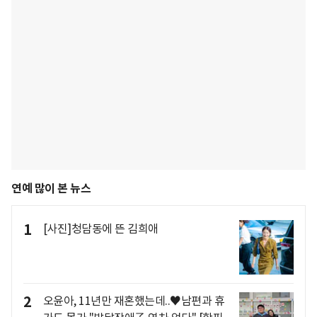
연예 많이 본 뉴스
1
[사진]청담동에 뜬 김희애
2
오윤아, 11년만 재혼했는데..♥남편과 휴