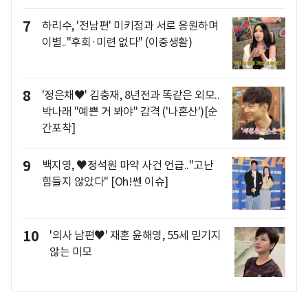
7
하리수, '전남편' 미키정과 서로 응원하며
이별.."후회·미련 없다" (이중생활)
8
'정은채♥' 김충재, 8년전과 똑같은 외모..
박나래 "예쁜 거 봐야" 감격 ('나혼산')[순
간포착]
9
백지영, ♥정석원 마약 사건 언급.."고난
힘들지 않았다" [Oh!쎈 이슈]
10
'의사 남편♥' 재혼 윤해영, 55세 믿기지
않는 미모