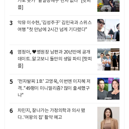
가도 못가 "발달장애子 연차 없다" [핫피
플]
3
악뮤 이수현, '김성주子' 김민국과 스위스
여행 "첫 만남에 2시간 넘게 기다렸다"
4
염정아, ♥병원장 남편과 20년만에 공개
데이트..알고보니 둘만의 생일 파티 [핫피
플]
5
'전자발찌 1호' 고영욱, 이번엔 이지혜 저
격.."49평이 미니멀리즘? 많이 출세했구
나"
6
차민지, 잘나가는 가정의학과 의사 됐
다..'여왕의 집' 활약 예고