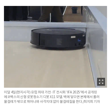
이달 4일(현지시각) 유럽 최대 가전·IT 전시회 'IFA 2025'에서 공개된
에코백스의 신형 로봇청소기 디봇 X11 모델. 벽에 닿으면 본체에서 롤러
물걸레가 밖으로 튀어나와 사각지대 없이 물걸레질을 한다./최지희 기자