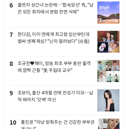
6
출연자 상간녀 논란에…'합숙맞선' 측, "남
은 모든 회차에서 분량 전면 삭제"
7
한다감, 이미 연예계 최고령 임산부인데
벌써 셋째 욕심? "난자 얼려놨다" (슈돌)
8
조규찬♥해이, 방송 최초 부부 동반 출격
에 깜짝 근황 "美 주립대 교수"
9
조보아, 출산 4개월 만에 전성기 미모…납
작 배까지 '갓벽' 여신
10
홍진경 "마냥 맞춰주는 건 건강한 부부관
계 아냐"