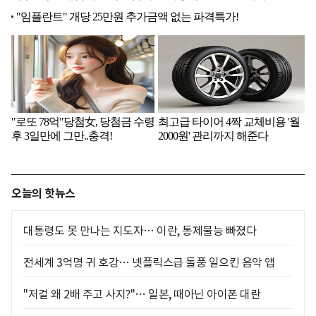
오늘의 핫뉴스
대통령도 못 만나는 지도자… 이란, 통제불능 빠졌다
전세계 3억명 귀 호강… 넷플릭스급 돌풍 일으킨 음악 앱
"저걸 왜 2배 주고 사지?"… 일본, 때아닌 아이폰 대란