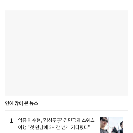
연예 많이 본 뉴스
1
악뮤 이수현, '김성주子' 김민국과 스위스
여행 "첫 만남에 2시간 넘게 기다렸다"