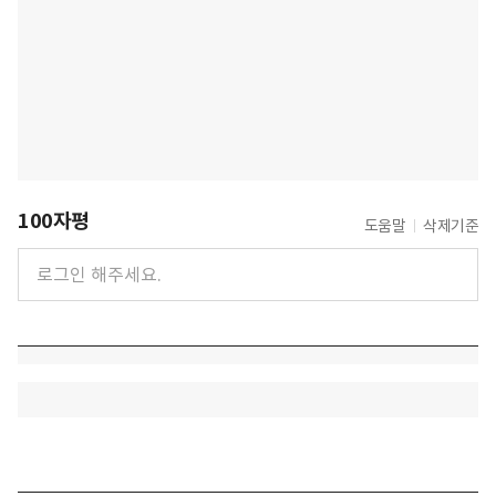
100자평
도움말
삭제기준