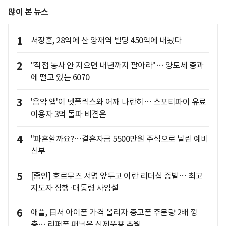
많이 본 뉴스
1
서장훈, 28억에 산 양재역 빌딩 450억에 내놨다
2
"직접 농사 안 지으면 내년까지 팔아라"… 양도세 중과
에 떨고 있는 6070
3
'음악 앱'이 넷플릭스와 어깨 나란히… 스포티파이 유료
이용자 3억 돌파 비결은
4
"파혼할까요?…결혼자금 5500만원 주식으로 날린 예비
신부
5
[줌인] 호르무즈 서명 앞두고 이란 리더십 증발… 최고
지도자 잠행·대통령 사임설
6
애플, 日서 아이폰 가격 올리자 중고폰 주문량 2배 껑
충… 리퍼폰 패널은 신제품용 추월