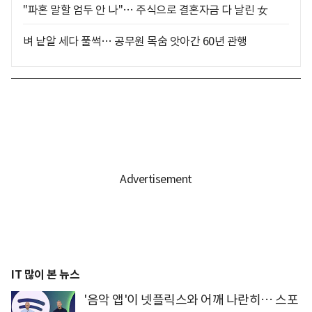
"파혼 말할 엄두 안 나"… 주식으로 결혼자금 다 날린 女
벼 낱알 세다 풀썩… 공무원 목숨 앗아간 60년 관행
IT 많이 본 뉴스
'음악 앱'이 넷플릭스와 어깨 나란히… 스포