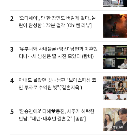
2
'오디세이', 단 한 장면도 버릴게 없다..놀
란이 완성한 172분 걸작 [Oh!쎈 리뷰]
3
'유부녀와 사내불륜+임신' 남편과 이혼했
더니…새 남친은 딸 사진 모았다 (탐비)
4
아내도 몰랐던 빚…남편 "보이스피싱 코
인 투자로 수억원 빚"('결혼지옥')
5
'환승연애3' 다혜♥동진, 사주가 허락한
만남.."내년·내후년 결혼운" [종합]