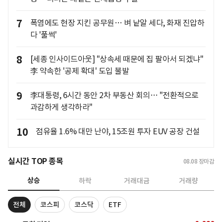
7
폭염에도 현장 지킨 공무원… 벼 낱알 세다, 화재 진압하
다 '풀썩'
8
[세종 인사이드아웃] "상속세 때문에 집 팔아서 되겠냐"
李 약속한 '공제 확대' 도입 불발
9
李대통령, 6시간 동안 2차 부동산 회의… "전환적으로
과감하게 생각하라"
10
점유율 1.6% 대만 난야, 15조원 투자 EUV 공장 건설
실시간 TOP 종목
08.08
장마감
상승
하락
거래대금
거래량
전체
코스피
코스닥
ETF