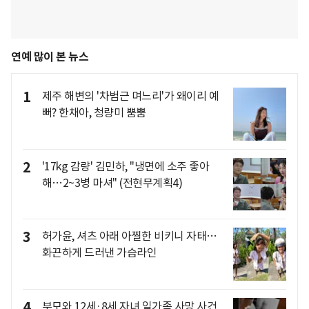
연예 많이 본 뉴스
1
제주 해변의 '차범근 며느리'가 왜이리 예
뻐? 한채아, 청량미 뿜뿜
2
'17kg 감량' 김민하, "냉면에 소주 좋아
해…2~3병 마셔" (전현무계획4)
3
허가윤, 셔츠 아래 아찔한 비키니 자태…
화끈하게 드러낸 가슴라인
4
부모와 12세·8세 자녀 일가족 사망 사건,