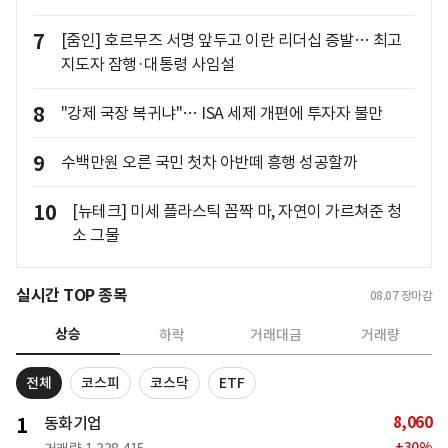
7
[줌인] 호르무즈 서명 앞두고 이란 리더십 증발… 최고
지도자 잠행·대통령 사임설
8
"강제 국장 복귀냐"… ISA 세제 개편에 투자자 불만
9
수백만원 오른 국민 첫차 아반떼 흥행 성공할까
10
[뉴테크] 미세 플라스틱 꼼짝 마, 자연이 가르쳐준 청
소 그물
실시간 TOP 종목
08.07
장마감
상승
하락
거래대금
거래량
전체
코스피
코스닥
ETF
8,060
1
동화기업
+
30
%