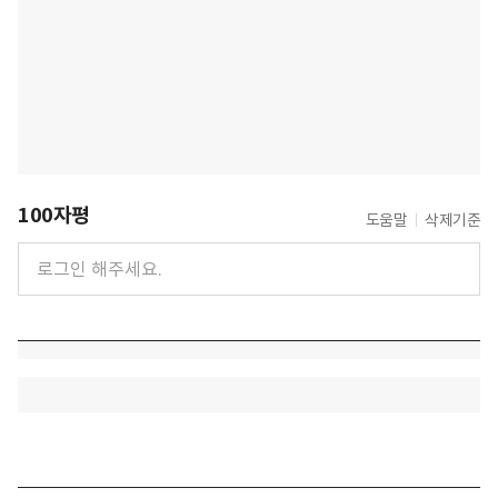
100자평
도움말
삭제기준