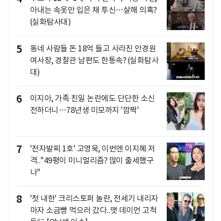
아내는 속옷만 입은 채 투신…살해 의혹?
(실화탐사대)
5
동네 사람들 돈 18억 들고 사라진 안경원
여사장, 경찰관 남편도 한통속? (실화탐사
대)
6
이지아, 가족 친일 논란에도 단단한 소신
전하더니…78년생 미모까지 '깜짝'
7
'전자발찌 1호' 고영욱, 이번엔 이지혜 저
격.."49평이 미니멀리즘? 많이 출세했구
나"
8
'첫 내한' 크리스토퍼 놀란, 전세기 내리자
마자 소금빵 먹으러 갔다..맷 데이먼 고척