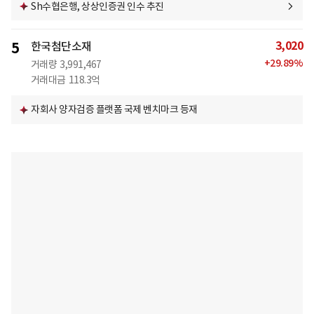
Sh수협은행, 상상인증권 인수 추진
3,020
5
한국첨단소재
+
29.89
%
거래량
3,991,467
거래대금
118.3억
자회사 양자검증 플랫폼 국제 벤치마크 등재