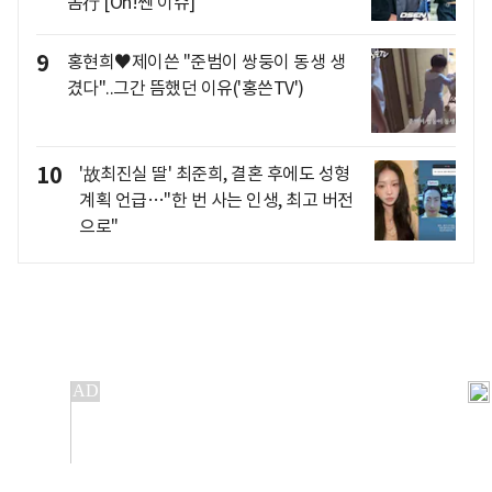
돔行 [Oh!쎈 이슈]
9
홍현희♥제이쓴 "준범이 쌍둥이 동생 생
겼다"..그간 뜸했던 이유('홍쓴TV')
10
'故최진실 딸' 최준희, 결혼 후에도 성형
계획 언급…"한 번 사는 인생, 최고 버전
으로"
개인정보처리방침
앱설치(Android)