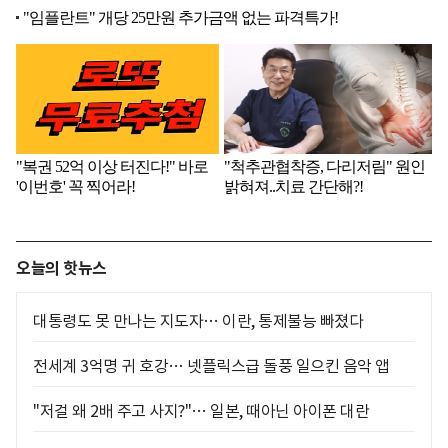
오늘의 핫뉴스
대통령도 못 만나는 지도자… 이란, 통제불능 빠졌다
전세계 3억명 귀 호강… 넷플릭스급 돌풍 일으킨 음악 앱
"저걸 왜 2배 주고 사지?"… 일본, 때아닌 아이폰 대란