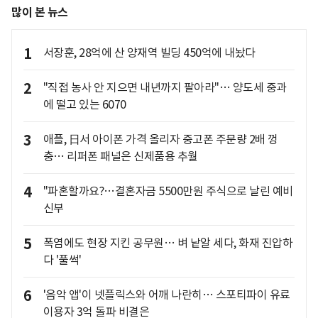
많이 본 뉴스
1
서장훈, 28억에 산 양재역 빌딩 450억에 내놨다
2
"직접 농사 안 지으면 내년까지 팔아라"… 양도세 중과
에 떨고 있는 6070
3
애플, 日서 아이폰 가격 올리자 중고폰 주문량 2배 껑
충… 리퍼폰 패널은 신제품용 추월
4
"파혼할까요?…결혼자금 5500만원 주식으로 날린 예비
신부
5
폭염에도 현장 지킨 공무원… 벼 낱알 세다, 화재 진압하
다 '풀썩'
6
'음악 앱'이 넷플릭스와 어깨 나란히… 스포티파이 유료
이용자 3억 돌파 비결은