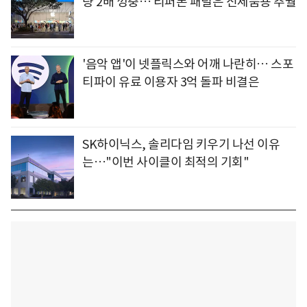
량 2배 껑충… 리퍼폰 패널은 신제품용 추월
'음악 앱'이 넷플릭스와 어깨 나란히… 스포
티파이 유료 이용자 3억 돌파 비결은
SK하이닉스, 솔리다임 키우기 나선 이유
는…"이번 사이클이 최적의 기회"