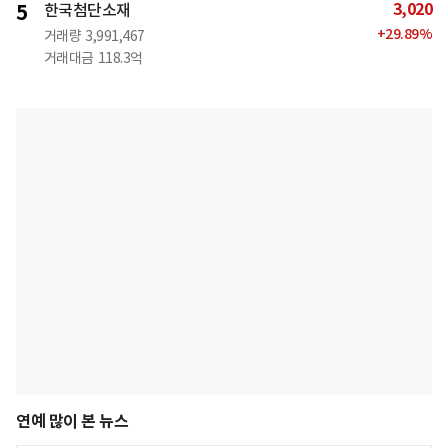
3,020
5
한국첨단소재
+
29.89
%
거래량
3,991,467
거래대금
118.3억
연예 많이 본 뉴스