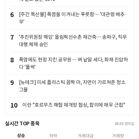
6
[주간 특산물] 폭염을 이겨내는 푸릇함… '대관령 배추·
무'
7
'추진위원장 해임' 올림픽선수촌 재건축… 송파구, 직무
대행 체제 승인
8
폭염에도 현장 지킨 공무원… 벼 낱알 세다, 화재 진압하
다 '풀썩'
9
[뉴테크] 미세 플라스틱 꼼짝 마, 자연이 가르쳐준 청소
그물
10
이란 "호르무즈 해협 재개방 협상, 합의에 매우 근접"
실시간 TOP 종목
08.08
장마감
상승
하락
거래대금
거래량