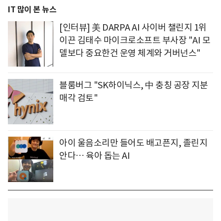
IT 많이 본 뉴스
[인터뷰] 美 DARPA AI 사이버 챌린지 1위
이끈 김태수 마이크로소프트 부사장 "AI 모
델보다 중요한건 운영 체계와 거버넌스"
블룸버그 "SK하이닉스, 中 충칭 공장 지분
매각 검토"
아이 울음소리만 들어도 배고픈지, 졸린지
안다… 육아 돕는 AI