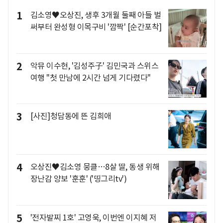
1
김소영♥오상진, 생후 3개월 둘째 아들 벌
써부터 완성형 이목구비 '깜짝' [순간포착]
2
악뮤 이수현, '김성주子' 김민국과 스위스
여행 "첫 만남에 2시간 넘게 기다렸다"
3
[사진]청담동에 뜬 김희애
4
오상진♥김소영 뭉클…8살 딸, 동생 위해
장난감 양보 '훈훈' ('띵그리tv')
5
'전자발찌 1호' 고영욱, 이번엔 이지혜 저