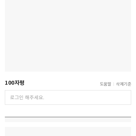
100자평
도움말
삭제기준