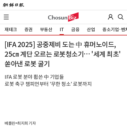
재테크
증권
부동산
IT
금융
산업
중소기업·벤
[IFA 2025] 공중제비 도는 中 휴머노이드,
25㎝ 계단 오르는 로봇청소기… '세계 최초'
쏟아낸 로봇 굴기
IFA 로봇 분야 휩쓴 中 기업들
로봇 축구 챔피언부터 '무한 청소' 로봇까지
베를린=최지희 기자