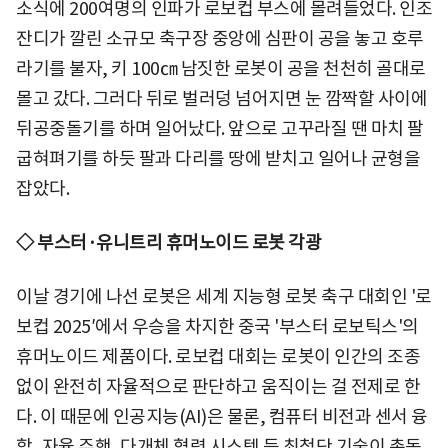
소식에 200여명의 인파가 로보컵 부스에 몰려들었다. 인조
잔디가 깔린 소규모 축구장 중앙에 심판이 공을 놓고 호루
라기를 불자, 키 100㎝ 남짓한 로봇이 공을 천천히 골대로
몰고 갔다. 그러다 뒤로 벌러덩 넘어지면 눈 깜짝할 사이에
뒤공중돌기를 하며 일어났다. 앞으로 고꾸라질 땐 마치 팔
굽혀펴기를 하듯 팔과 다리를 땅에 받치고 일어나 균형을
잡았다.
◇ 부스터·유니트리 휴머노이드 로봇 각광
이날 경기에 나선 로봇은 세계 지능형 로봇 축구 대회인 '로
보컵 2025′에서 우승을 차지한 중국 '부스터 로보틱스'의
휴머노이드 제품이다. 로보컵 대회는 로봇이 인간의 조종
없이 완전히 자율적으로 판단하고 움직이는 걸 전제로 한
다. 이 때문에 인공지능(AI)은 물론, 컴퓨터 비전과 센서 융
합, 자율 주행, 다개체 협력 시스템 등 최첨단 기술이 총동