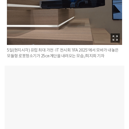
5일(현지시각) 유럽 최대 가전·IT 전시회 'IFA 2025'에서 모바가 내놓은
모듈형 로봇청소기가 25㎝ 계단을 내려오는 모습./최지희 기자