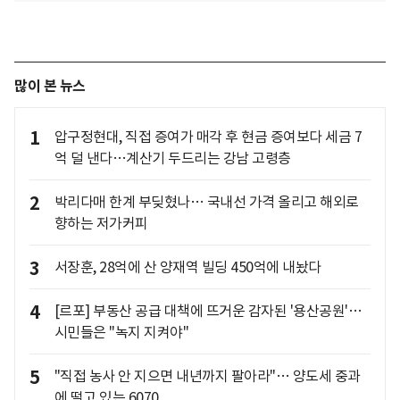
많이 본 뉴스
1
압구정현대, 직접 증여가 매각 후 현금 증여보다 세금 7
억 덜 낸다…계산기 두드리는 강남 고령층
2
박리다매 한계 부딪혔나… 국내선 가격 올리고 해외로
향하는 저가커피
3
서장훈, 28억에 산 양재역 빌딩 450억에 내놨다
4
[르포] 부동산 공급 대책에 뜨거운 감자된 '용산공원'…
시민들은 "녹지 지켜야"
5
"직접 농사 안 지으면 내년까지 팔아라"… 양도세 중과
에 떨고 있는 6070