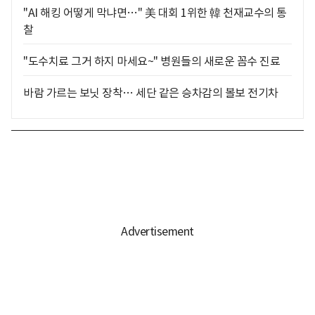
"AI 해킹 어떻게 막냐면…" 美 대회 1위한 韓 천재교수의 통
찰
"도수치료 그거 하지 마세요~" 병원들의 새로운 꼼수 진료
바람 가르는 보닛 장착… 세단 같은 승차감의 볼보 전기차