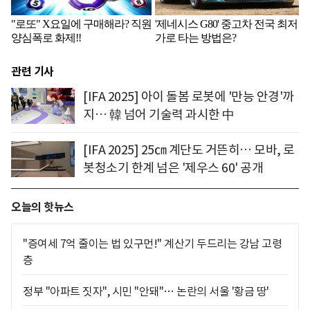
관련 기사
[IFA 2025] 아이 돌봄 로봇에 '만능 안경'까
지… 韓 넘어 기술력 과시한 中
[IFA 2025] 25㎝ 계단도 거뜬히… 모바, 로
봇청소기 한계 넘은 '제우스 60' 공개
오늘의 핫뉴스
"증여세 7억 줄이는 법 있구먼!" 계산기 두드리는 강남 고령
층
정부 "아파트 짓자", 시민 "안돼"… 논란의 서울 '황금 땅'