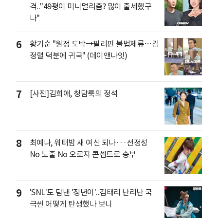
격.."49평이 미니멀리즘? 많이 출세했구
나"
6
황기순 "원정 도박→필리핀 불법체류…김
정렬 덕분에 귀국" (데이앤나잇)
7
[사진]김희애, 청담룩의 정석
8
최예나, 워터밤 새 여신 되나···선정성
No 노출 No 오로지 콘셉트로 승부
9
'SNL'도 탐낸 '정년이'..김태리 난리난 국
극씬 어떻게 탄생했나 보니