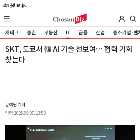
재테크
증권
부동산
IT
금융
산업
중소기업·벤
SKT, 도쿄서 韓 AI 기술 선보여… 협력 기회
찾는다
윤예원 기자
입력
2025.09.07. 13:53