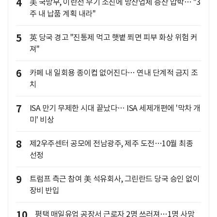
4
美 국방부, 이란전 무기 소진에 방산업체 증산 압박… "3
주 내 납품 계획 내라"
5
英 당국 경고 "진통제 먹고 햇볕 쬐면 피부 화상 위험 커
져"
6
카페 내 일회용 종이컵 없어진다… 연내 단계적 금지 조
치
7
ISA 만기 무제한 시대 끝났다… ISA 세제개편에 '막차 개
미' 비상
8
제2우주센터 공모에 전남광주, 제주 도전…10월 최종
선정
9
트럼프 측근 참여 美 석유회사, 그린란드 당국 승인 없이
장비 반입
10
평택 매일유업 공장서 근로자 2명 쓰러져…1명 사망