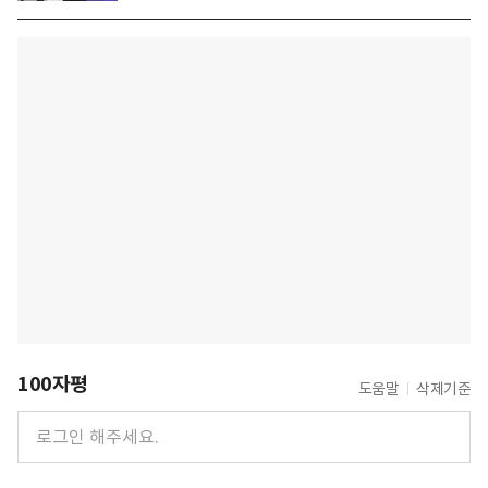
100자평
도움말
삭제기준