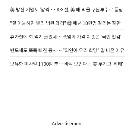
美 방산 기업도 '깜짝'… K조선, 美 배 띄울 구원투수로 등장
"말 어눌하면 빨리 병원 와라" 韓 매년 10만명 걸리는 질환
휴가철에 회 먹기 글렀네… 폭염에 가격 치솟은 '국민 횟감'
반도체도 쭉쭉 빠진 증시… "외인이 우리 희망" 말 나온 이유
보유한 미사일 1700발 뿐… 바닥 보인다는 美 무기고 '위태'