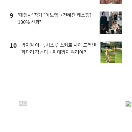
9
'대행사' 작가 "이보영→전혜진 캐스팅?
100% 신뢰"
10
박지원 아나, 시스루 스커트 사이 드러낸
학다리 각선미…뒤태까지 여리여리
개인정보처리방침
앱설치(Android)