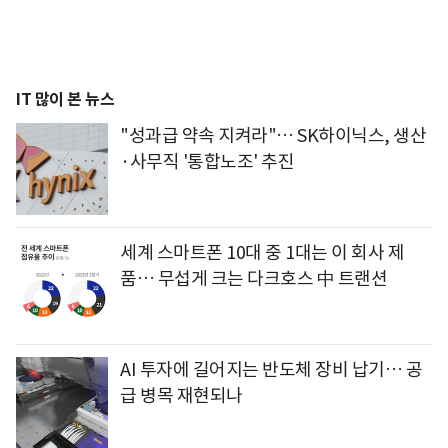
IT 많이 본 뉴스
"성과급 약속 지켜라"… SK하이닉스, 생산
·사무직 '통합노조' 추진
세계 스마트폰 10대 중 1대는 이 회사 제
품… 무섭게 크는 다크호스 中 트랜션
AI 투자에 길어지는 반도체 장비 납기… 공
급 병목 재현되나