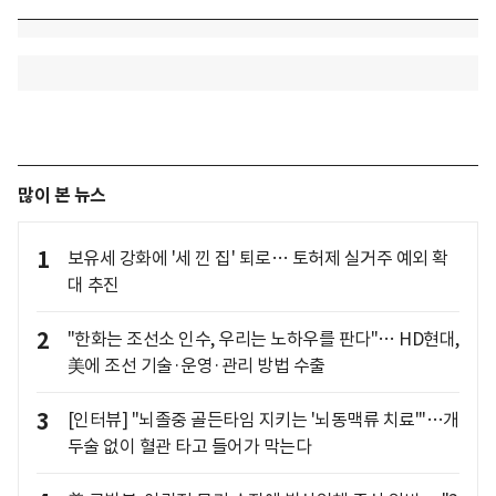
많이 본 뉴스
1
보유세 강화에 '세 낀 집' 퇴로… 토허제 실거주 예외 확
대 추진
2
"한화는 조선소 인수, 우리는 노하우를 판다"… HD현대,
美에 조선 기술·운영·관리 방법 수출
3
[인터뷰] "뇌졸중 골든타임 지키는 '뇌동맥류 치료'"…개
두술 없이 혈관 타고 들어가 막는다