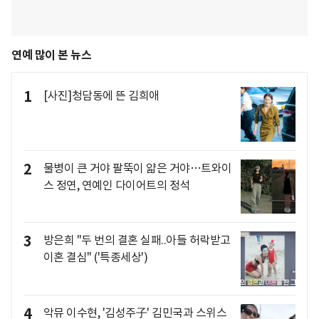
연예 많이 본 뉴스
1
[사진]청담동에 뜬 김희애
2
물병이 큰 거야 팔뚝이 얇은 거야…트와이
스 정연, 연예인 다이어트의 정석
3
방은희 "두 번의 결혼 실패..아들 허락받고
이혼 결심" ('특종세상')
4
악뮤 이수현, '김성주子' 김민국과 스위스