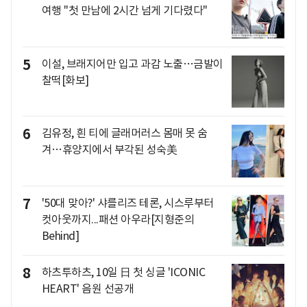
여행 "첫 만남에 2시간 넘게 기다렸다"
5
이설, 브래지어만 입고 과감 노출…금발이
찰떡[화보]
6
김유정, 흰 티에 글래머러스 몸매 못 숨
겨…휴양지에서 부각된 성숙美
7
'50대 맞아?' 샤를리즈 테론, 시스루부터
컷아웃까지...패션 아우라[지형준의
Behind]
8
하츠투하츠, 10일 日 첫 싱글 'ICONIC
HEART' 음원 선공개