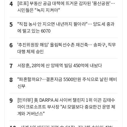
4
[르포] 부동산 공급 대책에 뜨거운 감자된 '용산공원'…
시민들은 "녹지 지켜야"
5
"직접 농사 안 지으면 내년까지 팔아라"… 양도세 중과
에 떨고 있는 6070
6
'추진위원장 해임' 올림픽선수촌 재건축… 송파구, 직무
대행 체제 승인
7
서장훈, 28억에 산 양재역 빌딩 450억에 내놨다
8
"파혼할까요?…결혼자금 5500만원 주식으로 날린 예비
신부
9
[인터뷰] 美 DARPA AI 사이버 챌린지 1위 이끈 김태수
마이크로소프트 부사장 "AI 모델보다 중요한건 운영 체
계와 거버넌스"