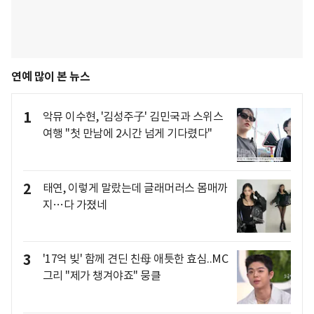
연예 많이 본 뉴스
1
악뮤 이수현, '김성주子' 김민국과 스위스
여행 "첫 만남에 2시간 넘게 기다렸다"
2
태연, 이렇게 말랐는데 글래머러스 몸매까
지…다 가졌네
3
'17억 빚' 함께 견딘 친母 애틋한 효심..MC
그리 "제가 챙겨야죠" 뭉클