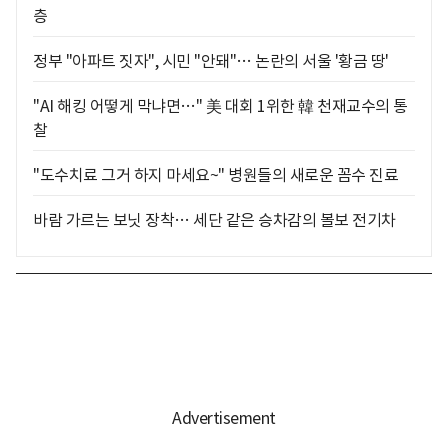
층
정부 "아파트 짓자", 시민 "안돼"… 논란의 서울 '황금 땅'
"AI 해킹 어떻게 막냐면…" 美 대회 1위한 韓 천재교수의 통
찰
"도수치료 그거 하지 마세요~" 병원들의 새로운 꼼수 진료
바람 가르는 보닛 장착… 세단 같은 승차감의 볼보 전기차