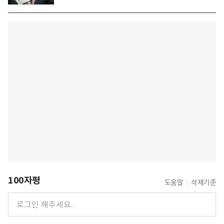
100자평
도움말
삭제기준