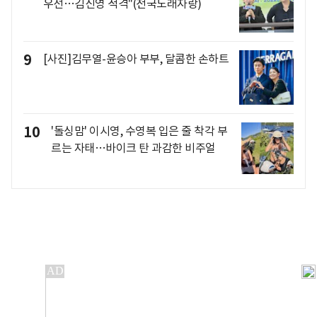
우선…김신영 적격"(전국노래자랑)
9
[사진]김무열-윤승아 부부, 달콤한 손하트
10
'돌싱맘' 이시영, 수영복 입은 줄 착각 부
르는 자태…바이크 탄 과감한 비주얼