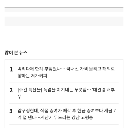
많이 본 뉴스
1
박리다매 한계 부딪혔나… 국내선 가격 올리고 해외로
향하는 저가커피
2
[주간 특산물] 폭염을 이겨내는 푸릇함… '대관령 배추·
무'
3
압구정현대, 직접 증여가 매각 후 현금 증여보다 세금 7
억 덜 낸다…계산기 두드리는 강남 고령층