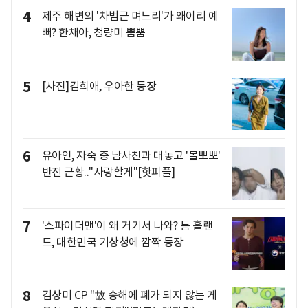
4
제주 해변의 '차범근 며느리'가 왜이리 예
뻐? 한채아, 청량미 뿜뿜
5
[사진]김희애, 우아한 등장
6
유아인, 자숙 중 남사친과 대놓고 '볼뽀뽀'
반전 근황.."사랑할게"[핫피플]
7
'스파이더맨'이 왜 거기서 나와? 톰 홀랜
드, 대한민국 기상청에 깜짝 등장
8
김상미 CP "故 송해에 폐가 되지 않는 게