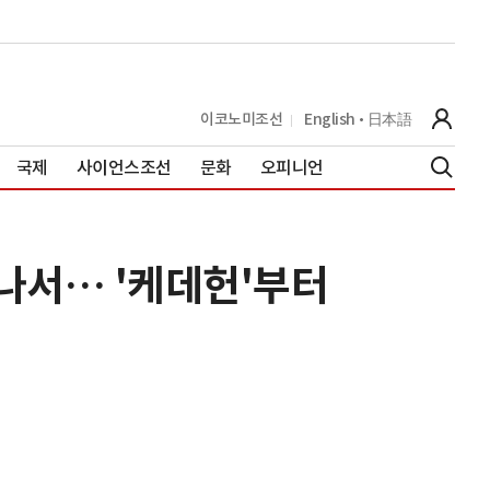
이코노미조선
English
日本語
국제
사이언스조선
문화
오피니언
 나서… '케데헌'부터