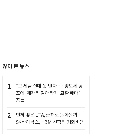
많이 본 뉴스
1
"그 세금 절대 못 낸다"… 양도세 공
포에 '제자리 갈아타기·교환 매매'
꿈틀
2
먼저 맺은 LTA, 손해로 돌아올까…
SK하이닉스, HBM 선점의 기회비용