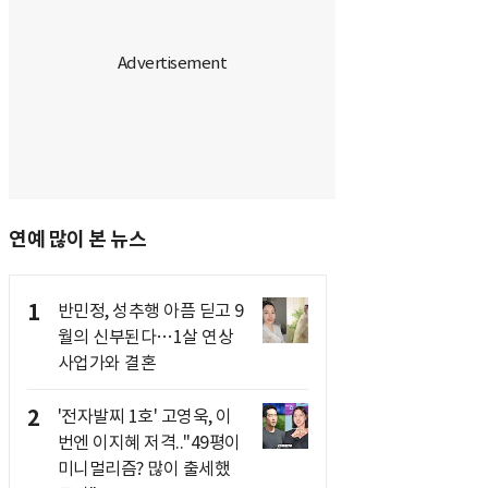
연예 많이 본 뉴스
1
반민정, 성추행 아픔 딛고 9
월의 신부된다…1살 연상
사업가와 결혼
2
'전자발찌 1호' 고영욱, 이
번엔 이지혜 저격.."49평이
미니멀리즘? 많이 출세했