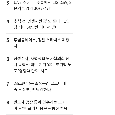
3
UAE '천궁Ⅱ' 수출에… LIG D&A, 2
분기 영업익 30% 성장
4
추석 전 '민생지원금' 또 푼다…1인
당 최대 50만원 어디서 받나
5
투썸플레이스, 정말 스타벅스 제쳤
나
6
삼성전자, 사업장별 노사협의회 전
사 통합… 과반 지위 잃은 초기업 노
조 '영향력 만회' 시도
7
23조원 남은 소상공인 코로나 대
출… 정부, 또 탕감하나
8
반도체 공장 통째 인수하는 노키
아… "메모리 다음은 광통신 병목"