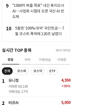
9
"1000억 매출 목표" 내건 퓨리오사
AI…사업화 시험대 오른 국산 AI 반
도체
10
5월엔 '106% 대박' 국민연금… 7
월 코스피 폭락에 120조 날렸다
실시간 TOP 종목
08.07
장마감
상승
하락
거래대금
거래량
전체
코스피
코스닥
ETF
4,550
1
유니켐
+
30
%
거래량
60,138
거래대금
2.7억
5,050
2
비큐AI