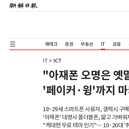
재테크
증권
부동산
IT
금융
IT
ICT
"아재폰 오명은 옛말
'페이커·윙'까지 
18~29세 스마트폰 사용자, 갤럭시 구매
'아재폰' 대명사 폴더블폰, 얇고 가벼
"케데헌 무료 테마 인기"… 10·20대 '