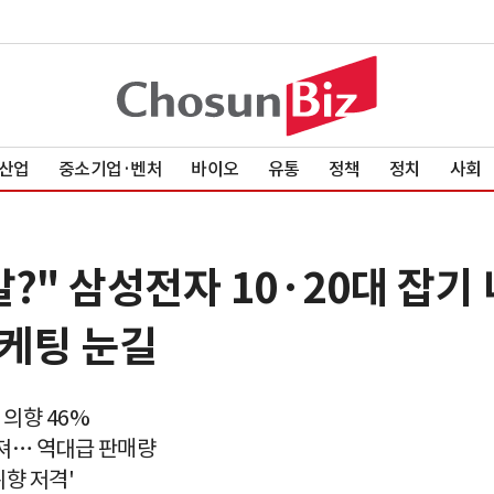
산업
중소기업·벤처
바이오
유통
정책
정치
사회
?" 삼성전자 10·20대 잡기
마케팅 눈길
 의향 46%
워져… 역대급 판매량
취향 저격'