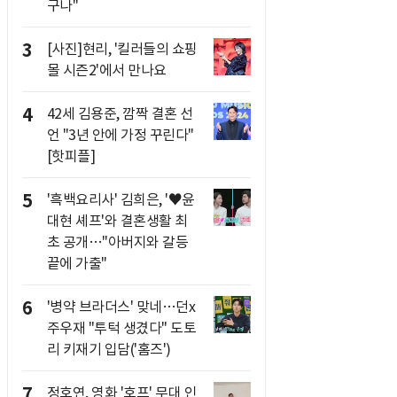
구나"
3
[사진]현리, '킬러들의 쇼핑
몰 시즌2'에서 만나요
4
42세 김용준, 깜짝 결혼 선
언 "3년 안에 가정 꾸린다"
[핫피플]
5
'흑백요리사' 김희은, '♥윤
대현 셰프'와 결혼생활 최
초 공개…"아버지와 갈등
끝에 가출"
6
'병약 브라더스' 맞네…던x
주우재 "투턱 생겼다" 도토
리 키재기 입담('홈즈')
7
정호연, 영화 '호프' 무대 인