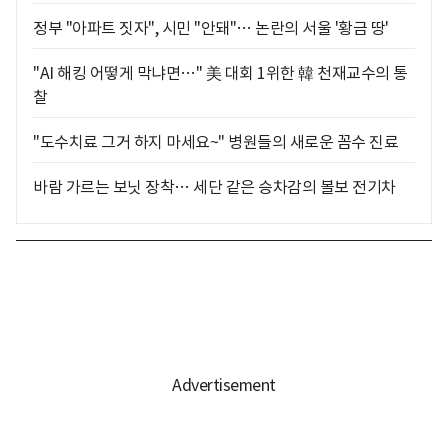
정부 "아파트 짓자", 시민 "안돼"… 논란의 서울 '황금 땅'
"AI 해킹 어떻게 막냐면…" 美 대회 1위한 韓 천재교수의 통
찰
"도수치료 그거 하지 마세요~" 병원들의 새로운 꼼수 진료
바람 가르는 보닛 장착… 세단 같은 승차감의 볼보 전기차