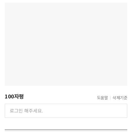
100자평
도움말
삭제기준