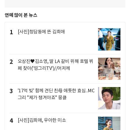
연예 많이 본 뉴스
1
[사진]청담동에 뜬 김희애
2
오상진♥김소영, 딸 LA 갈비 위해 호텔 뷔
페 찾아('띵그리TV')//어저께
3
'17억 빚' 함께 견딘 친母 애틋한 효심..MC
그리 "제가 챙겨야죠" 뭉클
4
[사진]김희애, 우아한 미소