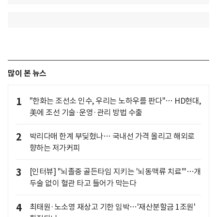
많이 본 뉴스
1
"한화는 조선소 인수, 우리는 노하우를 판다"… HD현대,
美에 조선 기술·운영·관리 방법 수출
2
박리다매 한계 부딪혔나… 국내선 가격 올리고 해외로
향하는 저가커피
3
[인터뷰] "뇌졸중 골든타임 지키는 '뇌동맥류 치료'"…개
두술 없이 혈관 타고 들어가 막는다
4
최태원·노소영 재상고 기한 임박…'재산분할금 1조원'