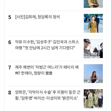
5
[사진]김희애, 청담룩의 정석
6
악뮤 이수현, '김성주子' 김민국과 스위스
여행 "첫 만남에 2시간 넘게 기다렸다"
7
제주 해변의 '차범근 며느리'가 왜이리 예
뻐? 한채아, 청량미 뿜뿜
8
양희은, '각막이식 수술' 후 지팡이 짚은 근
황..'암투병' 박미선·이성미와 '밝은미소'