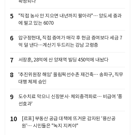
확정되나
5
"직접 농사 안 지으면 내년까지 팔아라"… 양도세 중과
에 떨고 있는 6070
6
압구정현대, 직접 증여가 매각 후 현금 증여보다 세금 7
억 덜 낸다…계산기 두드리는 강남 고령층
7
서장훈, 28억에 산 양재역 빌딩 450억에 내놨다
8
'추진위원장 해임' 올림픽선수촌 재건축… 송파구, 직무
대행 체제 승인
9
도수치료 막으니 신장분사·체외충격파로… 비급여 '풍
선효과'
10
[르포] 부동산 공급 대책에 뜨거운 감자된 '용산공
원'… 시민들은 "녹지 지켜야"