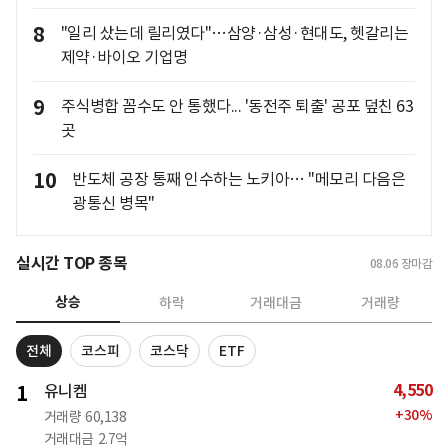
8
"일리 샀는데 릴리였다"…삼양·삼성·현대도, 헷갈리는
제약·바이오 기업명
9
주식병합 꼼수도 안 통했다... '동전주 퇴출' 공포 덮친 63
곳
10
반도체 공장 통째 인수하는 노키아… "메모리 다음은
광통신 병목"
실시간 TOP 종목
08.06
장마감
상승
하락
거래대금
거래량
전체
코스피
코스닥
ETF
4,550
1
유니켐
+
30
%
거래량
60,138
거래대금
2.7억