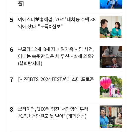
플]
5
여에스더♥홍혜걸, '70억' 대치동 주택 38
억에 샀다.."도둑X 심보"
6
부모와 12세·8세 자녀 일가족 사망 사건,
아내는 속옷만 입은 채 투신…살해 의혹?
(실화탐사대)
7
[사진]BTS '2024 FESTA' 페스타 포토존
8
브라이언, '100억 탕진' 서인영에 부러
움.."난 천만원도 못 벌어" (개과천선)