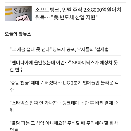
소프트뱅크, 인텔 주식 2조8000억원어치
취득… "美 반도체 산업 지원"
오늘의 핫뉴스
"그 세금 절대 못 낸다" 양도세 공포, 부자들의 '절세법'
"엔비디아에 올인했는데 이런…" SK하이닉스가 예상치 못
한 변수
'중동 천궁' 제대로 터졌다… LIG 2분기 벌어들인 놀라운 액
수
"스타벅스 진짜 안 가나?"… 탱크데이 논란 후 바뀐 결제 순
위
"불닭 파는 그 삼양 아니에요?" 주식할 때 주의해야 할 회사
명들