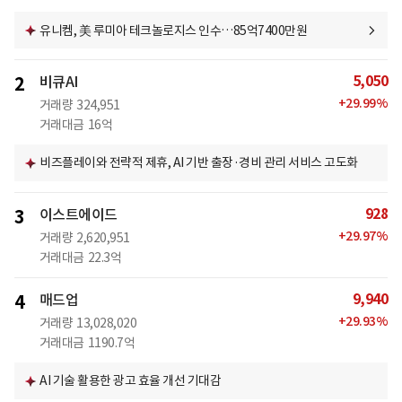
유니켐, 美 루미아 테크놀로지스 인수…85억7400만원
5,050
2
비큐AI
+
29.99
%
거래량
324,951
거래대금
16억
비즈플레이와 전략적 제휴, AI 기반 출장·경비 관리 서비스 고도화
928
3
이스트에이드
+
29.97
%
거래량
2,620,951
거래대금
22.3억
9,940
4
매드업
+
29.93
%
거래량
13,028,020
거래대금
1190.7억
AI 기술 활용한 광고 효율 개선 기대감