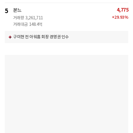
4,775
5
본느
+
29.93
%
거래량
3,261,711
거래대금
148.4억
구미현 전 아워홈 회장 경영권 인수