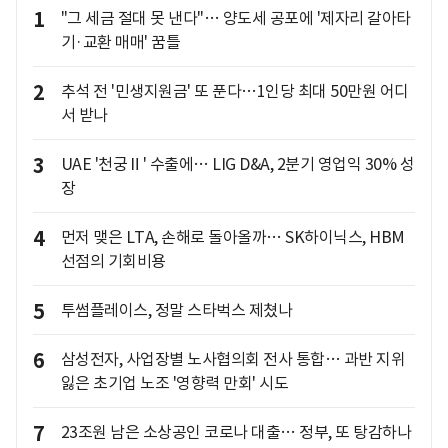
1
"그 세금 절대 못 낸다"… 양도세 공포에 '제자리 갈아타
기·교환 매매' 꿈틀
2
추석 전 '민생지원금' 또 푼다…1인당 최대 50만원 어디
서 받나
3
UAE '천궁Ⅱ' 수출에… LIG D&A, 2분기 영업익 30% 성
장
4
먼저 맺은 LTA, 손해로 돌아올까… SK하이닉스, HBM
선점의 기회비용
5
투썸플레이스, 정말 스타벅스 제쳤나
6
삼성전자, 사업장별 노사협의회 전사 통합… 과반 지위
잃은 초기업 노조 '영향력 만회' 시도
7
23조원 남은 소상공인 코로나 대출… 정부, 또 탕감하나