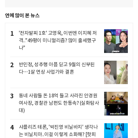
연예 많이 본 뉴스
1
'전자발찌 1호' 고영욱, 이번엔 이지혜 저
격.."49평이 미니멀리즘? 많이 출세했구
나"
2
반민정, 성추행 아픔 딛고 9월의 신부된
다…1살 연상 사업가와 결혼
3
동네 사람들 돈 18억 들고 사라진 안경원
여사장, 경찰관 남편도 한통속? (실화탐사
대)
4
샤를리즈 테론, '박진영 비닐바지' 생각나
는 비닐치마..이걸 이렇게 소화해? [핫피