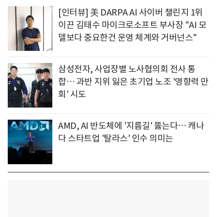
[인터뷰] 美 DARPA AI 사이버 챌린지 1위
이끈 김태수 마이크로소프트 부사장 "AI 모
델보다 중요한건 운영 체계와 거버넌스"
삼성전자, 사업장별 노사협의회 전사 통
합… 과반 지위 잃은 초기업 노조 '영향력 만
회' 시도
AMD, AI 반도체에 '지름길' 뚫는다… 캐나
다 스타트업 '탈라스' 인수 의미는