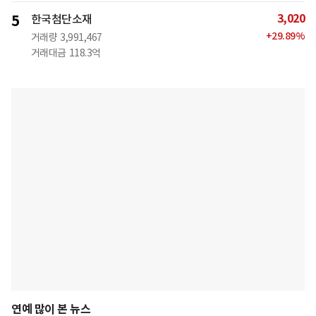
3,020
5
한국첨단소재
+
29.89
%
거래량
3,991,467
거래대금
118.3억
연예 많이 본 뉴스