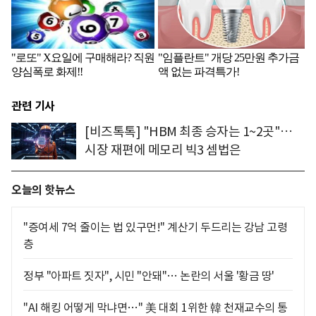
관련 기사
[비즈톡톡] "HBM 최종 승자는 1~2곳"…
시장 재편에 메모리 빅3 셈법은
오늘의 핫뉴스
"증여세 7억 줄이는 법 있구먼!" 계산기 두드리는 강남 고령
층
정부 "아파트 짓자", 시민 "안돼"… 논란의 서울 '황금 땅'
"AI 해킹 어떻게 막냐면…" 美 대회 1위한 韓 천재교수의 통