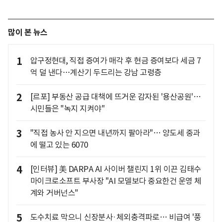
많이 본 뉴스
1
압구정현대, 직접 증여가 매각 후 현금 증여보다 세금 7
억 덜 낸다…계산기 두드리는 강남 고령층
2
[르포] 부동산 공급 대책에 뜨거운 감자된 '용산공원'…
시민들은 "녹지 지켜야"
3
"직접 농사 안 지으면 내년까지 팔아라"… 양도세 중과
에 떨고 있는 6070
4
[인터뷰] 美 DARPA AI 사이버 챌린지 1위 이끈 김태수
마이크로소프트 부사장 "AI 모델보다 중요한건 운영 체
계와 거버넌스"
5
도수치료 막으니 신장분사·체외충격파로… 비급여 '풍