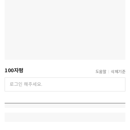
100자평
도움말
삭제기준