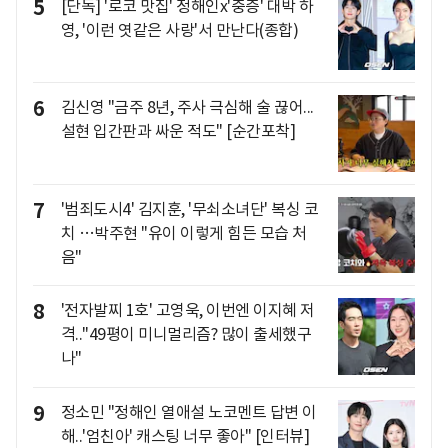
5
[단독] '로코 맛집' 정해인x'중증' 대박 하
영, '이런 엿같은 사랑'서 만난다(종합)
6
김신영 "금주 8년, 주사 극심해 술 끊어...
설현 입간판과 싸운 적도" [순간포착]
7
'범죄도시4' 김지훈, '무쇠소녀단' 복싱 코
치 …박주현 "유이 이렇게 힘든 모습 처
음"
8
'전자발찌 1호' 고영욱, 이번엔 이지혜 저
격.."49평이 미니멀리즘? 많이 출세했구
나"
9
정소민 "정해인 열애설 노코멘트 답변 이
해..'엄친아' 캐스팅 너무 좋아" [인터뷰]