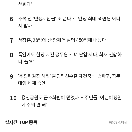
선효과'
6
추석 전 '민생지원금' 또 푼다…1인당 최대 50만원 어디
서 받나
7
서장훈, 28억에 산 양재역 빌딩 450억에 내놨다
8
폭염에도 현장 지킨 공무원… 벼 낱알 세다, 화재 진압하
다 '풀썩'
9
'추진위원장 해임' 올림픽선수촌 재건축… 송파구, 직무
대행 체제 승인
10
용산공원도 근조화환이 덮었다… 주민들 "어린이정원
에 주택 안 돼"
실시간 TOP 종목
08.08
장마감