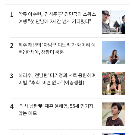
1
악뮤 이수현, '김성주子' 김민국과 스위스
여행 "첫 만남에 2시간 넘게 기다렸다"
2
제주 해변의 '차범근 며느리'가 왜이리 예
뻐? 한채아, 청량미 뿜뿜
3
하리수, '전남편' 미키정과 서로 응원하며
이별.."후회·미련 없다" (이중생활)
4
'의사 남편♥' 재혼 윤해영, 55세 믿기지
않는 미모