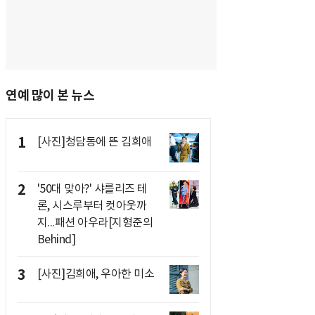
연예 많이 본 뉴스
1
[사진]청담동에 뜬 김희애
2
'50대 맞아?' 샤를리즈 테
론, 시스루부터 컷아웃까
지...패션 아우라[지형준의
Behind]
3
[사진]김희애, 우아한 미소