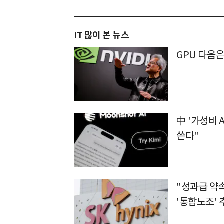
IT 많이 본 뉴스
GPU 다음
中 '가성비 
쓴다"
"성과급 약
'통합노조' 