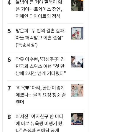
4
물병이 큰 거야 팔뚝이 얇
은 거야…트와이스 정연,
연예인 다이어트의 정석
5
방은희 "두 번의 결혼 실패..
아들 허락받고 이혼 결심"
('특종세상')
6
악뮤 이수현, '김성주子' 김
민국과 스위스 여행 "첫 만
남에 2시간 넘게 기다렸다"
7
'려욱♥' 아리, 골반 이렇게
예뻤나…물의 요정 청순 슬
렌더
8
이서진 "여자친구 한 마디
에 바로 뉴욕행 비행기 탔
다" 순정파 연애담 공개