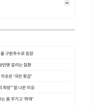
 띄울 구원투수로 등장
10만명 걸리는 질환
치솟은 '국민 횟감'
 희망" 말 나온 이유
는 美 무기고 '위태'