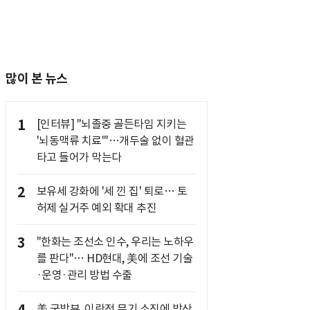
많이 본 뉴스
1
[인터뷰] "뇌졸중 골든타임 지키는
'뇌동맥류 치료'"…개두술 없이 혈관
타고 들어가 막는다
2
보유세 강화에 '세 낀 집' 퇴로… 토
허제 실거주 예외 확대 추진
3
"한화는 조선소 인수, 우리는 노하우
를 판다"… HD현대, 美에 조선 기술
·운영·관리 방법 수출
美 국방부, 이란전 무기 소진에 방산