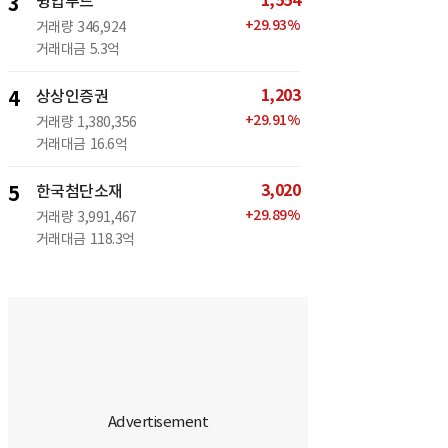
1,554
3
윙입푸드
+
29.93
%
거래량
346,924
거래대금
5.3억
1,203
4
상상인증권
+
29.91
%
거래량
1,380,356
거래대금
16.6억
3,020
5
한국첨단소재
+
29.89
%
거래량
3,991,467
거래대금
118.3억