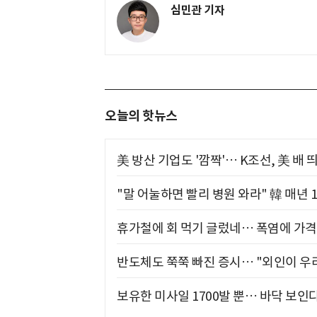
심민관 기자
오늘의 핫뉴스
美 방산 기업도 '깜짝'… K조선, 美 배
"말 어눌하면 빨리 병원 와라" 韓 매년 
휴가철에 회 먹기 글렀네… 폭염에 가격 
반도체도 쭉쭉 빠진 증시… "외인이 우리
보유한 미사일 1700발 뿐… 바닥 보인다