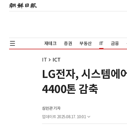
재테크
증권
부동산
IT
금융
IT
ICT
LG전자, 시스템에
4400톤 감축
심민관 기자
업데이트
2025.08.17. 10:01