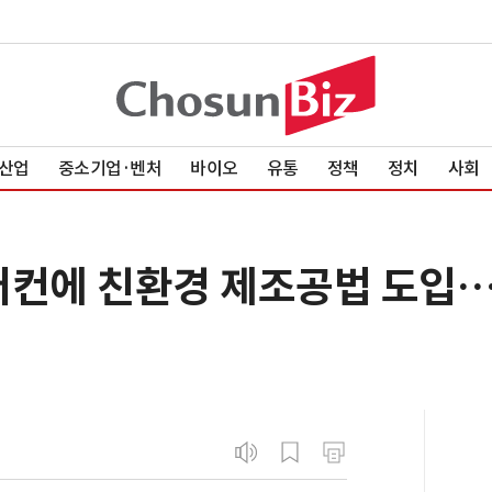
산업
중소기업·벤처
바이오
유통
정책
정치
사회
어컨에 친환경 제조공법 도입…