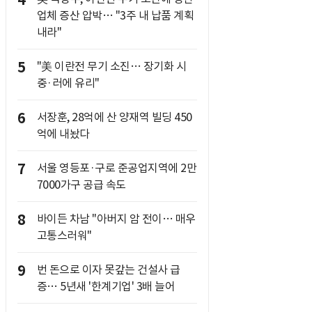
4
업체 증산 압박… "3주 내 납품 계획
내라"
5
"美 이란전 무기 소진… 장기화 시
중·러에 유리"
6
서장훈, 28억에 산 양재역 빌딩 450
억에 내놨다
7
서울 영등포·구로 준공업지역에 2만
7000가구 공급 속도
8
바이든 차남 "아버지 암 전이… 매우
고통스러워"
9
번 돈으로 이자 못갚는 건설사 급
증… 5년새 '한계기업' 3배 늘어