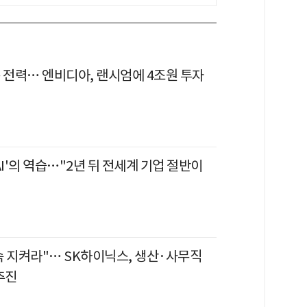
은 전력… 엔비디아, 랜시엄에 4조원 투자
AI'의 역습…"2년 뒤 전세계 기업 절반이
속 지켜라"… SK하이닉스, 생산·사무직
추진