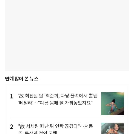
연예 많이 본 뉴스
1
'故 최진실 딸' 최준희, 다낭 물속에서 뽐낸
'뼈말라'…"여름 몸매 잘 가꿔놓았지요"
2
"故 서세원 떠난 뒤 연락 끊겼다"…서동
주, 동생과 절연 고백