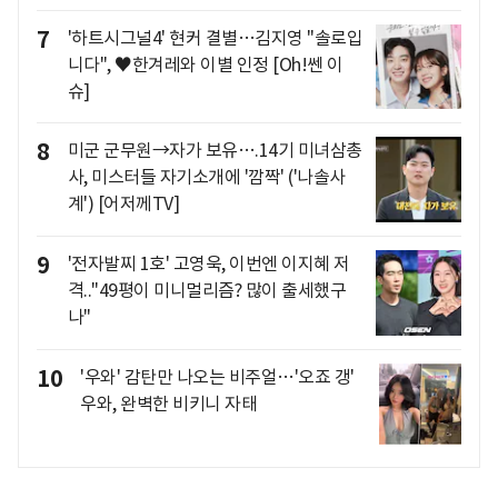
7
'하트시그널4' 현커 결별…김지영 "솔로입
니다", ♥한겨레와 이별 인정 [Oh!쎈 이
슈]
8
미군 군무원→자가 보유….14기 미녀삼총
사, 미스터들 자기소개에 '깜짝' ('나솔사
계') [어저께TV]
9
'전자발찌 1호' 고영욱, 이번엔 이지혜 저
격.."49평이 미니멀리즘? 많이 출세했구
나"
10
'우와' 감탄만 나오는 비주얼…'오죠 갱'
우와, 완벽한 비키니 자태