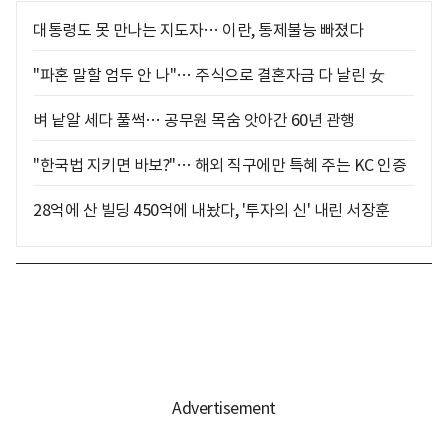
대통령도 못 만나는 지도자… 이란, 통제불능 빠졌다
"파혼 말할 엄두 안 나"… 주식으로 결혼자금 다 날린 女
벼 낱알 세다 풀썩… 공무원 목숨 앗아간 60년 관행
"한국법 지키면 바보?"… 해외 직구에만 특혜 주는 KC 인증
28억에 산 빌딩 450억에 내놨다, '투자의 신' 내린 서장훈