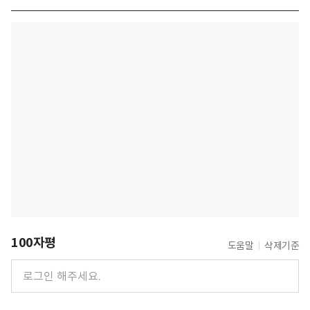
100자평
도움말
삭제기준