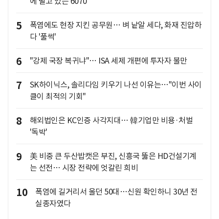
에 떨고 있는 6070
5
폭염에도 현장 지킨 공무원… 벼 낱알 세다, 화재 진압하
다 '풀썩'
6
"강제 국장 복귀냐"… ISA 세제 개편에 투자자 불만
7
SK하이닉스, 솔리다임 키우기 나선 이유는…"이번 사이
클이 최적의 기회"
8
해외법인은 KC인증 사각지대… 韓기업만 비용·처벌
'독박'
9
美 비중 큰 두산밥캣은 부진, 신흥국 뚫은 HD건설기계
는 선전… 시장 전략에 엇갈린 희비
10
폭염에 길거리서 울던 50대…신원 확인하니 30년 전
실종자였다