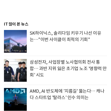
IT 많이 본 뉴스
SK하이닉스, 솔리다임 키우기 나선 이유
는…"이번 사이클이 최적의 기회"
삼성전자, 사업장별 노사협의회 전사 통
합… 과반 지위 잃은 초기업 노조 '영향력 만
회' 시도
AMD, AI 반도체에 '지름길' 뚫는다… 캐나
다 스타트업 '탈라스' 인수 의미는