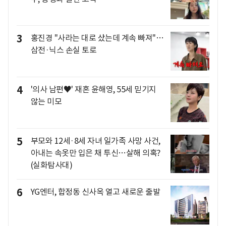
3
홍진경 "사라는 대로 샀는데 계속 빠져"…
삼전·닉스 손실 토로
4
'의사 남편♥' 재혼 윤해영, 55세 믿기지
않는 미모
5
부모와 12세·8세 자녀 일가족 사망 사건,
아내는 속옷만 입은 채 투신…살해 의혹?
(실화탐사대)
6
YG엔터, 합정동 신사옥 열고 새로운 출발