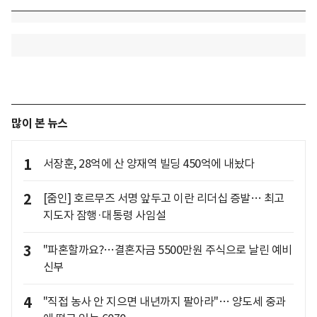
많이 본 뉴스
1
서장훈, 28억에 산 양재역 빌딩 450억에 내놨다
2
[줌인] 호르무즈 서명 앞두고 이란 리더십 증발… 최고
지도자 잠행·대통령 사임설
3
"파혼할까요?…결혼자금 5500만원 주식으로 날린 예비
신부
4
"직접 농사 안 지으면 내년까지 팔아라"… 양도세 중과