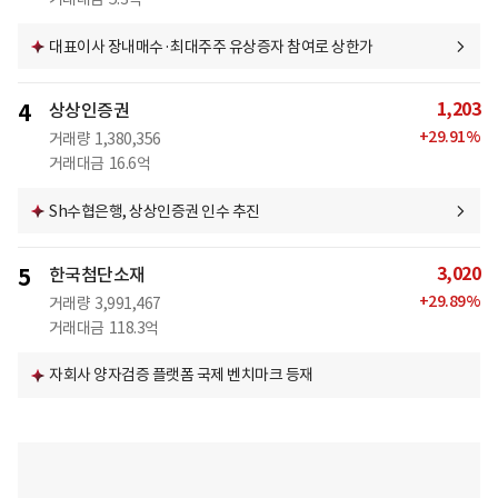
대표이사 장내매수·최대주주 유상증자 참여로 상한가
1,203
4
상상인증권
+
29.91
%
거래량
1,380,356
거래대금
16.6억
Sh수협은행, 상상인증권 인수 추진
3,020
5
한국첨단소재
+
29.89
%
거래량
3,991,467
거래대금
118.3억
자회사 양자검증 플랫폼 국제 벤치마크 등재