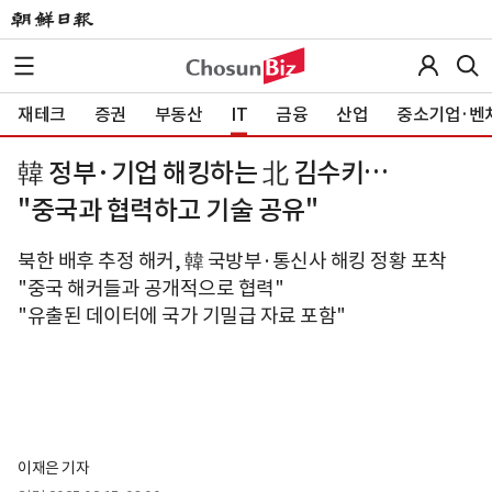
재테크
증권
부동산
IT
금융
산업
중소기업·벤
韓 정부·기업 해킹하는 北 김수키…
"중국과 협력하고 기술 공유"
북한 배후 추정 해커, 韓 국방부·통신사 해킹 정황 포착
"중국 해커들과 공개적으로 협력"
"유출된 데이터에 국가 기밀급 자료 포함"
이재은 기자