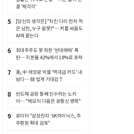
결 '제각각'
5
[당신의 생각은] "치킨 다리 먼저 먹
은 남친, 누구 잘못?"… 커플 싸움도
AI에 묻는다
6
최대주주도 못 피한 '반대매매' 폭
탄… 지분율 42%에서 18%로 추락
7
美, 中 태양광 막을 '역대급 카드' 내
놨다… 韓 업계 기대감↑
8
반도체 공장 통째 인수하는 노키
아… "메모리 다음은 광통신 병목"
9
로이터 "삼성전자·SK하이닉스, 주
주환원 확대 검토"