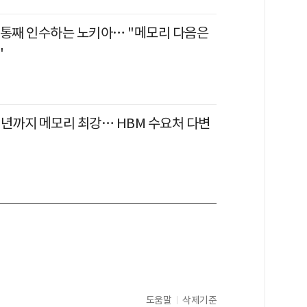
 통째 인수하는 노키아… "메모리 다음은
"
31년까지 메모리 최강… HBM 수요처 다변
도움말
삭제기준