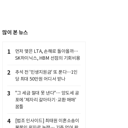
많이 본 뉴스
1
먼저 맺은 LTA, 손해로 돌아올까…
SK하이닉스, HBM 선점의 기회비용
2
추석 전 '민생지원금' 또 푼다…1인
당 최대 50만원 어디서 받나
3
"그 세금 절대 못 낸다"… 양도세 공
포에 '제자리 갈아타기·교환 매매'
꿈틀
4
[법조 인사이드] 최태원 이혼소송이
불붙인 위자료 논쟁… 기준 없어 판