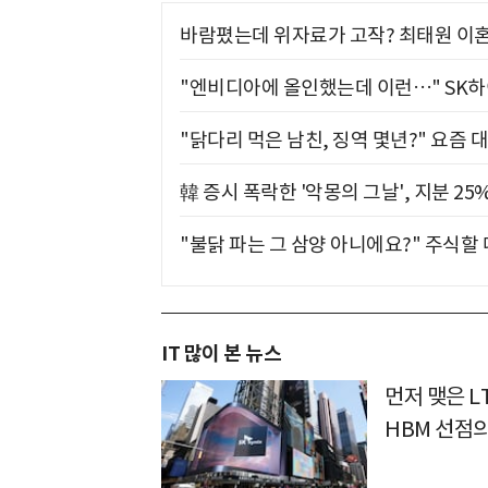
바람폈는데 위자료가 고작? 최태원 이혼
"엔비디아에 올인했는데 이런…" SK
"닭다리 먹은 남친, 징역 몇년?" 요즘 
韓 증시 폭락한 '악몽의 그날', 지분 2
"불닭 파는 그 삼양 아니에요?" 주식할
IT 많이 본 뉴스
먼저 맺은 L
HBM 선점