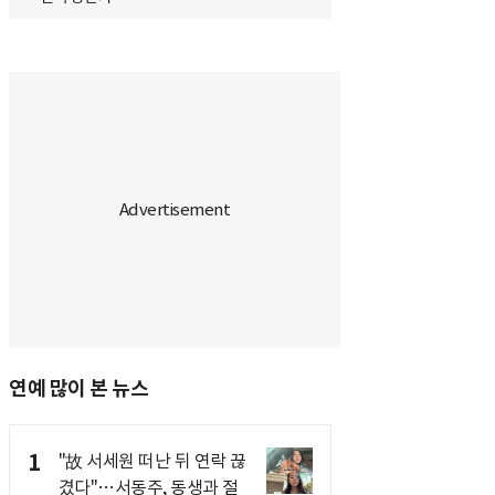
연예 많이 본 뉴스
1
"故 서세원 떠난 뒤 연락 끊
겼다"…서동주, 동생과 절