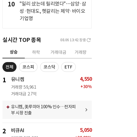
10
"일리 샀는데 릴리였다"…삼양·삼
성·현대도, 헷갈리는 제약·바이오
기업명
실시간 TOP 종목
08.06 13:42
장중
상승
하락
거래대금
거래량
전체
코스피
코스닥
ETF
4,550
1
유니켐
+
30
%
거래량
59,961
거래대금
2.7억
유니켐, 美루미아 100% 인수…전자피
부 시장 진출
5,050
2
비큐AI