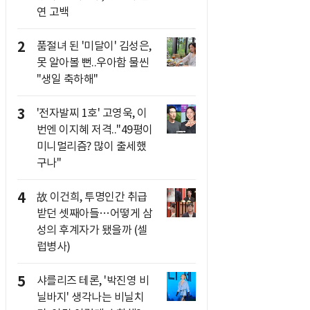
연 고백
2
품절녀 된 '미달이' 김성은,
못 알아볼 뻔..우아함 물씬
"생일 축하해"
3
'전자발찌 1호' 고영욱, 이
번엔 이지혜 저격.."49평이
미니멀리즘? 많이 출세했
구나"
4
故 이건희, 투명인간 취급
받던 셋째아들…어떻게 삼
성의 후계자가 됐을까 (셀
럽병사)
5
샤를리즈 테론, '박진영 비
닐바지' 생각나는 비닐치