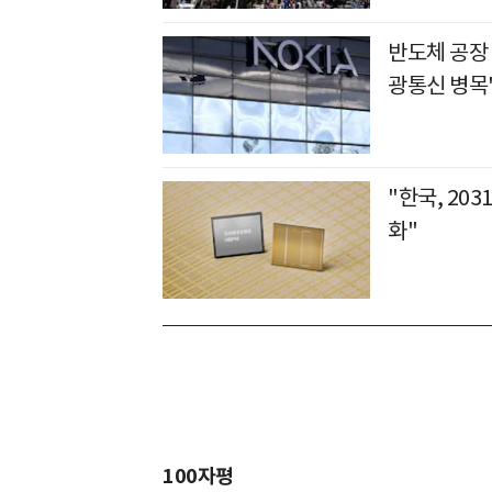
반도체 공장
광통신 병목
"한국, 20
화"
100자평