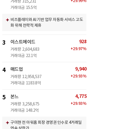
+
29.99
%
거래량
315,231
거래대금
15.5억
비즈플레이와 AI 기반 업무 자동화 서비스 고도
화 위해 전략적 제휴
928
3
이스트에이드
+
29.97
%
거래량
2,604,683
거래대금
22.1억
9,940
4
매드업
+
29.93
%
거래량
12,958,537
거래대금
1183.8억
4,775
5
본느
+
29.93
%
거래량
3,258,675
거래대금
148.2억
구미현 전 아워홈 회장 경영권 인수로 4거래일
연속 상한가