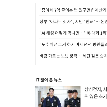
"증여세 7억 줄이는 법 있구먼!" 계산
정부 "아파트 짓자", 시민 "안돼"… 논란
"AI 해킹 어떻게 막냐면…" 美 대회 1
"도수치료 그거 하지 마세요~" 병원들
바람 가르는 보닛 장착… 세단 같은 승
IT 많이 본 뉴스
삼성전자, 
위 잃은 초기