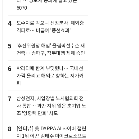
라"… 양도세 중과에 떨고 있는
6070
4
도수치료 막으니 신장분사·체외충
격파로… 비급여 '풍선효과'
5
'추진위원장 해임' 올림픽선수촌 재
건축… 송파구, 직무대행 체제 승인
6
박리다매 한계 부딪혔나… 국내선
가격 올리고 해외로 향하는 저가커
피
7
삼성전자, 사업장별 노사협의회 전
사 통합… 과반 지위 잃은 초기업 노
조 '영향력 만회' 시도
8
[인터뷰] 美 DARPA AI 사이버 챌린
지 1위 이끈 김태수 마이크로소프트