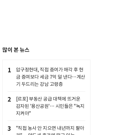
많이 본 뉴스
1
압구정현대, 직접 증여가 매각 후 현
금 증여보다 세금 7억 덜 낸다…계산
기 두드리는 강남 고령층
2
[르포] 부동산 공급 대책에 뜨거운
감자된 '용산공원'… 시민들은 "녹지
지켜야"
3
"직접 농사 안 지으면 내년까지 팔아