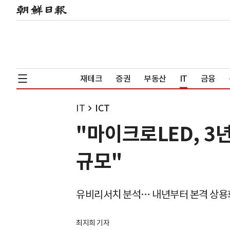
재테크
증권
부동산
IT
금융
IT
ICT
"마이크로LED, 3년
규모"
유비리서치 분석… 내년부터 본격 상용
최지희 기자