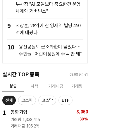
부사장 "AI 모델보다 중요한건 운영
체계와 거버넌스"
9
서장훈, 28억에 산 양재역 빌딩 450
억에 내놨다
10
용산공원도 근조화환이 덮었다…
주민들 "어린이정원에 주택 안 돼"
실시간 TOP 종목
08.08
장마감
상승
하락
거래대금
거래량
전체
코스피
코스닥
ETF
8,060
1
동화기업
+
30
%
거래량
1,338,415
거래대금
105.2억