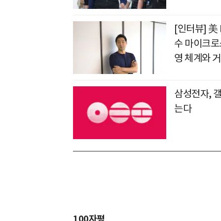
[인터뷰] 美
수 마이크로
영 체계와 
삼성전자, 갤
는다
100자평