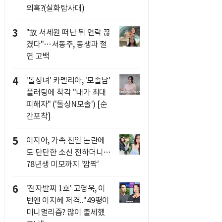
의혹?(실화탐사대)
3
"故 서세원 떠난 뒤 연락 끊
겼다"…서동주, 동생과 절
연 고백
4
'돌싱녀' 카멜리아, '모솔남'
플러팅에 착각 "내가 최대
피해자" ('돌싱N모솔') [순
간포착]
5
이지아, 가족 친일 논란에
도 단단한 소신 전하더니…
78년생 미모까지 '깜짝'
6
'전자발찌 1호' 고영욱, 이
번엔 이지혜 저격.."49평이
미니멀리즘? 많이 출세했