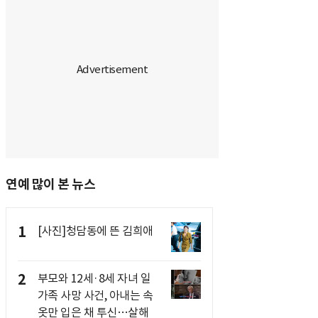
연예 많이 본 뉴스
1
[사진]청담동에 뜬 김희애
2
부모와 12세·8세 자녀 일
가족 사망 사건, 아내는 속
옷만 입은 채 투신…살해