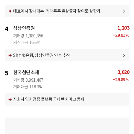
대표이사 장내매수·최대주주 유상증자 참여로 상한가
1,203
4
상상인증권
+
29.91
%
거래량
1,380,356
거래대금
16.6억
Sh수협은행, 상상인증권 인수 추진
3,020
5
한국첨단소재
+
29.89
%
거래량
3,991,467
거래대금
118.3억
자회사 양자검증 플랫폼 국제 벤치마크 등재