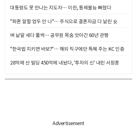
대통령도 못 만나는 지도자… 이란, 통제불능 빠졌다
"파혼 말할 엄두 안 나"… 주식으로 결혼자금 다 날린 女
벼 낱알 세다 풀썩… 공무원 목숨 앗아간 60년 관행
"한국법 지키면 바보?"… 해외 직구에만 특혜 주는 KC 인증
28억에 산 빌딩 450억에 내놨다, '투자의 신' 내린 서장훈