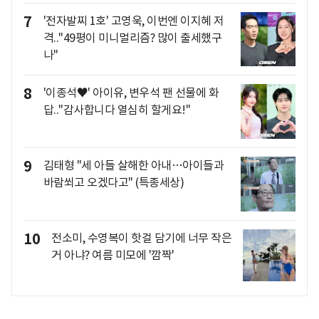
7
'전자발찌 1호' 고영욱, 이번엔 이지혜 저
격.."49평이 미니멀리즘? 많이 출세했구
나"
8
'이종석♥' 아이유, 변우석 팬 선물에 화
답.."감사합니다 열심히 할게요!"
9
김태형 "세 아들 살해한 아내…아이들과
바람쐬고 오겠다고" (특종세상)
10
전소미, 수영복이 핫걸 담기에 너무 작은
거 아냐? 여름 미모에 '깜짝'