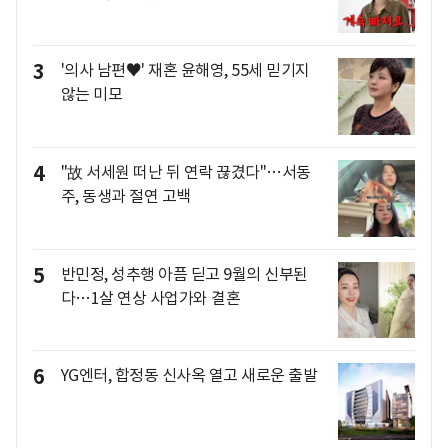
3
'의사 남편♥' 재혼 윤해영, 55세 믿기지
않는 미모
4
"故 서세원 떠난 뒤 연락 끊겼다"…서동
주, 동생과 절연 고백
5
반민정, 성추행 아픔 딛고 9월의 신부된
다…1살 연상 사업가와 결혼
6
YG엔터, 합정동 신사옥 열고 새로운 출발