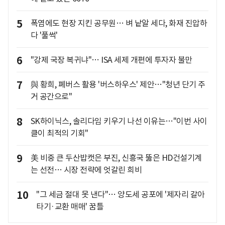
5
폭염에도 현장 지킨 공무원… 벼 낱알 세다, 화재 진압하
다 '풀썩'
6
"강제 국장 복귀냐"… ISA 세제 개편에 투자자 불만
7
與 황희, 폐버스 활용 '버스하우스' 제안…"청년 단기 주
거 공간으로"
8
SK하이닉스, 솔리다임 키우기 나선 이유는…"이번 사이
클이 최적의 기회"
9
美 비중 큰 두산밥캣은 부진, 신흥국 뚫은 HD건설기계
는 선전… 시장 전략에 엇갈린 희비
10
"그 세금 절대 못 낸다"… 양도세 공포에 '제자리 갈아
타기·교환 매매' 꿈틀