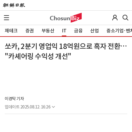
재테크
증권
부동산
IT
금융
산업
중소기업·벤
쏘카, 2분기 영업익 18억원으로 흑자 전환…
"카셰어링 수익성 개선"
이경탁 기자
업데이트
2025.08.12. 16:26