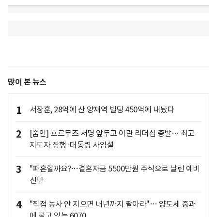
많이 본 뉴스
1
서장훈, 28억에 산 양재역 빌딩 450억에 내놨다
2
[줌인] 호르무즈 서명 앞두고 이란 리더십 증발… 최고
지도자 잠행·대통령 사임설
3
"파혼할까요?…결혼자금 5500만원 주식으로 날린 예비
신부
4
"직접 농사 안 지으면 내년까지 팔아라"… 양도세 중과
에 떨고 있는 6070