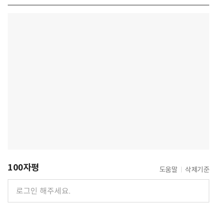
100자평
도움말
삭제기준