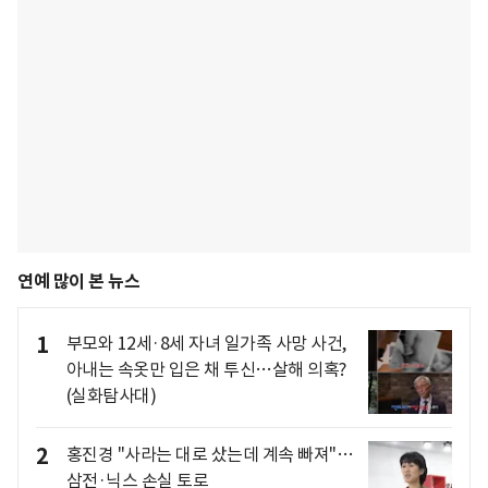
연예 많이 본 뉴스
1
부모와 12세·8세 자녀 일가족 사망 사건,
아내는 속옷만 입은 채 투신…살해 의혹?
(실화탐사대)
2
홍진경 "사라는 대로 샀는데 계속 빠져"…
삼전·닉스 손실 토로