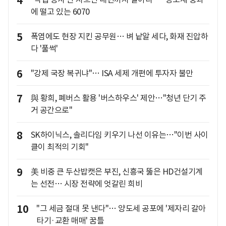
4
에 떨고 있는 6070
5
폭염에도 현장 지킨 공무원… 벼 낱알 세다, 화재 진압하
다 '풀썩'
6
"강제 국장 복귀냐"… ISA 세제 개편에 투자자 불만
7
與 황희, 폐버스 활용 '버스하우스' 제안…"청년 단기 주
거 공간으로"
8
SK하이닉스, 솔리다임 키우기 나선 이유는…"이번 사이
클이 최적의 기회"
9
美 비중 큰 두산밥캣은 부진, 신흥국 뚫은 HD건설기계
는 선전… 시장 전략에 엇갈린 희비
10
"그 세금 절대 못 낸다"… 양도세 공포에 '제자리 갈아
타기·교환 매매' 꿈틀