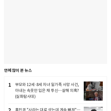
연예 많이 본 뉴스
1
부모와 12세·8세 자녀 일가족 사망 사건,
아내는 속옷만 입은 채 투신…살해 의혹?
(실화탐사대)
2
홍진경 "사라는 대로 샀는데 계속 빠져"…