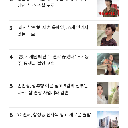
삼전·닉스 손실 토로
3
'의사 남편♥' 재혼 윤해영, 55세 믿기지
않는 미모
4
"故 서세원 떠난 뒤 연락 끊겼다"…서동
주, 동생과 절연 고백
5
반민정, 성추행 아픔 딛고 9월의 신부된
다…1살 연상 사업가와 결혼
6
YG엔터, 합정동 신사옥 열고 새로운 출발