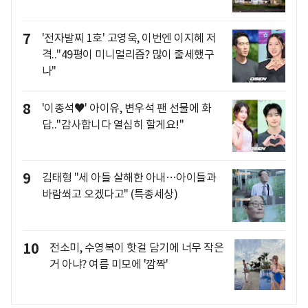
7
'전자발찌 1호' 고영욱, 이번엔 이지혜 저
격.."49평이 미니멀리즘? 많이 출세했구
나"
8
'이종석♥' 아이유, 변우석 팬 선물에 화
답.."감사합니다 열심히 할게요!"
9
김태형 "세 아들 살해한 아내…아이들과
바람쐬고 오겠다고" (특종세상)
10
전소미, 수영복이 핫걸 담기에 너무 작은
거 아냐? 여름 미모에 '깜짝'