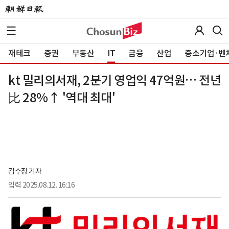
재테크
증권
부동산
IT
금융
산업
중소기업·벤
kt 밀리의서재, 2분기 영업익 47억원… 전년
比 28%↑ '역대 최대'
김수정 기자
입력
2025.08.12. 16:16