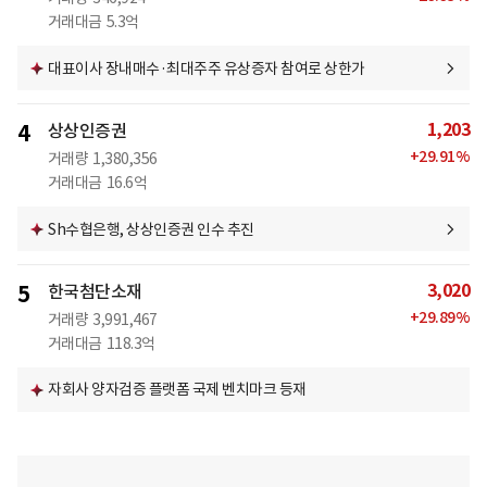
거래대금
5.3억
대표이사 장내매수·최대주주 유상증자 참여로 상한가
1,203
4
상상인증권
+
29.91
%
거래량
1,380,356
거래대금
16.6억
Sh수협은행, 상상인증권 인수 추진
3,020
5
한국첨단소재
+
29.89
%
거래량
3,991,467
거래대금
118.3억
자회사 양자검증 플랫폼 국제 벤치마크 등재