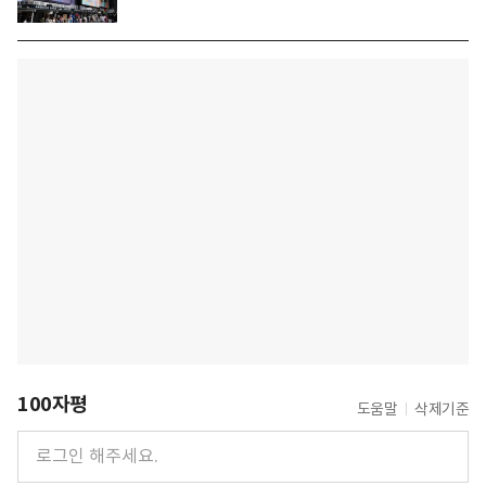
100자평
도움말
삭제기준