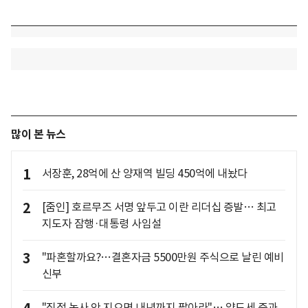
많이 본 뉴스
1
서장훈, 28억에 산 양재역 빌딩 450억에 내놨다
2
[줌인] 호르무즈 서명 앞두고 이란 리더십 증발… 최고
지도자 잠행·대통령 사임설
3
"파혼할까요?…결혼자금 5500만원 주식으로 날린 예비
신부
"직접 농사 안 지으면 내년까지 팔아라"… 양도세 중과