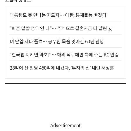
대통령도 못 만나는 지도자… 이란, 통제불능 빠졌다
"파혼 말할 엄두 안 나"… 주식으로 결혼자금 다 날린 女
벼 낱알 세다 풀썩… 공무원 목숨 앗아간 60년 관행
"한국법 지키면 바보?"… 해외 직구에만 특혜 주는 KC 인증
28억에 산 빌딩 450억에 내놨다, '투자의 신' 내린 서장훈