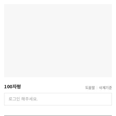
100자평
도움말
삭제기준