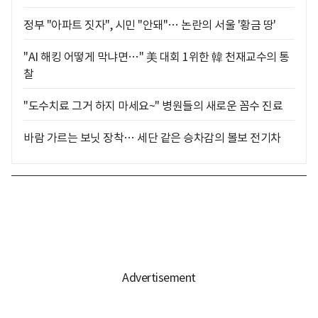
정부 "아파트 짓자", 시민 "안돼"… 논란의 서울 '황금 땅'
"AI 해킹 어떻게 막냐면…" 美 대회 1위한 韓 천재교수의 통
찰
"도수치료 그거 하지 마세요~" 병원들의 새로운 꼼수 진료
바람 가르는 보닛 장착… 세단 같은 승차감의 볼보 전기차