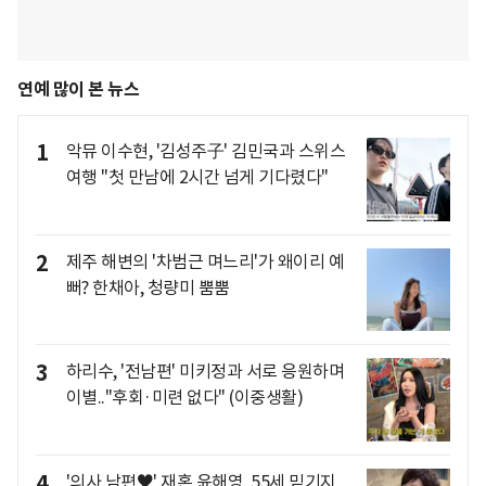
연예 많이 본 뉴스
1
악뮤 이수현, '김성주子' 김민국과 스위스
여행 "첫 만남에 2시간 넘게 기다렸다"
2
제주 해변의 '차범근 며느리'가 왜이리 예
뻐? 한채아, 청량미 뿜뿜
3
하리수, '전남편' 미키정과 서로 응원하며
이별.."후회·미련 없다" (이중생활)
4
'의사 남편♥' 재혼 윤해영, 55세 믿기지