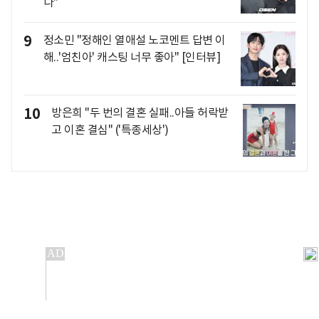
나"
9
정소민 "정해인 열애설 노코멘트 답변 이
해..'엄친아' 캐스팅 너무 좋아" [인터뷰]
10
방은희 "두 번의 결혼 실패..아들 허락받
고 이혼 결심" ('특종세상')
개인정보처리방침
앱설치(Android)