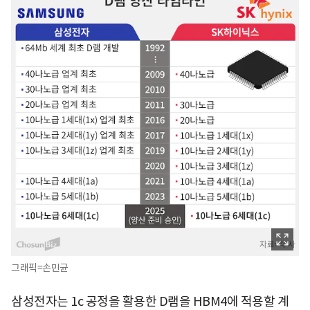
그래픽=손민균
삼성전자는 1c 공정을 활용한 D램을 HBM4에 적용할 계