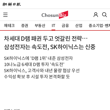
재테크
증권
부동산
IT
금융
산업
중소기업·벤
차세대 D램 패권 두고 엇갈린 전략…
삼성전자는 속도전, SK하이닉스는 신중
SK하이닉스에 'D램 1위' 내준 삼성전자
10나노급 6세대 D램 투자 '속도전'
SK하이닉스, 고객사와 내년 물량 협상 우선
수익성 확보 후 시설 투자 본격화할 듯