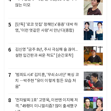
않는 미모
5
[단독] '로코 맛집' 정해인x'중증' 대박 하
영, '이런 엿같은 사랑'서 만난다(종합)
6
김신영 "금주 8년, 주사 극심해 술 끊어...
설현 입간판과 싸운 적도" [순간포착]
7
'범죄도시4' 김지훈, '무쇠소녀단' 복싱 코
치 …박주현 "유이 이렇게 힘든 모습 처
음"
8
'전자발찌 1호' 고영욱, 이번엔 이지혜 저
격.."49평이 미니멀리즘? 많이 출세했구