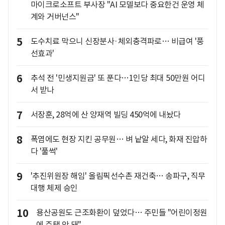
마이크로소프트 부사장 "AI 모델보다 중요한건 운영 체
계와 거버넌스"
5
도수치료 막으니 신장분사·체외충격파로… 비급여 '풍
선효과'
6
추석 전 '민생지원금' 또 푼다…1인당 최대 50만원 어디
서 받나
7
서장훈, 28억에 산 양재역 빌딩 450억에 내놨다
8
폭염에도 현장 지킨 공무원… 벼 낱알 세다, 화재 진압하
다 '풀썩'
9
'추진위원장 해임' 올림픽선수촌 재건축… 송파구, 직무
대행 체제 승인
10
용산공원도 근조화환이 덮었다… 주민들 "어린이정원
에 주택 안 돼"