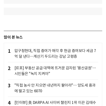
많이 본 뉴스
1
압구정현대, 직접 증여가 매각 후 현금 증여보다 세금 7
억 덜 낸다…계산기 두드리는 강남 고령층
2
[르포] 부동산 공급 대책에 뜨거운 감자된 '용산공원'…
시민들은 "녹지 지켜야"
3
"직접 농사 안 지으면 내년까지 팔아라"… 양도세 중과
에 떨고 있는 6070
4
[인터뷰] 美 DARPA AI 사이버 챌린지 1위 이끈 김태수