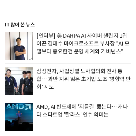
IT 많이 본 뉴스
[인터뷰] 美 DARPA AI 사이버 챌린지 1위
이끈 김태수 마이크로소프트 부사장 "AI 모
델보다 중요한건 운영 체계와 거버넌스"
삼성전자, 사업장별 노사협의회 전사 통
합… 과반 지위 잃은 초기업 노조 '영향력 만
회' 시도
AMD, AI 반도체에 '지름길' 뚫는다… 캐나
다 스타트업 '탈라스' 인수 의미는