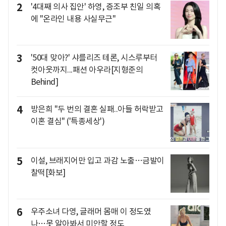
2
'4대째 의사 집안' 하영, 증조부 친일 의혹
에 "온라인 내용 사실무근"
3
'50대 맞아?' 샤를리즈 테론, 시스루부터
컷아웃까지...패션 아우라[지형준의
Behind]
4
방은희 "두 번의 결혼 실패..아들 허락받고
이혼 결심" ('특종세상')
5
이설, 브래지어만 입고 과감 노출…금발이
찰떡[화보]
6
우주소녀 다영, 글래머 몸매 이 정도였
나…못 알아봐서 미안할 정도