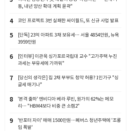
동, 내년 양산 확대 계획 윤곽"
4
코인 프로젝트 3번 실패한 싸이월드, 또 신규 사업 발표
5
[단독] 23억 아파트 3채 보유세… 서울 4854만원, 뉴욕
3959만원
6
[인터뷰] 이관옥 싱가포르국립대 교수 "고가주택 누진
과세는 부유세에 가까워"
7
[당신의 생각은] 집 2채 부부도 청약 허용? 1인가구 "싱
글세 매기나"
8
'본격 출하' 엔비디아 베라 루빈, 원가의 62%는 메모
리… "HBM4보다 비중 큰 소캠2"
9
'반포터 자이' 매매 1500만원…폐버스 청년주택에 '조롱
밈 폭발'