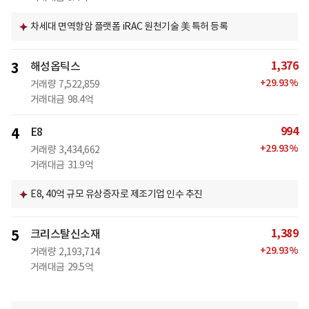
차세대 면역항암 플랫폼 iRAC 원천기술 美 특허 등록
1,376
3
해성옵틱스
+
29.93
%
거래량
7,522,859
거래대금
98.4억
994
4
E8
+
29.93
%
거래량
3,434,662
거래대금
31.9억
E8, 40억 규모 유상증자로 제조기업 인수 추진
1,389
5
크리스탈신소재
+
29.93
%
거래량
2,193,714
거래대금
29.5억