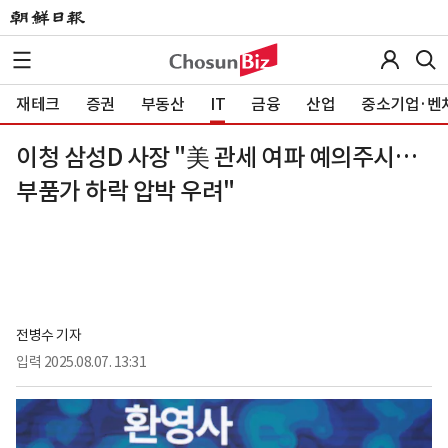
재테크
증권
부동산
IT
금융
산업
중소기업·벤
이청 삼성D 사장 "美 관세 여파 예의주시…
부품가 하락 압박 우려"
전병수 기자
입력
2025.08.07. 13:31