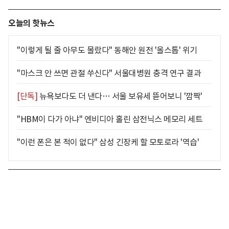
오늘의 핫뉴스
"이렇게 될 줄 아무도 몰랐다" 동해안 원전 '올스톱' 위기
"마스크 안 쓰면 관절 쑤신다" 서울대병원 충격 연구 결과
[단독]
뉴욕보다도 더 낸다… 서울 보유세 뜯어보니 '깜짝'
"HBM이 다가 아냐" 엔비디아 홀린 삼전닉스 메모리 세트
"이런 폰은 본 적이 없다" 삼성 긴장케 할 모토로라 '역습'