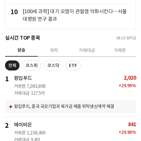
10
[100세 과학] 대기 오염이 관절염 악화시킨다…서울
대병원 연구 결과
실시간 TOP 종목
08.10
장마감
상승
하락
거래대금
거래량
전체
코스피
코스닥
ETF
2,020
1
윙입푸드
+
29.99
%
거래량
7,083,898
거래대금
127.5억
윙입푸드, 중국 국유기업과 육가공 제품 위탁생산계약 체결
841
2
에이비온
+
29.98
%
거래량
1,158,469
거래대금
9.4억