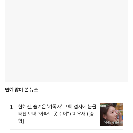
연예 많이 본 뉴스
1
한혜진, 숨겨온 '가족사' 고백..점사에 눈물
터진 모녀 "아파도 못 쉬어" ('미우새')[종
합]