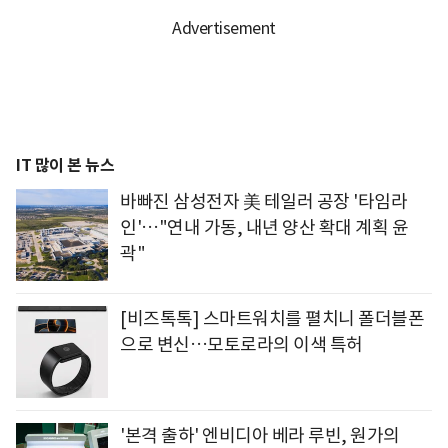
IT 많이 본 뉴스
바빠진 삼성전자 美 테일러 공장 '타임라
인'…"연내 가동, 내년 양산 확대 계획 윤
곽"
[비즈톡톡] 스마트워치를 펼치니 폴더블폰
으로 변신…모토로라의 이색 특허
'본격 출하' 엔비디아 베라 루빈, 원가의