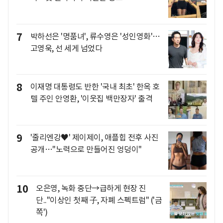
7
박하선은 '명품녀', 류수영은 '성인영화'…
고영욱, 선 세게 넘었다
8
이재명 대통령도 반한 '국내 최초' 한옥 호
텔 주인 안영환, '이웃집 백만장자' 출격
9
'줄리엔강♥' 제이제이, 애플힙 전후 사진
공개…"노력으로 만들어진 엉덩이"
10
오은영, 녹화 중단→급하게 현장 진
단.."이상인 첫째 子, 자폐 스펙트럼" ('금
쪽')