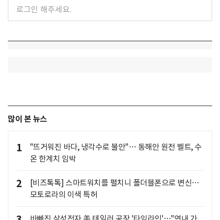
많이 본 뉴스
1
"뜨거워진 바다, 냉각수로 불안"… 동해안 원전 벨트, 수
온 한계치 임박
2
[비즈톡톡] 스마트워치를 펼치니 폴더블폰으로 변신…
모토로라의 이색 특허
3
바빠진 삼성전자 美 테일러 공장 '타임라인'…"연내 가