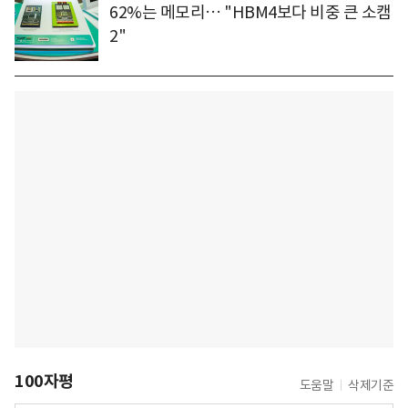
62%는 메모리… "HBM4보다 비중 큰 소캠
2"
100자평
도움말
삭제기준