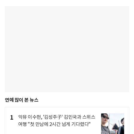
연예 많이 본 뉴스
1
악뮤 이수현, '김성주子' 김민국과 스위스
여행 "첫 만남에 2시간 넘게 기다렸다"