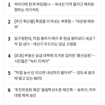
1
박리다매 한계 부딪혔나… 국내선 가격 올리고 해외로
향하는 저가커피
2
[주간 특산물] 폭염을 이겨내는 푸릇함… '대관령 배추·
무'
3
압구정현대, 직접 증여가 매각 후 현금 증여보다 세금 7
억 덜 낸다…계산기 두드리는 강남 고령층
4
[르포] 부동산 공급 대책에 뜨거운 감자된 '용산공원'…
시민들은 "녹지 지켜야"
5
"직접 농사 안 지으면 내년까지 팔아라"… 양도세 중과
에 떨고 있는 6070
6
'추진위원장 해임' 올림픽선수촌 재건축… 송파구, 직무
대행 체제 승인