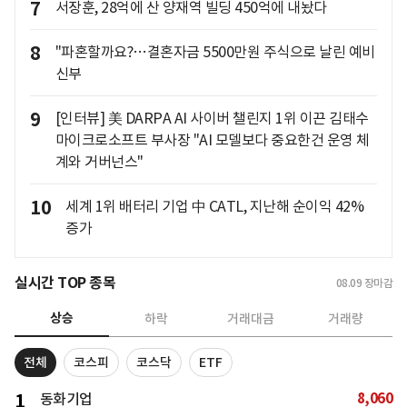
7
서장훈, 28억에 산 양재역 빌딩 450억에 내놨다
8
"파혼할까요?…결혼자금 5500만원 주식으로 날린 예비
신부
9
[인터뷰] 美 DARPA AI 사이버 챌린지 1위 이끈 김태수
마이크로소프트 부사장 "AI 모델보다 중요한건 운영 체
계와 거버넌스"
10
세계 1위 배터리 기업 中 CATL, 지난해 순이익 42%
증가
실시간 TOP 종목
08.09
장마감
상승
하락
거래대금
거래량
전체
코스피
코스닥
ETF
8,060
1
동화기업