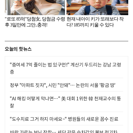
오늘의 핫뉴스
"증여세 7억 줄이는 법 있구먼!" 계산기 두드리는 강남 고령
층
정부 "아파트 짓자", 시민 "안돼"… 논란의 서울 '황금 땅'
"AI 해킹 어떻게 막냐면…" 美 대회 1위한 韓 천재교수의 통
찰
"도수치료 그거 하지 마세요~" 병원들의 새로운 꼼수 진료
바람 가르는 보닛 장착… 세단 같은 승차감의 볼보 전기차