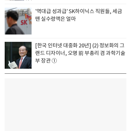
'역대급 성과급' SK하이닉스 직원들, 세금
뗀 실수령액은 얼마
[한국 인터넷 대중화 20년] (2) 정보화의 그
랜드 디자이너, 오명 前 부총리 겸 과학기술
부 장관 ①