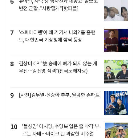
6
유아인, 자숙 중 남사친과 대놓고 '볼뽀뽀'
반전 근황.."사랑할게"[핫피플]
7
'스파이더맨'이 왜 거기서 나와? 톰 홀랜
드, 대한민국 기상청에 깜짝 등장
8
김상미 CP "故 송해에 폐가 되지 않는 게
우선…김신영 적격"(전국노래자랑)
9
[사진]김무열-윤승아 부부, 달콤한 손하트
10
'돌싱맘' 이시영, 수영복 입은 줄 착각 부
르는 자태…바이크 탄 과감한 비주얼