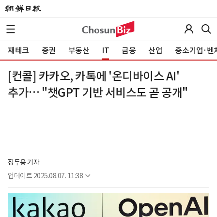
재테크
증권
부동산
IT
금융
산업
중소기업·벤
[컨콜] 카카오, 카톡에 '온디바이스 AI'
추가… "챗GPT 기반 서비스도 곧 공개"
정두용 기자
업데이트
2025.08.07. 11:38