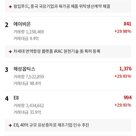
윙입푸드, 중국 국유기업과 육가공 제품 위탁생산계약 체결
841
2
에이비온
+
29.98
%
거래량
1,158,469
거래대금
9.4억
차세대 면역항암 플랫폼 iRAC 원천기술 美 특허 등록
1,376
3
해성옵틱스
+
29.93
%
거래량
7,522,859
거래대금
98.4억
994
4
E8
+
29.93
%
거래량
3,434,662
거래대금
31.9억
E8, 40억 규모 유상증자로 제조기업 인수 추진