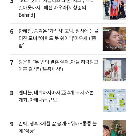
5
'50대 맞아?' 샤를리즈 테론, 시스루부터
컷아웃까지...패션 아우라[지형준의
Behind]
6
한혜진, 숨겨온 '가족사' 고백..점사에 눈물
터진 모녀 "아파도 못 쉬어" ('미우새')[종
합]
7
방은희 "두 번의 결혼 실패..아들 허락받고
이혼 결심" ('특종세상')
8
앤더블, 데뷔하자마자 亞 4개 도시 쇼콘
개최..아레나급 규모
9
존박, 생후 3개월 딸 공개…뒤태+통통 볼
에 '심쿵'