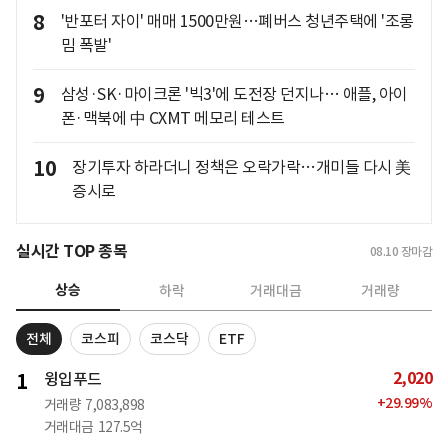
8
'반포터 자이' 매매 1500만원…폐버스 청년주택에 '조롱
밈 폭발'
9
삼성·SK·마이크론 '빅3'에 도전장 던지나… 애플, 아이
폰·맥북에 中 CXMT 메모리 테스트
10
장기투자 하라더니 정책은 오락가락…개미들 다시 美
증시로
실시간 TOP 종목
08.10
장마감
상승
하락
거래대금
거래량
전체
코스피
코스닥
ETF
2,020
1
윙입푸드
+
29.99
%
거래량
7,083,898
거래대금
127.5억