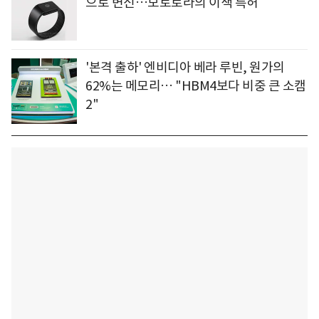
으로 변신…모토로라의 이색 특허
'본격 출하' 엔비디아 베라 루빈, 원가의
62%는 메모리… "HBM4보다 비중 큰 소캠
2"