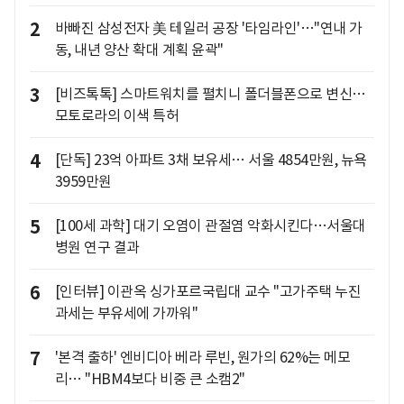
2
바빠진 삼성전자 美 테일러 공장 '타임라인'…"연내 가
동, 내년 양산 확대 계획 윤곽"
3
[비즈톡톡] 스마트워치를 펼치니 폴더블폰으로 변신…
모토로라의 이색 특허
4
[단독] 23억 아파트 3채 보유세… 서울 4854만원, 뉴욕
3959만원
5
[100세 과학] 대기 오염이 관절염 악화시킨다…서울대
병원 연구 결과
6
[인터뷰] 이관옥 싱가포르국립대 교수 "고가주택 누진
과세는 부유세에 가까워"
7
'본격 출하' 엔비디아 베라 루빈, 원가의 62%는 메모
리… "HBM4보다 비중 큰 소캠2"