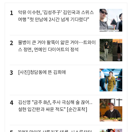
1
악뮤 이수현, '김성주子' 김민국과 스위스
여행 "첫 만남에 2시간 넘게 기다렸다"
2
물병이 큰 거야 팔뚝이 얇은 거야…트와이
스 정연, 연예인 다이어트의 정석
3
[사진]청담동에 뜬 김희애
4
김신영 "금주 8년, 주사 극심해 술 끊어...
설현 입간판과 싸운 적도" [순간포착]