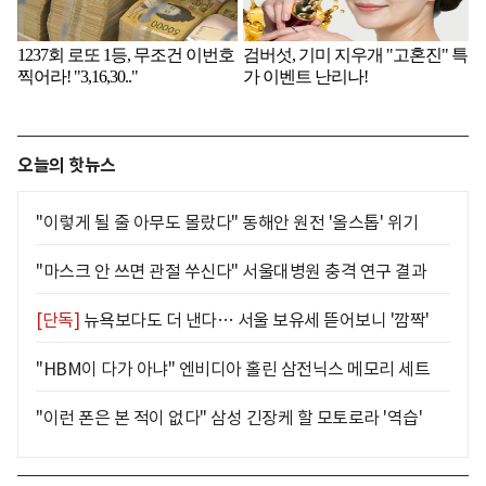
오늘의 핫뉴스
"이렇게 될 줄 아무도 몰랐다" 동해안 원전 '올스톱' 위기
"마스크 안 쓰면 관절 쑤신다" 서울대병원 충격 연구 결과
[단독]
뉴욕보다도 더 낸다… 서울 보유세 뜯어보니 '깜짝'
"HBM이 다가 아냐" 엔비디아 홀린 삼전닉스 메모리 세트
"이런 폰은 본 적이 없다" 삼성 긴장케 할 모토로라 '역습'