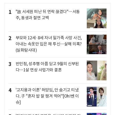
1
"故 서세원 떠난 뒤 연락 끊겼다"…서동
주, 동생과 절연 고백
2
부모와 12세·8세 자녀 일가족 사망 사건,
아내는 속옷만 입은 채 투신…살해 의혹?
(실화탐사대)
3
반민정, 성추행 아픔 딛고 9월의 신부된
다…1살 연상 사업가와 결혼
4
'고지용과 이혼' 허양임, 안 숨기고 티냈
다..子 "혼자 밥 잘 챙겨 먹어"[Oh!쎈 이
슈]