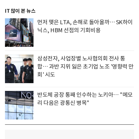
IT 많이 본 뉴스
먼저 맺은 LTA, 손해로 돌아올까… SK하이
닉스, HBM 선점의 기회비용
삼성전자, 사업장별 노사협의회 전사 통
합… 과반 지위 잃은 초기업 노조 '영향력 만
회' 시도
반도체 공장 통째 인수하는 노키아… "메모
리 다음은 광통신 병목"