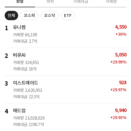
상승
하락
거래대금
거래량
전체
코스피
코스닥
ETF
4,550
1
유니켐
+
30
%
거래량
60,138
거래대금
2.7억
5,050
2
비큐AI
+
29.99
%
거래량
324,951
거래대금
16억
928
3
이스트에이드
+
29.97
%
거래량
2,620,951
거래대금
22.3억
9,940
4
매드업
+
29.93
%
거래량
13,028,020
거래대금
1190.7억