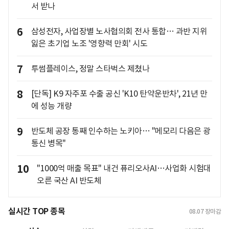
서 받나
6
삼성전자, 사업장별 노사협의회 전사 통합… 과반 지위
잃은 초기업 노조 '영향력 만회' 시도
7
투썸플레이스, 정말 스타벅스 제쳤나
8
[단독] K9 자주포 수출 공신 'K10 탄약운반차', 21년 만
에 성능 개량
9
반도체 공장 통째 인수하는 노키아… "메모리 다음은 광
통신 병목"
10
"1000억 매출 목표" 내건 퓨리오사AI…사업화 시험대
오른 국산 AI 반도체
실시간 TOP 종목
08.07
장마감