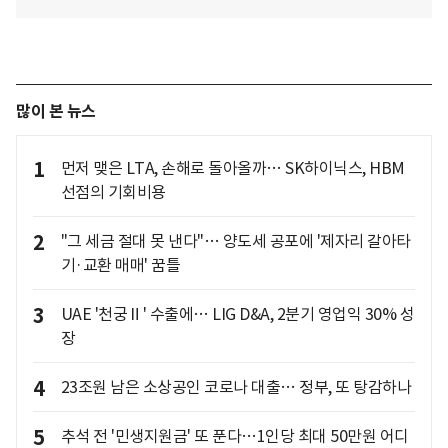
많이 본 뉴스
1
먼저 맺은 LTA, 손해로 돌아올까… SK하이닉스, HBM
선점의 기회비용
2
"그 세금 절대 못 낸다"… 양도세 공포에 '제자리 갈아타
기·교환 매매' 꿈틀
3
UAE '천궁Ⅱ' 수출에… LIG D&A, 2분기 영업익 30% 성
장
4
23조원 남은 소상공인 코로나 대출… 정부, 또 탕감하나
5
추석 전 '민생지원금' 또 푼다…1인당 최대 50만원 어디