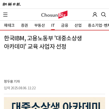
재테크
증권
부동산
IT
금융
산업
중소기업·벤
한국IBM, 고용노동부 '대중소상생
아카데미' 교육 사업자 선정
정두용 기자
입력
2025.08.06. 11:22