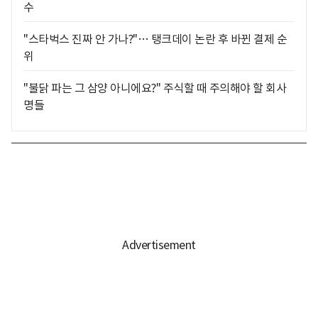
수
"스타벅스 진짜 안 가나?"… 탱크데이 논란 후 바뀐 결제 순
위
"불닭 파는 그 삼양 아니에요?" 주식할 때 주의해야 할 회사
명들