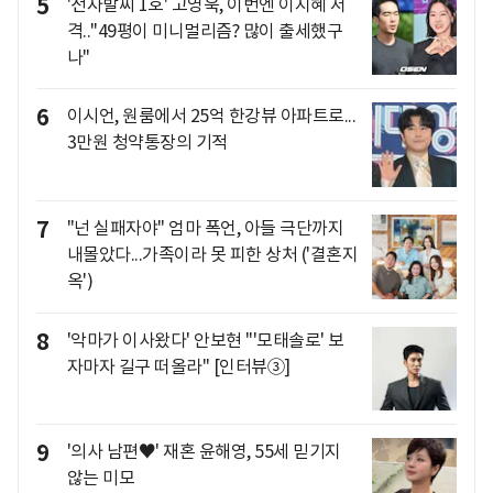
5
'전자발찌 1호' 고영욱, 이번엔 이지혜 저
격.."49평이 미니멀리즘? 많이 출세했구
나"
6
이시언, 원룸에서 25억 한강뷰 아파트로...
3만원 청약통장의 기적
7
"넌 실패자야" 엄마 폭언, 아들 극단까지
내몰았다...가족이라 못 피한 상처 ('결혼지
옥')
8
'악마가 이사왔다' 안보현 "'모태솔로' 보
자마자 길구 떠올라" [인터뷰③]
9
'의사 남편♥' 재혼 윤해영, 55세 믿기지
않는 미모