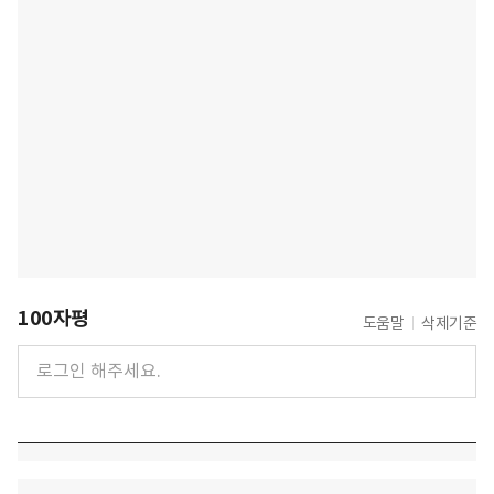
100자평
도움말
삭제기준