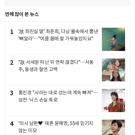
연예 많이 본 뉴스
1
'故 최진실 딸' 최준희, 다낭 물속에서 뽐낸
'뼈말라'…"여름 몸매 잘 가꿔놓았지요"
2
"故 서세원 떠난 뒤 연락 끊겼다"…서동
주, 동생과 절연 고백
3
홍진경 "사라는 대로 샀는데 계속 빠져"…
삼전·닉스 손실 토로
4
'의사 남편♥' 재혼 윤해영, 55세 믿기지
않는 미모