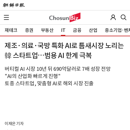
재테크
증권
부동산
IT
금융
산업
중소기업·벤
제조·의료·국방 특화 AI로 틈새시장 노리는
韓 스타트업…범용 AI 한계 극복
버티컬 AI 시장 10년 뒤 690억달러로 7배 성장 전망
"AI의 산업화 빠르게 진행"
토종 스타트업, 맞춤형 AI로 해외 시장 진출
이재은 기자