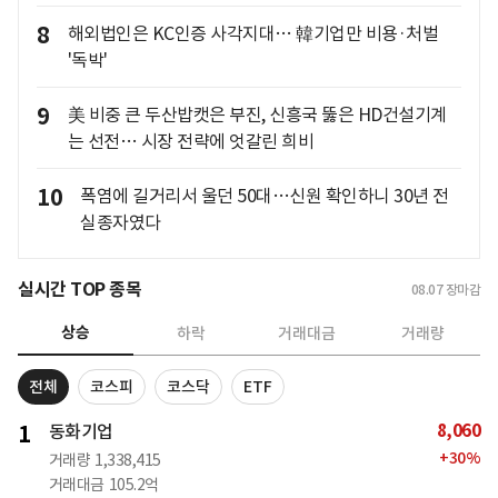
8
해외법인은 KC인증 사각지대… 韓기업만 비용·처벌
'독박'
9
美 비중 큰 두산밥캣은 부진, 신흥국 뚫은 HD건설기계
는 선전… 시장 전략에 엇갈린 희비
10
폭염에 길거리서 울던 50대…신원 확인하니 30년 전
실종자였다
실시간 TOP 종목
08.07
장마감
상승
하락
거래대금
거래량
전체
코스피
코스닥
ETF
8,060
1
동화기업
+
30
%
거래량
1,338,415
거래대금
105.2억