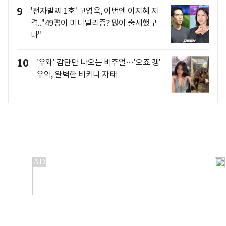
9
'전자발찌 1호' 고영욱, 이번엔 이지혜 저
격.."49평이 미니멀리즘? 많이 출세했구
나"
10
'우와' 감탄만 나오는 비주얼…'오죠 갱'
우와, 완벽한 비키니 자태
개인정보처리방침
앱설치(Android)
본 사이트의 주가 시세정보는 정보 제공 목적이며, 오류가
발생하거나 지연될 수 있습니다.