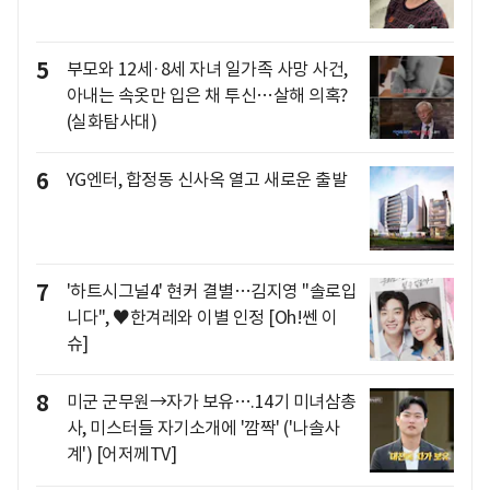
5
부모와 12세·8세 자녀 일가족 사망 사건,
아내는 속옷만 입은 채 투신…살해 의혹?
(실화탐사대)
6
YG엔터, 합정동 신사옥 열고 새로운 출발
7
'하트시그널4' 현커 결별…김지영 "솔로입
니다", ♥한겨레와 이별 인정 [Oh!쎈 이
슈]
8
미군 군무원→자가 보유….14기 미녀삼총
사, 미스터들 자기소개에 '깜짝' ('나솔사
계') [어저께TV]