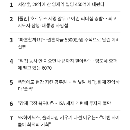
1
서장훈, 28억에 산 양재역 빌딩 450억에 내놨다
2
[줌인] 호르무즈 서명 앞두고 이란 리더십 증발… 최고
지도자 잠행·대통령 사임설
3
"파혼할까요?…결혼자금 5500만원 주식으로 날린 예비
신부
4
"직접 농사 안 지으면 내년까지 팔아라"… 양도세 중과
에 떨고 있는 6070
5
폭염에도 현장 지킨 공무원… 벼 낱알 세다, 화재 진압하
다 '풀썩'
6
"강제 국장 복귀냐"… ISA 세제 개편에 투자자 불만
7
SK하이닉스, 솔리다임 키우기 나선 이유는…"이번 사이
클이 최적의 기회"