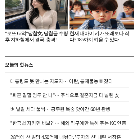
오늘의 핫뉴스
대통령도 못 만나는 지도자… 이란, 통제불능 빠졌다
"파혼 말할 엄두 안 나"… 주식으로 결혼자금 다 날린 女
벼 낱알 세다 풀썩… 공무원 목숨 앗아간 60년 관행
"한국법 지키면 바보?"… 해외 직구에만 특혜 주는 KC 인증
28억에 산 빌딩 450억에 내놨다, '투자의 신' 내린 서장훈