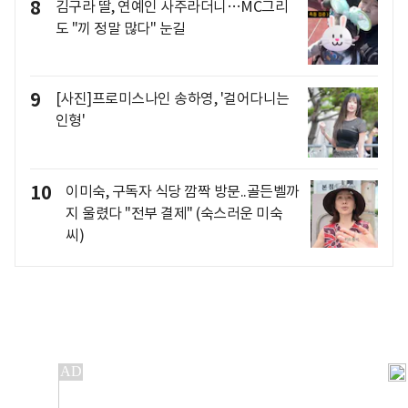
8
김구라 딸, 연예인 사주라더니…MC그리
도 "끼 정말 많다" 눈길
9
[사진]프로미스나인 송하영, '걸어다니는
인형'
10
이미숙, 구독자 식당 깜짝 방문..골든벨까
지 울렸다 "전부 결제" (숙스러운 미숙
씨)