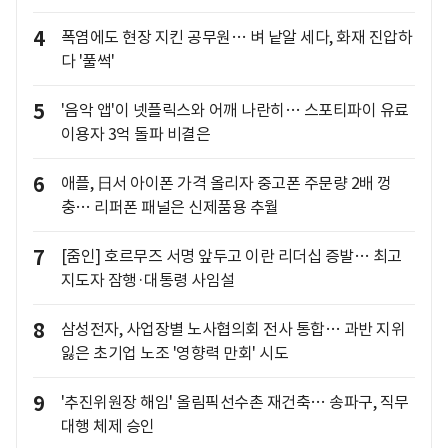
4
폭염에도 현장 지킨 공무원… 벼 낱알 세다, 화재 진압하
다 '풀썩'
5
'음악 앱'이 넷플릭스와 어깨 나란히… 스포티파이 유료
이용자 3억 돌파 비결은
6
애플, 日서 아이폰 가격 올리자 중고폰 주문량 2배 껑
충… 리퍼폰 패널은 신제품용 추월
7
[줌인] 호르무즈 서명 앞두고 이란 리더십 증발… 최고
지도자 잠행·대통령 사임설
8
삼성전자, 사업장별 노사협의회 전사 통합… 과반 지위
잃은 초기업 노조 '영향력 만회' 시도
9
'추진위원장 해임' 올림픽선수촌 재건축… 송파구, 직무
대행 체제 승인