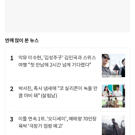
연예 많이 본 뉴스
1
악뮤 이수현, '김성주子' 김민국과 스위스
여행 "첫 만남에 2시간 넘게 기다렸다"
2
박서진, 축사 냄새에 "코 실리콘이 녹을 만
큼 마비 돼" (살림남)
3
이틀 연속 1위..'오디세이', 예매량 70만장
육박 '극장가 점령 예고'