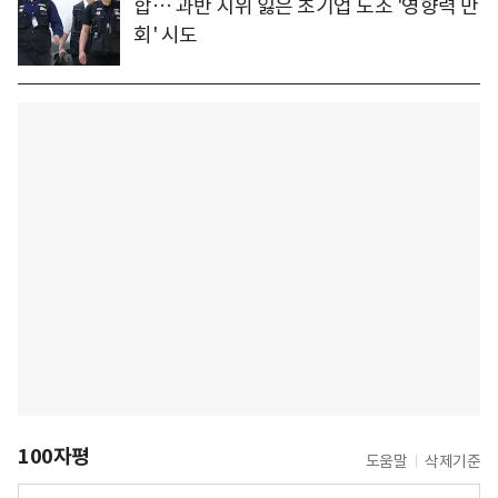
합… 과반 지위 잃은 초기업 노조 '영향력 만
회' 시도
100자평
도움말
삭제기준