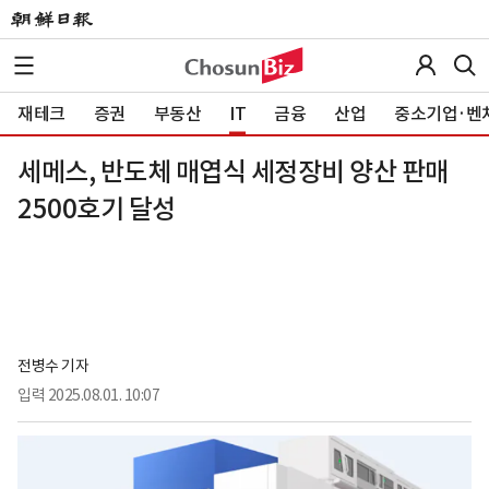
재테크
증권
부동산
IT
금융
산업
중소기업·벤
세메스, 반도체 매엽식 세정장비 양산 판매
2500호기 달성
전병수 기자
입력
2025.08.01. 10:07