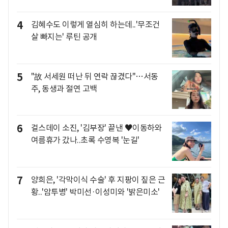
4
김혜수도 이렇게 열심히 하는데..'무조건
살 빠지는' 루틴 공개
5
"故 서세원 떠난 뒤 연락 끊겼다"…서동
주, 동생과 절연 고백
6
걸스데이 소진, '김부장' 끝낸 ♥이동하와
여름휴가 갔나..초록 수영복 '눈길'
7
양희은, '각막이식 수술' 후 지팡이 짚은 근
황..'암투병' 박미선·이성미와 '밝은미소'