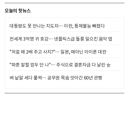
오늘의 핫뉴스
대통령도 못 만나는 지도자… 이란, 통제불능 빠졌다
전세계 3억명 귀 호강… 넷플릭스급 돌풍 일으킨 음악 앱
"저걸 왜 2배 주고 사지?"… 일본, 때아닌 아이폰 대란
"파혼 말할 엄두 안 나"… 주식으로 결혼자금 다 날린 女
벼 낱알 세다 풀썩… 공무원 목숨 앗아간 60년 관행