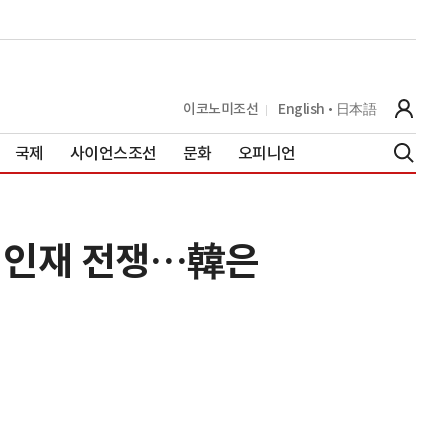
이코노미조선
English
日本語
국제
사이언스조선
문화
오피니언
I 인재 전쟁…韓은