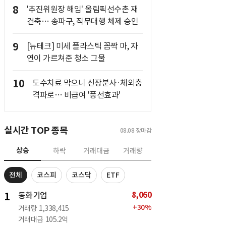
8
'추진위원장 해임' 올림픽선수촌 재
건축… 송파구, 직무대행 체제 승인
9
[뉴테크] 미세 플라스틱 꼼짝 마, 자
연이 가르쳐준 청소 그물
10
도수치료 막으니 신장분사·체외충
격파로… 비급여 '풍선효과'
실시간 TOP 종목
08.08
장마감
상승
하락
거래대금
거래량
전체
코스피
코스닥
ETF
8,060
1
동화기업
+
30
%
거래량
1,338,415
거래대금
105.2억