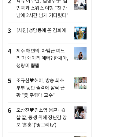
2
악뮤 이수현, '김성주子' 김
민국과 스위스 여행 "첫 만
남에 2시간 넘게 기다렸다"
3
[사진]청담동에 뜬 김희애
4
제주 해변의 '차범근 며느
리'가 왜이리 예뻐? 한채아,
청량미 뿜뿜
5
조규찬♥해이, 방송 최초
부부 동반 출격에 깜짝 근
황 "美 주립대 교수"
6
오상진♥김소영 뭉클…8
살 딸, 동생 위해 장난감 양
보 '훈훈' ('띵그리tv')