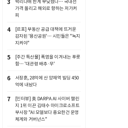
3
박리다매 한계 부딪혔나… 국내선
가격 올리고 해외로 향하는 저가커
피
4
[르포] 부동산 공급 대책에 뜨거운
감자된 '용산공원'… 시민들은 "녹지
지켜야"
5
[주간 특산물] 폭염을 이겨내는 푸릇
함… '대관령 배추·무'
6
서장훈, 28억에 산 양재역 빌딩 450
억에 내놨다
7
[인터뷰] 美 DARPA AI 사이버 챌린
지 1위 이끈 김태수 마이크로소프트
부사장 "AI 모델보다 중요한건 운영
체계와 거버넌스"