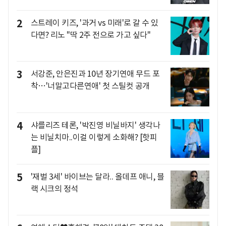
2
스트레이 키즈, '과거 vs 미래'로 갈 수 있
다면? 리노 "딱 2주 전으로 가고 싶다"
3
서강준, 안은진과 10년 장기연애 무드 포
착…'너말고다른연애' 첫 스틸컷 공개
4
샤를리즈 테론, '박진영 비닐바지' 생각나
는 비닐치마..이걸 이렇게 소화해? [핫피
플]
5
'재벌 3세' 바이브는 달라.. 올데프 애니, 블
랙 시크의 정석