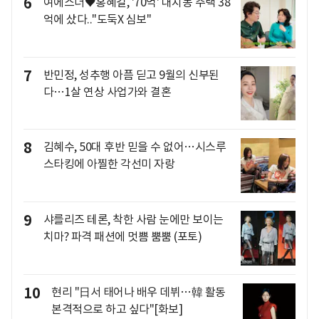
6
여에스더♥홍혜걸, '70억' 대치동 주택 38
억에 샀다.."도둑X 심보"
7
반민정, 성추행 아픔 딛고 9월의 신부된
다…1살 연상 사업가와 결혼
8
김혜수, 50대 후반 믿을 수 없어…시스루
스타킹에 아찔한 각선미 자랑
9
샤를리즈 테론, 착한 사람 눈에만 보이는
치마? 파격 패션에 멋쁨 뿜뿜 (포토)
10
현리 "日서 태어나 배우 데뷔…韓 활동
본격적으로 하고 싶다"[화보]