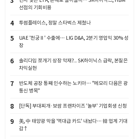
3
먼저 맺은 LTA, 손해로 돌아올까… SK하이닉스, HBM
선점의 기회비용
4
투썸플레이스, 정말 스타벅스 제쳤나
5
UAE '천궁Ⅱ' 수출에… LIG D&A, 2분기 영업익 30% 성
장
6
솔리다임 쪼개기 상장 악재?... SK하이닉스 급락, 본질은
차익실현
7
반도체 공장 통째 인수하는 노키아… "메모리 다음은 광
통신 병목"
8
[단독] 부대찌개·보쌈 프랜차이즈 '놀부' 기업회생 신청
9
美, 中 태양광 막을 '역대급 카드' 내놨다… 韓 업계 기대
감↑