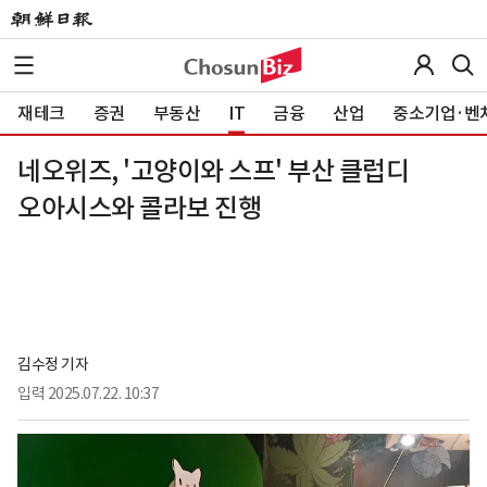
재테크
증권
부동산
IT
금융
산업
중소기업·벤
네오위즈, '고양이와 스프' 부산 클럽디
오아시스와 콜라보 진행
김수정 기자
입력
2025.07.22. 10:37