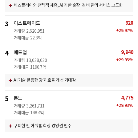
비즈플레이와 전략적 제휴, AI 기반 출장·경비 관리 서비스 고도화
928
3
이스트에이드
+
29.97
%
거래량
2,620,951
거래대금
22.3억
9,940
4
매드업
+
29.93
%
거래량
13,028,020
거래대금
1190.7억
AI 기술 활용한 광고 효율 개선 기대감
4,775
5
본느
+
29.93
%
거래량
3,261,711
거래대금
148.4억
구미현 전 아워홈 회장 경영권 인수