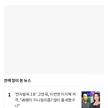
연예 많이 본 뉴스
1
'전자발찌 1호' 고영욱, 이번엔 이지혜 저
격.."49평이 미니멀리즘? 많이 출세했구
나"