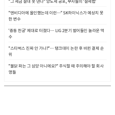
"그 세금 절대 못 낸다" 양도세 공포, 부자들의 '절세법'
"엔비디아에 올인했는데 이런…" SK하이닉스가 예상치 못
한 변수
'중동 천궁' 제대로 터졌다… LIG 2분기 벌어들인 놀라운 액
수
"스타벅스 진짜 안 가나?"… 탱크데이 논란 후 바뀐 결제 순
위
"불닭 파는 그 삼양 아니에요?" 주식할 때 주의해야 할 회사
명들