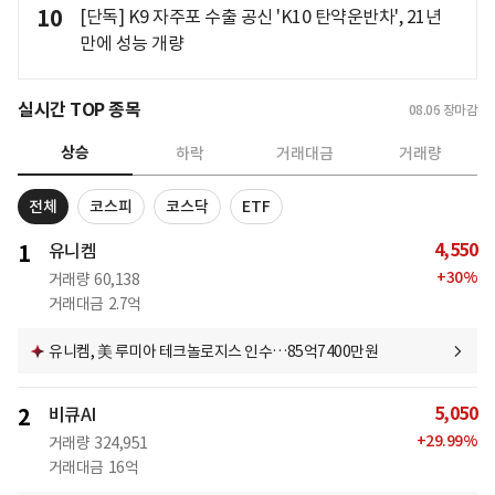
10
[단독] K9 자주포 수출 공신 'K10 탄약운반차', 21년
만에 성능 개량
실시간 TOP 종목
08.06
장마감
상승
하락
거래대금
거래량
전체
코스피
코스닥
ETF
4,550
1
유니켐
+
30
%
거래량
60,138
거래대금
2.7억
유니켐, 美 루미아 테크놀로지스 인수…85억7400만원
5,050
2
비큐AI
+
29.99
%
거래량
324,951
거래대금
16억