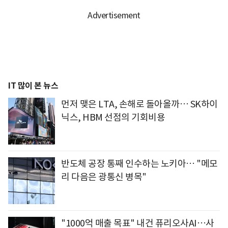
IT 많이 본 뉴스
먼저 맺은 LTA, 손해로 돌아올까… SK하이
닉스, HBM 선점의 기회비용
반도체 공장 통째 인수하는 노키아… "메모
리 다음은 광통신 병목"
"1000억 매출 목표" 내건 퓨리오사AI…사