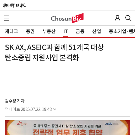
재테크
증권
부동산
IT
금융
산업
중소기업·벤
SK AX, ASEIC과 함께 51개국 대상
탄소중립 지원사업 본격화
김수정 기자
업데이트
2025.07.22. 19:48