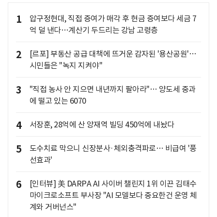
1
압구정현대, 직접 증여가 매각 후 현금 증여보다 세금 7
억 덜 낸다…계산기 두드리는 강남 고령층
2
[르포] 부동산 공급 대책에 뜨거운 감자된 '용산공원'…
시민들은 "녹지 지켜야"
3
"직접 농사 안 지으면 내년까지 팔아라"… 양도세 중과
에 떨고 있는 6070
4
서장훈, 28억에 산 양재역 빌딩 450억에 내놨다
5
도수치료 막으니 신장분사·체외충격파로… 비급여 '풍
선효과'
6
[인터뷰] 美 DARPA AI 사이버 챌린지 1위 이끈 김태수
마이크로소프트 부사장 "AI 모델보다 중요한건 운영 체
계와 거버넌스"