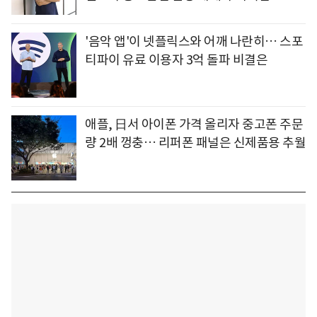
'음악 앱'이 넷플릭스와 어깨 나란히… 스포
티파이 유료 이용자 3억 돌파 비결은
애플, 日서 아이폰 가격 올리자 중고폰 주문
량 2배 껑충… 리퍼폰 패널은 신제품용 추월