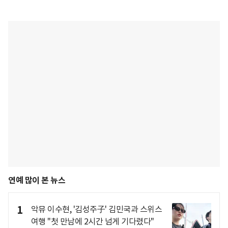
연예 많이 본 뉴스
1
악뮤 이수현, '김성주子' 김민국과 스위스
여행 "첫 만남에 2시간 넘게 기다렸다"