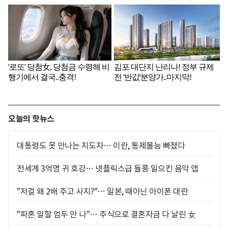
오늘의 핫뉴스
대통령도 못 만나는 지도자… 이란, 통제불능 빠졌다
전세계 3억명 귀 호강… 넷플릭스급 돌풍 일으킨 음악 앱
"저걸 왜 2배 주고 사지?"… 일본, 때아닌 아이폰 대란
"파혼 말할 엄두 안 나"… 주식으로 결혼자금 다 날린 女