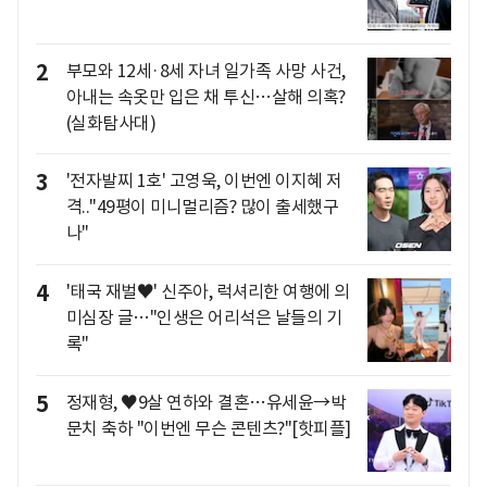
2
부모와 12세·8세 자녀 일가족 사망 사건,
아내는 속옷만 입은 채 투신…살해 의혹?
(실화탐사대)
3
'전자발찌 1호' 고영욱, 이번엔 이지혜 저
격.."49평이 미니멀리즘? 많이 출세했구
나"
4
'태국 재벌♥' 신주아, 럭셔리한 여행에 의
미심장 글…"인생은 어리석은 날들의 기
록"
5
정재형, ♥9살 연하와 결혼…유세윤→박
문치 축하 "이번엔 무슨 콘텐츠?"[핫피플]