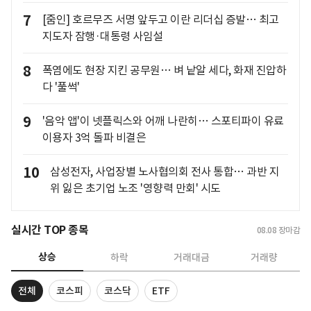
7
[줌인] 호르무즈 서명 앞두고 이란 리더십 증발… 최고
지도자 잠행·대통령 사임설
8
폭염에도 현장 지킨 공무원… 벼 낱알 세다, 화재 진압하
다 '풀썩'
9
'음악 앱'이 넷플릭스와 어깨 나란히… 스포티파이 유료
이용자 3억 돌파 비결은
10
삼성전자, 사업장별 노사협의회 전사 통합… 과반 지
위 잃은 초기업 노조 '영향력 만회' 시도
실시간 TOP 종목
08.08
장마감
상승
하락
거래대금
거래량
전체
코스피
코스닥
ETF