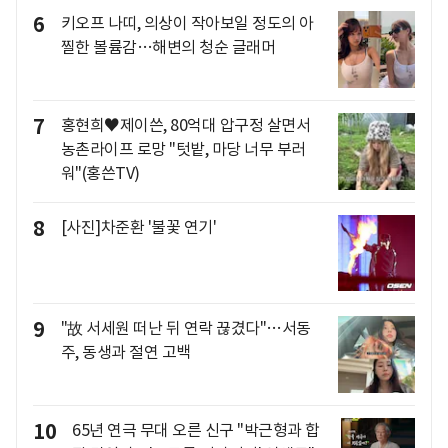
6
키오프 나띠, 의상이 작아보일 정도의 아
찔한 볼륨감…해변의 청순 글래머
7
홍현희♥제이쓴, 80억대 압구정 살면서
농촌라이프 로망 "텃밭, 마당 너무 부러
워"(홍쓴TV)
8
[사진]차준환 '불꽃 연기'
9
"故 서세원 떠난 뒤 연락 끊겼다"…서동
주, 동생과 절연 고백
10
65년 연극 무대 오른 신구 "박근형과 합