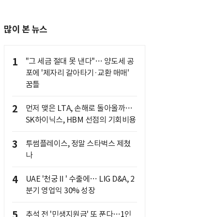
많이 본 뉴스
1
"그 세금 절대 못 낸다"… 양도세 공
포에 '제자리 갈아타기·교환 매매'
꿈틀
2
먼저 맺은 LTA, 손해로 돌아올까…
SK하이닉스, HBM 선점의 기회비용
3
투썸플레이스, 정말 스타벅스 제쳤
나
4
UAE '천궁Ⅱ' 수출에… LIG D&A, 2
분기 영업익 30% 성장
5
추석 전 '민생지원금' 또 푼다…1인