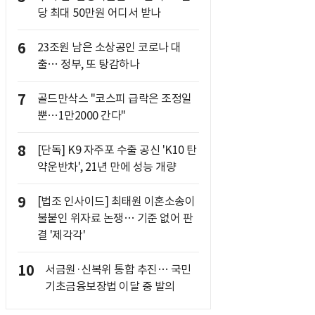
당 최대 50만원 어디서 받나
6
23조원 남은 소상공인 코로나 대
출… 정부, 또 탕감하나
7
골드만삭스 "코스피 급락은 조정일
뿐…1만2000 간다"
8
[단독] K9 자주포 수출 공신 'K10 탄
약운반차', 21년 만에 성능 개량
9
[법조 인사이드] 최태원 이혼소송이
불붙인 위자료 논쟁… 기준 없어 판
결 '제각각'
10
서금원·신복위 통합 추진… 국민
기초금융보장법 이달 중 발의