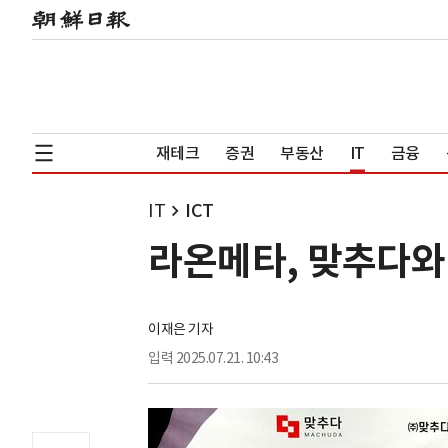
재테크
증권
부동산
IT
금융
IT
ICT
라온메타, 맞추다와 
이재은 기자
입력
2025.07.21. 10:43