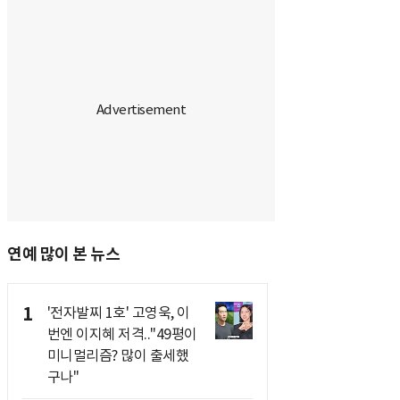
연예 많이 본 뉴스
1
'전자발찌 1호' 고영욱, 이
번엔 이지혜 저격.."49평이
미니멀리즘? 많이 출세했
구나"