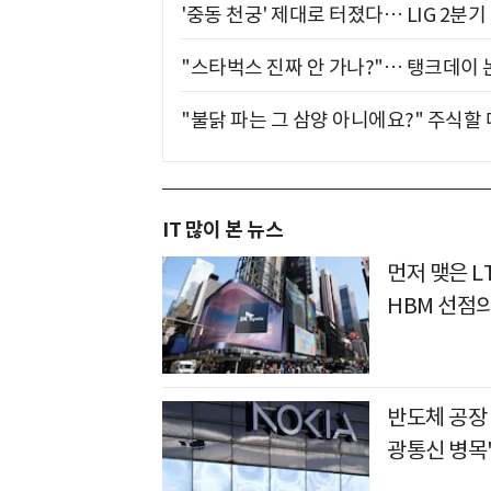
'중동 천궁' 제대로 터졌다… LIG 2분
"스타벅스 진짜 안 가나?"… 탱크데이 
"불닭 파는 그 삼양 아니에요?" 주식할
IT 많이 본 뉴스
먼저 맺은 L
HBM 선점
반도체 공장
광통신 병목