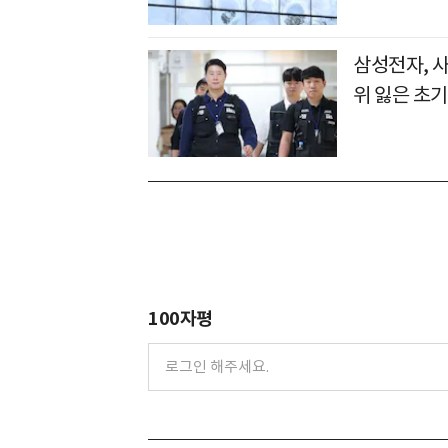
삼성전자, 
위 잃은 초기
100자평