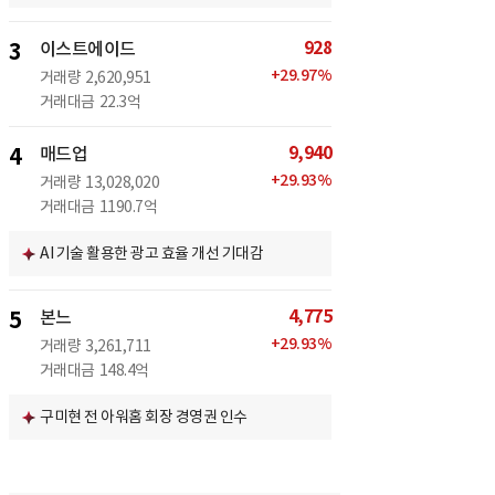
928
3
이스트에이드
+
29.97
%
거래량
2,620,951
거래대금
22.3억
9,940
4
매드업
+
29.93
%
거래량
13,028,020
거래대금
1190.7억
AI 기술 활용한 광고 효율 개선 기대감
4,775
5
본느
+
29.93
%
거래량
3,261,711
거래대금
148.4억
구미현 전 아워홈 회장 경영권 인수