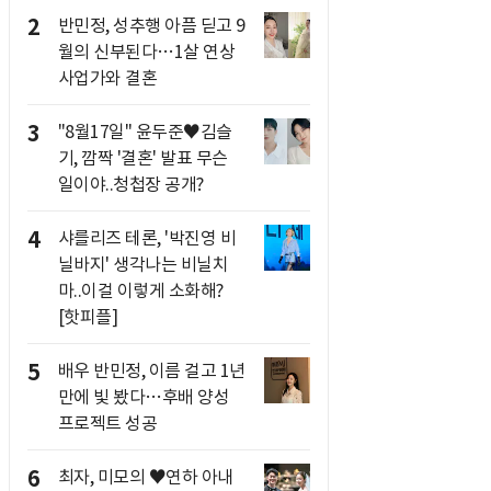
2
반민정, 성추행 아픔 딛고 9
월의 신부된다…1살 연상
사업가와 결혼
3
"8월17일" 윤두준♥김슬
기, 깜짝 '결혼' 발표 무슨
일이야..청첩장 공개?
4
샤를리즈 테론, '박진영 비
닐바지' 생각나는 비닐치
마..이걸 이렇게 소화해?
[핫피플]
5
배우 반민정, 이름 걸고 1년
만에 빛 봤다…후배 양성
프로젝트 성공
6
최자, 미모의 ♥연하 아내