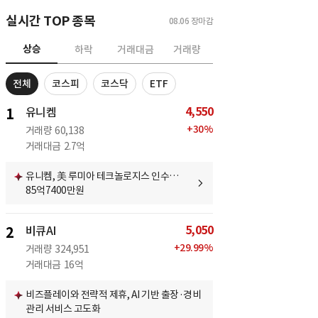
실시간 TOP 종목
08.06
장마감
상승
하락
거래대금
거래량
전체
코스피
코스닥
ETF
4,550
1
유니켐
+
30
%
거래량
60,138
거래대금
2.7억
유니켐, 美 루미아 테크놀로지스 인수…
85억7400만원
5,050
2
비큐AI
+
29.99
%
거래량
324,951
거래대금
16억
비즈플레이와 전략적 제휴, AI 기반 출장·경비
관리 서비스 고도화