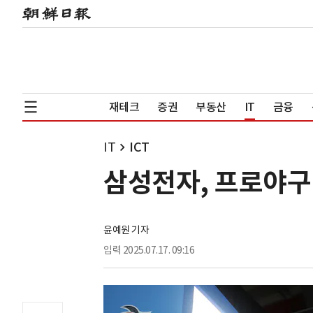
재테크
증권
부동산
IT
금융
IT
ICT
삼성전자, 프로야구 
윤예원 기자
입력
2025.07.17. 09:16