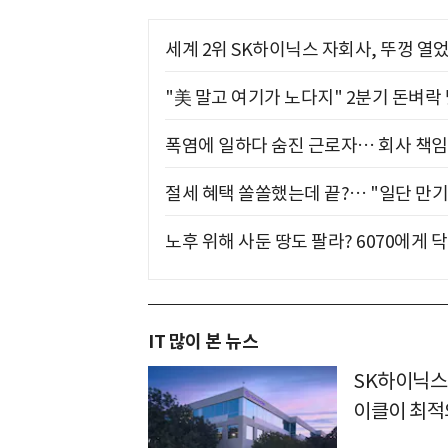
세계 2위 SK하이닉스 자회사, 뚜껑 열
"美 말고 여기가 노다지" 2분기 돈벼락
폭염에 일하다 숨진 근로자… 회사 책임
절세 혜택 쏠쏠했는데 끝?… "일단 만기
노후 위해 사둔 땅도 팔라? 6070에게 닥
IT 많이 본 뉴스
SK하이닉스
이클이 최적