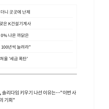
었더니 곳곳에 난제
 맞은 K건설기계사
 0% 나온 까닭은
 100년씩 늘려라"
쳐올 '세금 폭탄'
, 솔리다임 키우기 나선 이유는…"이번 사
의 기회"