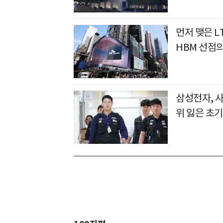
먼저 맺은 L
HBM 선점
삼성전자, 
위 잃은 초기