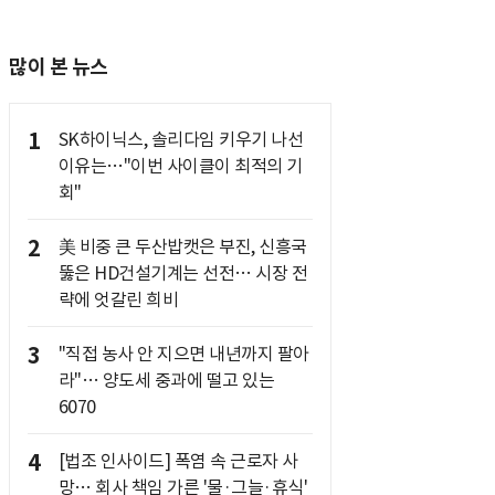
많이 본 뉴스
1
SK하이닉스, 솔리다임 키우기 나선
이유는…"이번 사이클이 최적의 기
회"
2
美 비중 큰 두산밥캣은 부진, 신흥국
뚫은 HD건설기계는 선전… 시장 전
략에 엇갈린 희비
3
"직접 농사 안 지으면 내년까지 팔아
라"… 양도세 중과에 떨고 있는
6070
4
[법조 인사이드] 폭염 속 근로자 사
망… 회사 책임 가른 '물·그늘·휴식'