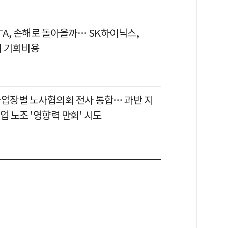
TA, 손해로 돌아올까… SK하이닉스,
의 기회비용
사업장별 노사협의회 전사 통합… 과반 지
업 노조 '영향력 만회' 시도