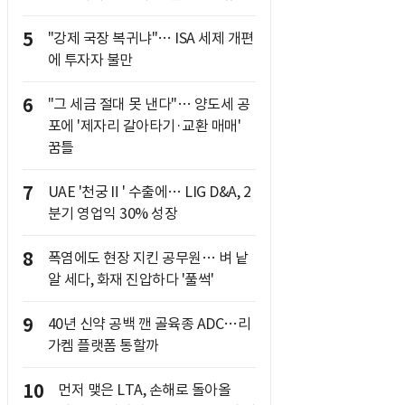
5
"강제 국장 복귀냐"… ISA 세제 개편
에 투자자 불만
6
"그 세금 절대 못 낸다"… 양도세 공
포에 '제자리 갈아타기·교환 매매'
꿈틀
7
UAE '천궁Ⅱ' 수출에… LIG D&A, 2
분기 영업익 30% 성장
8
폭염에도 현장 지킨 공무원… 벼 낱
알 세다, 화재 진압하다 '풀썩'
9
40년 신약 공백 깬 골육종 ADC…리
가켐 플랫폼 통할까
10
먼저 맺은 LTA, 손해로 돌아올