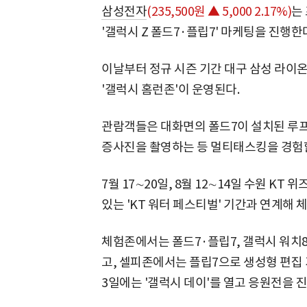
삼성전자
(235,500원 ▲ 5,000 2.17%)
는
'갤럭시 Z 폴드7·플립7' 마케팅을 진행한
이날부터 정규 시즌 기간 대구 삼성 라이
'갤럭시 홈런존'이 운영된다.
관람객들은 대화면의 폴드7이 설치된 루프
증사진을 촬영하는 등 멀티태스킹을 경험할
7월 17∼20일, 8월 12∼14일 수원 K
있는 'KT 워터 페스티벌' 기간과 연계해
체험존에서는 폴드7·플립7, 갤럭시 워치
고, 셀피존에서는 플립7으로 생성형 편집 기
3일에는 '갤럭시 데이'를 열고 응원전을 