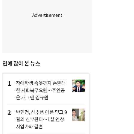
연예 많이 본 뉴스
1
장애학생 속옷까지 손빨래
한 사회복무요원…주인공
은 개그맨 김규원
2
반민정, 성추행 아픔 딛고 9
월의 신부된다…1살 연상
사업가와 결혼