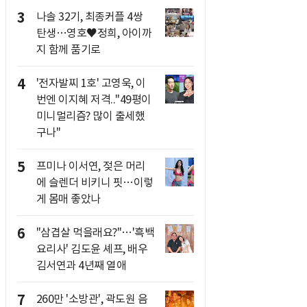
3
나솔 32기, 최종커플 4쌍
탄생…영호♥정희, 아이까
지 함께 품기로
4
'전자발찌 1호' 고영욱, 이
번엔 이지혜 저격.."49평이
미니멀리즘? 많이 출세했
구나"
5
프미나 이서연, 젖은 머리
에 슬렌더 비키니 핏…이렇
게 몸매 좋았나
6
"삼겹살 먹을래요?"…'흑백
요리사' 김도윤 셰프, 배우
김서연과 4년째 열애
7
260만 '소방관', 곽도원 음