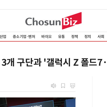
산업
중소기업·벤처
바이오
유통
정책
정치
사회
3개 구단과 '갤럭시 Z 폴드7