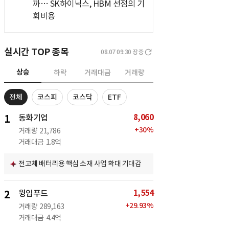
까… SK하이닉스, HBM 선점의 기
회비용
실시간 TOP 종목
08.07 09:30
장중
상승
하락
거래대금
거래량
전체
코스피
코스닥
ETF
8,060
1
동화기업
+
30
%
거래량
21,786
거래대금
1.8억
전고체 배터리용 핵심 소재 사업 확대 기대감
1,554
2
윙입푸드
+
29.93
%
거래량
289,163
거래대금
4.4억