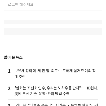
많이 본 뉴스
1
보유세 강화에 '세 낀 집' 퇴로… 토허제 실거주 예외 확
대 추진
2
"한화는 조선소 인수, 우리는 노하우를 판다"… HD현대,
美에 조선 기술·운영·관리 방법 수출
3
[인터뷰] "뇌졸중 골든타임 지키는 '뇌동맥류 치료'"…개