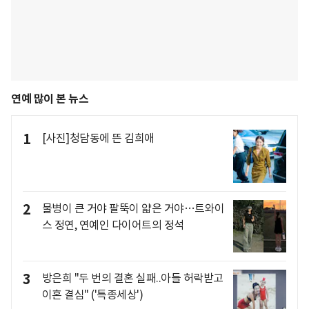
연예 많이 본 뉴스
1
[사진]청담동에 뜬 김희애
2
물병이 큰 거야 팔뚝이 얇은 거야…트와이
스 정연, 연예인 다이어트의 정석
3
방은희 "두 번의 결혼 실패..아들 허락받고
이혼 결심" ('특종세상')