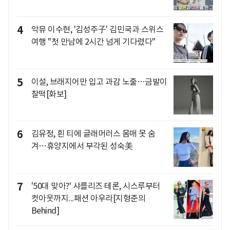
4
악뮤 이수현, '김성주子' 김민국과 스위스
여행 "첫 만남에 2시간 넘게 기다렸다"
5
이설, 브래지어만 입고 과감 노출…금발이
찰떡[화보]
6
김유정, 흰 티에 글래머러스 몸매 못 숨
겨…휴양지에서 부각된 성숙美
7
'50대 맞아?' 샤를리즈 테론, 시스루부터
컷아웃까지...패션 아우라[지형준의
Behind]