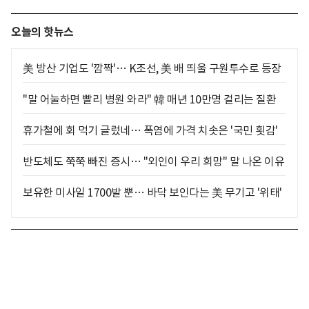
오늘의 핫뉴스
美 방산 기업도 '깜짝'… K조선, 美 배 띄울 구원투수로 등장
"말 어눌하면 빨리 병원 와라" 韓 매년 10만명 걸리는 질환
휴가철에 회 먹기 글렀네… 폭염에 가격 치솟은 '국민 횟감'
반도체도 쭉쭉 빠진 증시… "외인이 우리 희망" 말 나온 이유
보유한 미사일 1700발 뿐… 바닥 보인다는 美 무기고 '위태'