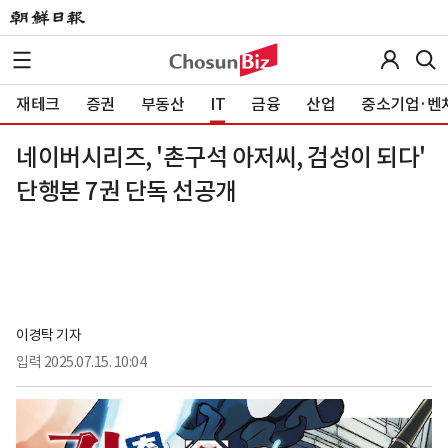
재테크
증권
부동산
IT
금융
산업
중소기업·벤
네이버시리즈, '촌구석 아저씨, 검성이 되다'
단행본 7권 단독 선공개
이경탁 기자
입력
2025.07.15. 10:04