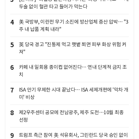
두술 없이 혈관 타고 들어가 막는다
4
美 국방부, 이란전 무기 소진에 방산업체 증산 압박… "3
주 내 납품 계획 내라"
5
英 당국 경고 "진통제 먹고 햇볕 쬐면 피부 화상 위험 커
져"
6
카페 내 일회용 종이컵 없어진다… 연내 단계적 금지 조
치
7
ISA 만기 무제한 시대 끝났다… ISA 세제개편에 '막차 개
미' 비상
8
제2우주센터 공모에 전남광주, 제주 도전…10월 최종
선정
9
트럼프 측근 참여 美 석유회사, 그린란드 당국 승인 없이