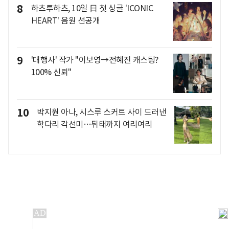
8
하츠투하츠, 10일 日 첫 싱글 'ICONIC
HEART' 음원 선공개
9
'대행사' 작가 "이보영→전혜진 캐스팅?
100% 신뢰"
10
박지원 아나, 시스루 스커트 사이 드러낸
학다리 각선미…뒤태까지 여리여리