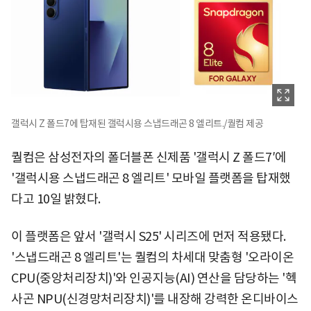
갤럭시 Z 폴드7에 탑재된 갤럭시용 스냅드래곤 8 엘리트./퀄컴 제공
퀄컴은 삼성전자의 폴더블폰 신제품 '갤럭시 Z 폴드7′에
'갤럭시용 스냅드래곤 8 엘리트' 모바일 플랫폼을 탑재했
다고 10일 밝혔다.
이 플랫폼은 앞서 '갤럭시 S25' 시리즈에 먼저 적용됐다.
'스냅드래곤 8 엘리트'는 퀄컴의 차세대 맞춤형 '오라이온
CPU(중앙처리장치)'와 인공지능(AI) 연산을 담당하는 '헥
사곤 NPU(신경망처리장치)'를 내장해 강력한 온디바이스