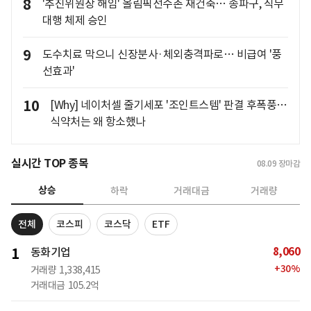
8
'추진위원장 해임' 올림픽선수촌 재건축… 송파구, 직무
대행 체제 승인
9
도수치료 막으니 신장분사·체외충격파로… 비급여 '풍
선효과'
10
[Why] 네이처셀 줄기세포 '조인트스템' 판결 후폭풍…
식약처는 왜 항소했나
실시간 TOP 종목
08.09
장마감
상승
하락
거래대금
거래량
전체
코스피
코스닥
ETF
8,060
1
동화기업
+
30
%
거래량
1,338,415
거래대금
105.2억