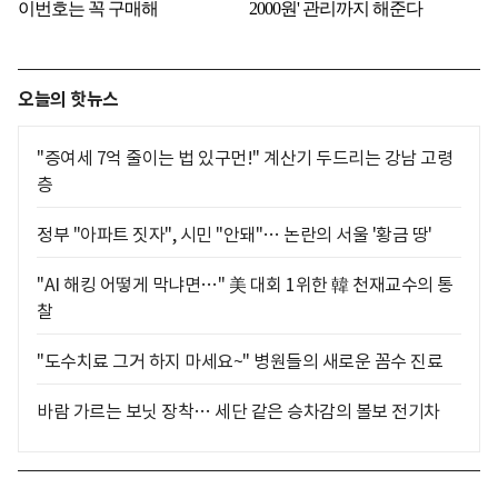
오늘의 핫뉴스
"증여세 7억 줄이는 법 있구먼!" 계산기 두드리는 강남 고령
층
정부 "아파트 짓자", 시민 "안돼"… 논란의 서울 '황금 땅'
"AI 해킹 어떻게 막냐면…" 美 대회 1위한 韓 천재교수의 통
찰
"도수치료 그거 하지 마세요~" 병원들의 새로운 꼼수 진료
바람 가르는 보닛 장착… 세단 같은 승차감의 볼보 전기차