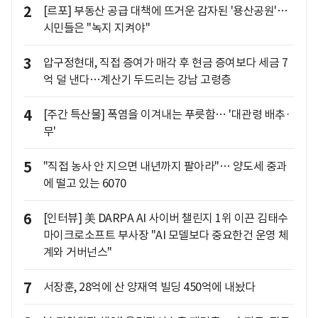
2
[르포] 부동산 공급 대책에 뜨거운 감자된 '용산공원'…
시민들은 "녹지 지켜야"
3
압구정현대, 직접 증여가 매각 후 현금 증여보다 세금 7
억 덜 낸다…계산기 두드리는 강남 고령층
4
[주간 특산물] 폭염을 이겨내는 푸릇함… '대관령 배추·
무'
5
"직접 농사 안 지으면 내년까지 팔아라"… 양도세 중과
에 떨고 있는 6070
6
[인터뷰] 美 DARPA AI 사이버 챌린지 1위 이끈 김태수
마이크로소프트 부사장 "AI 모델보다 중요한건 운영 체
계와 거버넌스"
7
서장훈, 28억에 산 양재역 빌딩 450억에 내놨다