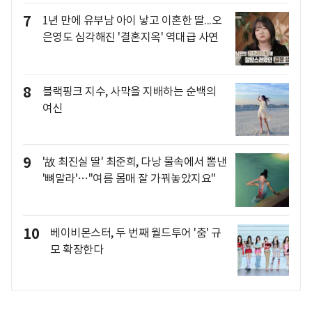
7
1년 만에 유부남 아이 낳고 이혼한 딸...오
은영도 심각해진 '결혼지옥' 역대급 사연
8
블랙핑크 지수, 사막을 지배하는 순백의
여신
9
'故 최진실 딸' 최준희, 다낭 물속에서 뽐낸
'뼈말라'…"여름 몸매 잘 가꿔놓았지요"
10
베이비몬스터, 두 번째 월드투어 '춤' 규
모 확장한다