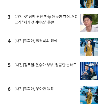
3
'17억 빚' 함께 견딘 친母 애틋한 효심..MC
그리 "제가 챙겨야죠" 뭉클
4
[사진]김희애, 청담룩의 정석
5
[사진]김무열-윤승아 부부, 달콤한 손하트
6
[사진]김희애, 우아한 등장