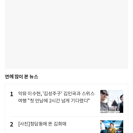
연예 많이 본 뉴스
1
악뮤 이수현, '김성주子' 김민국과 스위스
여행 "첫 만남에 2시간 넘게 기다렸다"
2
[사진]청담동에 뜬 김희애