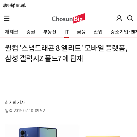
재테크
증권
부동산
IT
금융
산업
중소기업·벤
퀄컴 '스냅드래곤 8 엘리트' 모바일 플랫폼,
삼성 갤럭시Z 폴드7에 탑재
최지희 기자
입력
2025.07.10. 09:52