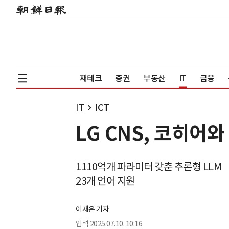
재테크
증권
부동산
IT
금융
IT
ICT
LG CNS, 코히어
1110억개 파라미터 갖춘 추론형 LLM
23개 언어 지원
이재은 기자
입력
2025.07.10. 10:16