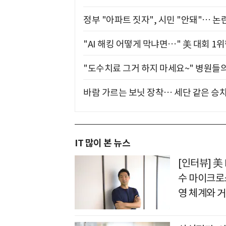
정부 "아파트 짓자", 시민 "안돼"… 논란
"AI 해킹 어떻게 막냐면…" 美 대회 1
"도수치료 그거 하지 마세요~" 병원들
바람 가르는 보닛 장착… 세단 같은 승
IT 많이 본 뉴스
[인터뷰] 美
수 마이크로
영 체계와 