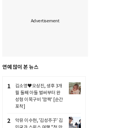
연예 많이 본 뉴스
1
김소영♥오상진, 생후 3개
월 둘째 아들 벌써부터 완
성형 이목구비 '깜짝' [순간
포착]
2
악뮤 이수현, '김성주子' 김
민국과 스위스 여행 "첫 만