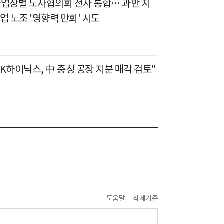
사업장별 노사협의회 전사 통합… 과반 지
업 노조 '영향력 만회' 시도
K하이닉스, 中 충칭 공장 지분 매각 검토"
도움말
삭제기준