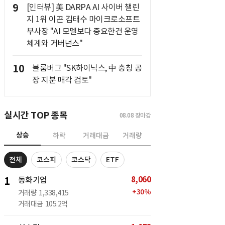
9
[인터뷰] 美 DARPA AI 사이버 챌린
지 1위 이끈 김태수 마이크로소프트
부사장 "AI 모델보다 중요한건 운영
체계와 거버넌스"
10
블룸버그 "SK하이닉스, 中 충칭 공
장 지분 매각 검토"
실시간 TOP 종목
08.08
장마감
상승
하락
거래대금
거래량
전체
코스피
코스닥
ETF
8,060
1
동화기업
+
30
%
거래량
1,338,415
거래대금
105.2억