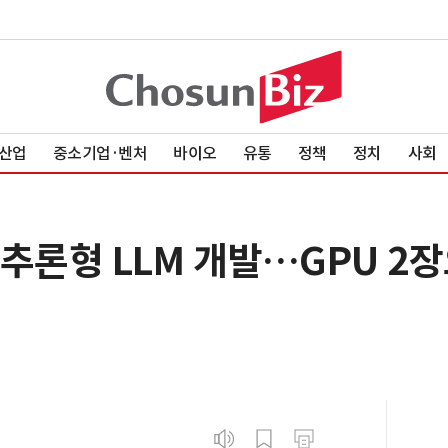
산업
중소기업·벤처
바이오
유통
정책
정치
사회
와 추론형 LLM 개발…GPU 2