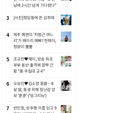
남에 2시간 넘게 기다렸다"
3
[사진]청담동에 뜬 김희애
4
제주 해변의 '차범근 며느
리'가 왜이리 예뻐? 한채아,
청량미 뿜뿜
5
조규찬♥해이, 방송 최초
부부 동반 출격에 깜짝 근
황 "美 주립대 교수"
6
오상진♥김소영 뭉클…8
살 딸, 동생 위해 장난감 양
보 '훈훈' ('띵그리tv')
7
반민정, 성추행 아픔 딛고 9