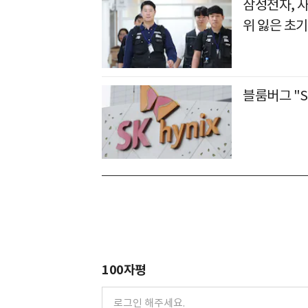
삼성전자, 
위 잃은 초기
블룸버그 "S
100자평