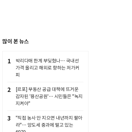
많이 본 뉴스
1
박리다매 한계 부딪혔나… 국내선
가격 올리고 해외로 향하는 저가커
피
2
[르포] 부동산 공급 대책에 뜨거운
감자된 '용산공원'… 시민들은 "녹지
지켜야"
3
"직접 농사 안 지으면 내년까지 팔아
라"… 양도세 중과에 떨고 있는