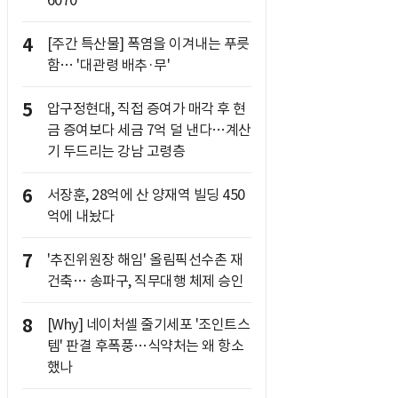
6070
4
[주간 특산물] 폭염을 이겨내는 푸릇
함… '대관령 배추·무'
5
압구정현대, 직접 증여가 매각 후 현
금 증여보다 세금 7억 덜 낸다…계산
기 두드리는 강남 고령층
6
서장훈, 28억에 산 양재역 빌딩 450
억에 내놨다
7
'추진위원장 해임' 올림픽선수촌 재
건축… 송파구, 직무대행 체제 승인
8
[Why] 네이처셀 줄기세포 '조인트스
템' 판결 후폭풍…식약처는 왜 항소
했나