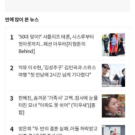
연예 많이 본 뉴스
1
'50대 맞아?' 샤를리즈 테론, 시스루부터
컷아웃까지...패션 아우라[지형준의
Behind]
2
악뮤 이수현, '김성주子' 김민국과 스위스
여행 "첫 만남에 2시간 넘게 기다렸다"
3
한혜진, 숨겨온 '가족사' 고백..점사에 눈물
터진 모녀 "아파도 못 쉬어" ('미우새')[종
합]
4
방은희 "두 번의 결혼 실패..아들 허락받고