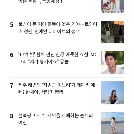
이혼 결심" ('특종세상')
5
물병이 큰 거야 팔뚝이 얇은 거야…트와이
스 정연, 연예인 다이어트의 정석
6
'17억 빚' 함께 견딘 친母 애틋한 효심..MC
그리 "제가 챙겨야죠" 뭉클
7
제주 해변의 '차범근 며느리'가 왜이리 예
뻐? 한채아, 청량미 뿜뿜
8
블랙핑크 지수, 사막을 지배하는 순백의
여신