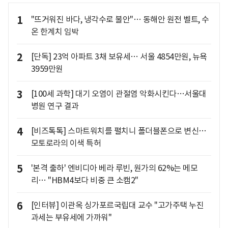
1
"뜨거워진 바다, 냉각수로 불안"… 동해안 원전 벨트, 수
온 한계치 임박
2
[단독] 23억 아파트 3채 보유세… 서울 4854만원, 뉴욕
3959만원
3
[100세 과학] 대기 오염이 관절염 악화시킨다…서울대
병원 연구 결과
4
[비즈톡톡] 스마트워치를 펼치니 폴더블폰으로 변신…
모토로라의 이색 특허
5
'본격 출하' 엔비디아 베라 루빈, 원가의 62%는 메모
리… "HBM4보다 비중 큰 소캠2"
6
[인터뷰] 이관옥 싱가포르국립대 교수 "고가주택 누진
과세는 부유세에 가까워"