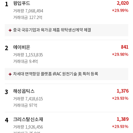
2,020
1
윙입푸드
+
29.99
%
거래량
7,068,494
거래대금
127.2억
중국 국유기업과 육가공 제품 위탁생산계약 체결
841
2
에이비온
+
29.98
%
거래량
1,153,835
거래대금
9.4억
차세대 면역항암 플랫폼 iRAC 원천기술 美 특허 등록
1,376
3
해성옵틱스
+
29.93
%
거래량
7,418,615
거래대금
97억
1,389
4
크리스탈신소재
+
29.93
%
거래량
1,926,456