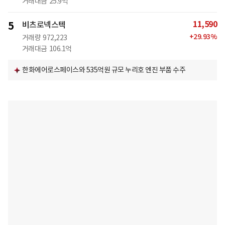
거래대금
25.9억
11,590
5
비츠로넥스텍
+
29.93
%
거래량
972,223
거래대금
106.1억
한화에어로스페이스와 535억원 규모 누리호 엔진 부품 수주