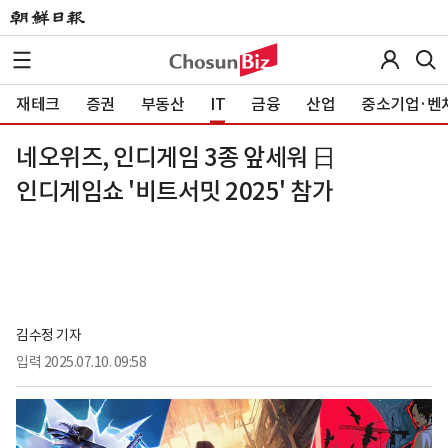
재테크
증권
부동산
IT
금융
산업
중소기업·벤
네오위즈, 인디게임 3종 앞세워 日
인디게임쇼 '비트서밋 2025' 참가
김수정 기자
입력
2025.07.10. 09:58