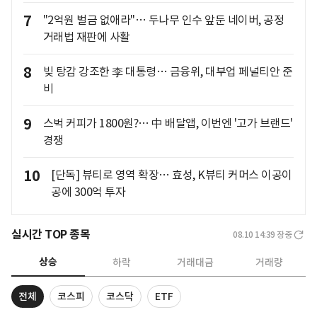
7
"2억원 벌금 없애라"… 두나무 인수 앞둔 네이버, 공정
거래법 재판에 사활
8
빚 탕감 강조한 李 대통령… 금융위, 대부업 페널티안 준
비
9
스벅 커피가 1800원?… 中 배달앱, 이번엔 '고가 브랜드'
경쟁
10
[단독] 뷰티로 영역 확장… 효성, K뷰티 커머스 이공이
공에 300억 투자
실시간 TOP 종목
08.10 14:39
장중
상승
하락
거래대금
거래량
전체
코스피
코스닥
ETF