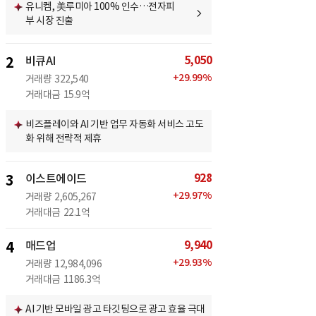
유니켐, 美루미아 100% 인수…전자피
부 시장 진출
5,050
2
비큐AI
+
29.99
%
거래량
322,540
거래대금
15.9억
비즈플레이와 AI 기반 업무 자동화 서비스 고도
화 위해 전략적 제휴
928
3
이스트에이드
+
29.97
%
거래량
2,605,267
거래대금
22.1억
9,940
4
매드업
+
29.93
%
거래량
12,984,096
거래대금
1186.3억
AI 기반 모바일 광고 타깃팅으로 광고 효율 극대