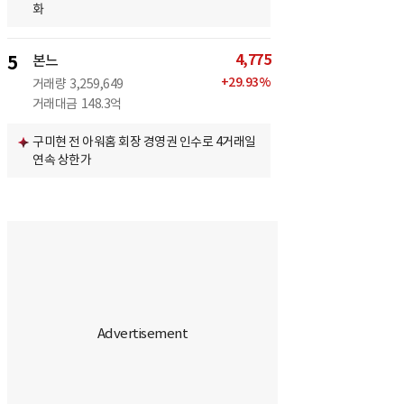
화
4,775
5
본느
+
29.93
%
거래량
3,259,649
거래대금
148.3억
구미현 전 아워홈 회장 경영권 인수로 4거래일
연속 상한가