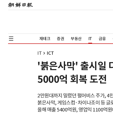
재테크
증권
부동산
IT
금융
IT
ICT
'붉은사막' 출시일
5000억 회복 도전
2만원대까지 밀렸던 펄어비스 주가, 4만
붉은사막, 게임스컴·차이나조이 등 글
올해 매출 5400억원, 영업익 1100억