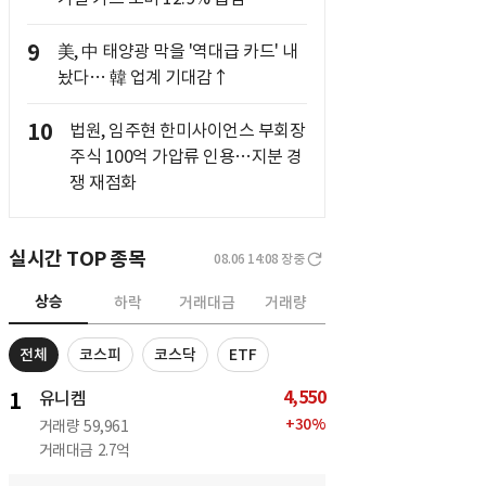
9
美, 中 태양광 막을 '역대급 카드' 내
놨다… 韓 업계 기대감↑
10
법원, 임주현 한미사이언스 부회장
주식 100억 가압류 인용…지분 경
쟁 재점화
실시간 TOP 종목
08.06 14:08
장중
상승
하락
거래대금
거래량
전체
코스피
코스닥
ETF
4,550
1
유니켐
+
30
%
거래량
59,961
거래대금
2.7억