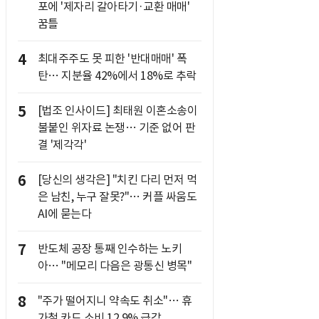
포에 '제자리 갈아타기·교환 매매'
꿈틀
4
최대주주도 못 피한 '반대매매' 폭
탄… 지분율 42%에서 18%로 추락
5
[법조 인사이드] 최태원 이혼소송이
불붙인 위자료 논쟁… 기준 없어 판
결 '제각각'
6
[당신의 생각은] "치킨 다리 먼저 먹
은 남친, 누구 잘못?"… 커플 싸움도
AI에 묻는다
7
반도체 공장 통째 인수하는 노키
아… "메모리 다음은 광통신 병목"
8
"주가 떨어지니 약속도 취소"… 휴
가철 카드 소비 12.9% 급감