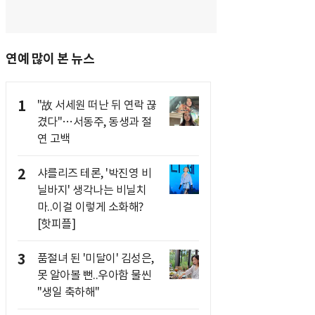
연예 많이 본 뉴스
1
"故 서세원 떠난 뒤 연락 끊
겼다"…서동주, 동생과 절
연 고백
2
샤를리즈 테론, '박진영 비
닐바지' 생각나는 비닐치
마..이걸 이렇게 소화해?
[핫피플]
3
품절녀 된 '미달이' 김성은,
못 알아볼 뻔..우아함 물씬
"생일 축하해"