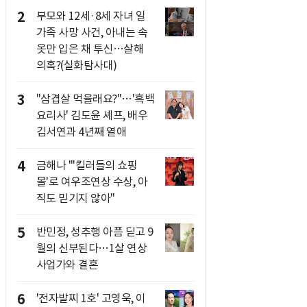
2
부모와 12세·8세 자녀 일
가족 사망 사건, 아내는 속
옷만 입은 채 투신…살해
의혹?(실화탐사대)
3
"삼겹살 먹을래요?"…'흑백
요리사' 김도윤 셰프, 배우
김서연과 4년째 열애
4
금해나 "'킬러들의 쇼핑
몰'로 여우조연상 수상, 아
직도 믿기지 않아"
5
반민정, 성추행 아픔 딛고 9
월의 신부된다…1살 연상
사업가와 결혼
6
'전자발찌 1호' 고영욱, 이