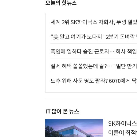
오늘의 핫뉴스
세계 2위 SK하이닉스 자회사, 뚜껑 열
"美 말고 여기가 노다지" 2분기 돈벼락
폭염에 일하다 숨진 근로자… 회사 책임
절세 혜택 쏠쏠했는데 끝?… "일단 만기
노후 위해 사둔 땅도 팔라? 6070에게 닥
IT 많이 본 뉴스
SK하이닉스
이클이 최적