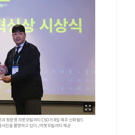
과 정문영 차봇모빌리티 CSO가 8일 제주 신화월드
기념사진을 촬영하고 있다. /차봇모빌리티 제공