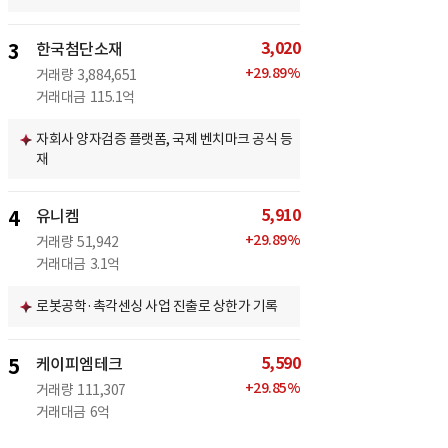
3,020
3
한국첨단소재
+
29.89
%
거래량
3,884,651
거래대금
115.1억
자회사 양자검증 플랫폼, 국제 벤치마크 공식 등
재
5,910
4
유니켐
+
29.89
%
거래량
51,942
거래대금
3.1억
로봇공학·촉각센싱 사업 진출로 상한가 기록
5,590
5
케이피엠테크
+
29.85
%
거래량
111,307
거래대금
6억