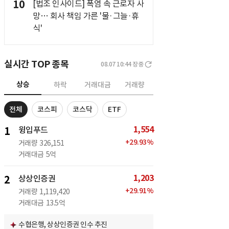
10
[법조 인사이드] 폭염 속 근로자 사
망… 회사 책임 가른 '물·그늘·휴
식'
실시간 TOP 종목
08.07 10:44
장중
상승
하락
거래대금
거래량
전체
코스피
코스닥
ETF
1,554
1
윙입푸드
+
29.93
%
거래량
326,151
거래대금
5억
1,203
2
상상인증권
+
29.91
%
거래량
1,119,420
거래대금
13.5억
수협은행, 상상인증권 인수 추진