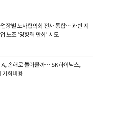
사업장별 노사협의회 전사 통합… 과반 지
업 노조 '영향력 만회' 시도
TA, 손해로 돌아올까… SK하이닉스,
의 기회비용