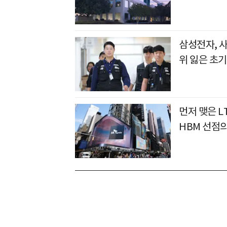
삼성전자, 
위 잃은 초기
먼저 맺은 L
HBM 선점