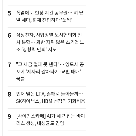
5
폭염에도 현장 지킨 공무원… 벼 낱
알 세다, 화재 진압하다 '풀썩'
6
삼성전자, 사업장별 노사협의회 전
사 통합… 과반 지위 잃은 초기업 노
조 '영향력 만회' 시도
7
"그 세금 절대 못 낸다"… 양도세 공
포에 '제자리 갈아타기·교환 매매'
꿈틀
8
먼저 맺은 LTA, 손해로 돌아올까…
SK하이닉스, HBM 선점의 기회비용
9
[사이언스카페] AI가 세균 잡는 바이
러스 생성, 내성균도 감염