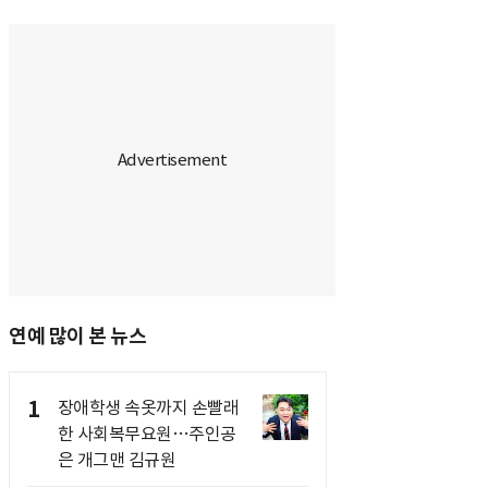
연예 많이 본 뉴스
1
장애학생 속옷까지 손빨래
한 사회복무요원…주인공
은 개그맨 김규원