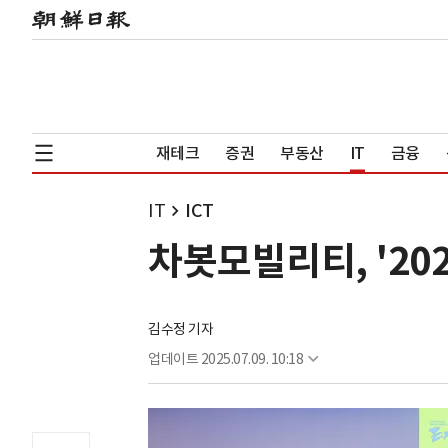
재테크
증권
부동산
IT
금융
IT
ICT
차봇모빌리티, '202
김수정 기자
업데이트
2025.07.09. 10:18