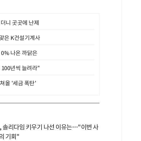
었더니 곳곳에 난제
 맞은 K건설기계사
 0% 나온 까닭은
 100년씩 늘려라"
쳐올 '세금 폭탄'
, 솔리다임 키우기 나선 이유는…"이번 사
의 기회"