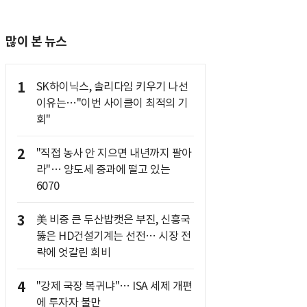
많이 본 뉴스
1
SK하이닉스, 솔리다임 키우기 나선
이유는…"이번 사이클이 최적의 기
회"
2
"직접 농사 안 지으면 내년까지 팔아
라"… 양도세 중과에 떨고 있는
6070
3
美 비중 큰 두산밥캣은 부진, 신흥국
뚫은 HD건설기계는 선전… 시장 전
략에 엇갈린 희비
4
"강제 국장 복귀냐"… ISA 세제 개편
에 투자자 불만