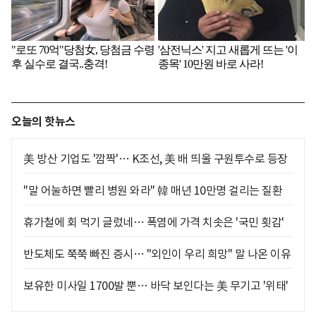
오늘의 핫뉴스
美 방산 기업도 '깜짝'… K조선, 美 배 띄울 구원투수로 등장
"말 어눌하면 빨리 병원 와라" 韓 매년 10만명 걸리는 질환
휴가철에 회 먹기 글렀네… 폭염에 가격 치솟은 '국민 횟감'
반도체도 쭉쭉 빠진 증시… "외인이 우리 희망" 말 나온 이유
보유한 미사일 1700발 뿐… 바닥 보인다는 美 무기고 '위태'