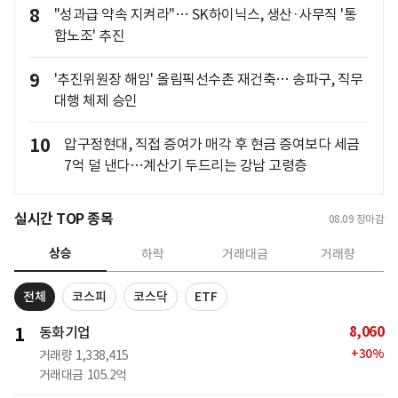
8
"성과급 약속 지켜라"… SK하이닉스, 생산·사무직 '통
합노조' 추진
9
'추진위원장 해임' 올림픽선수촌 재건축… 송파구, 직무
대행 체제 승인
10
압구정현대, 직접 증여가 매각 후 현금 증여보다 세금
7억 덜 낸다…계산기 두드리는 강남 고령층
실시간 TOP 종목
08.09
장마감
상승
하락
거래대금
거래량
전체
코스피
코스닥
ETF
8,060
1
동화기업
+
30
%
거래량
1,338,415
거래대금
105.2억