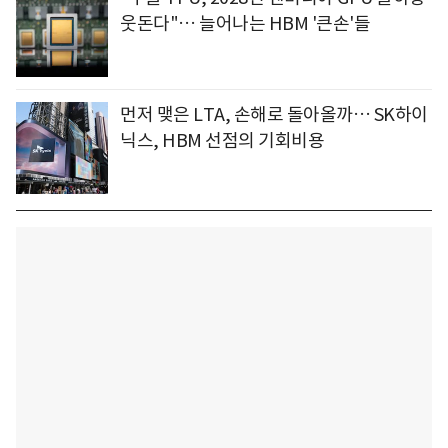
웃돈다"… 늘어나는 HBM '큰손'들
먼저 맺은 LTA, 손해로 돌아올까… SK하이
닉스, HBM 선점의 기회비용