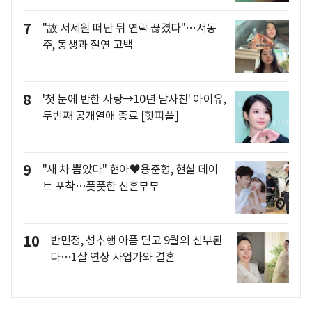
7
"故 서세원 떠난 뒤 연락 끊겼다"…서동
주, 동생과 절연 고백
8
'첫 눈에 반한 사랑→10년 남사친' 아이유,
두번째 공개열애 종료 [핫피플]
9
"새 차 뽑았다" 현아♥용준형, 현실 데이
트 포착…풋풋한 신혼부부
10
반민정, 성추행 아픔 딛고 9월의 신부된
다…1살 연상 사업가와 결혼