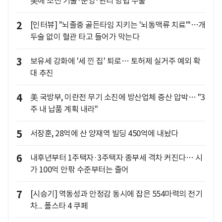
美에 조선 기술·운영·관리 방법 수출
2
[인터뷰] "뇌졸중 골든타임 지키는 '뇌동맥류 치료'"…개
두술 없이 혈관 타고 들어가 막는다
3
보유세 강화에 '세 낀 집' 퇴로… 토허제 실거주 예외 확
대 추진
4
美 국방부, 이란전 무기 소진에 방산업체 증산 압박… "3
주 내 납품 계획 내라"
5
서장훈, 28억에 산 양재역 빌딩 450억에 내놨다
6
내후년부터 1주택자·3주택자 종부세 격차 커진다… 시
가 100억 안팎 수준부터는 줄어
7
[시승기] 역동성과 안정감 동시에 잡은 554마력의 전기
차... 폴스타 4 쿠페