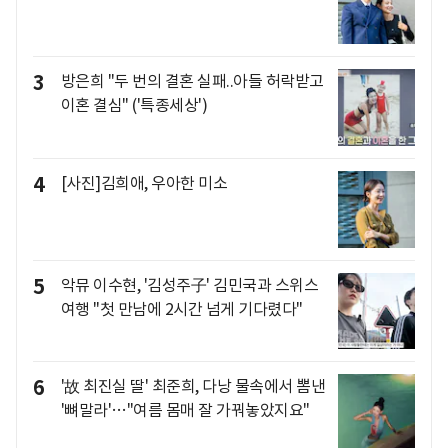
3
방은희 "두 번의 결혼 실패..아들 허락받고
이혼 결심" ('특종세상')
4
[사진]김희애, 우아한 미소
5
악뮤 이수현, '김성주子' 김민국과 스위스
여행 "첫 만남에 2시간 넘게 기다렸다"
6
'故 최진실 딸' 최준희, 다낭 물속에서 뽐낸
'뼈말라'…"여름 몸매 잘 가꿔놓았지요"