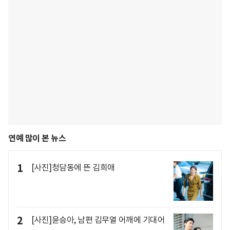
연예 많이 본 뉴스
1
[사진]청담동에 뜬 김희애
2
[사진]윤승아, 남편 김무열 어깨에 기대어