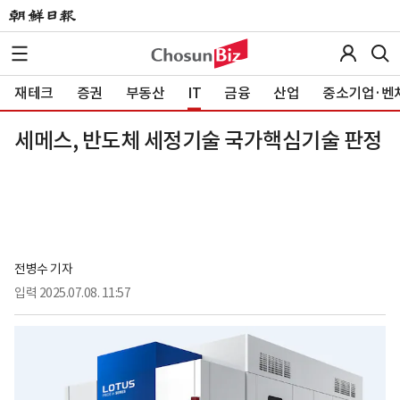
재테크
증권
부동산
IT
금융
산업
중소기업·벤
세메스, 반도체 세정기술 국가핵심기술 판정
전병수 기자
입력
2025.07.08. 11:57