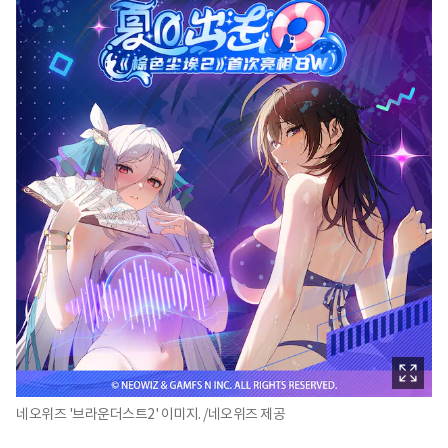
네오위즈 '브라운더스트2' 이미지. /네오위즈 제공