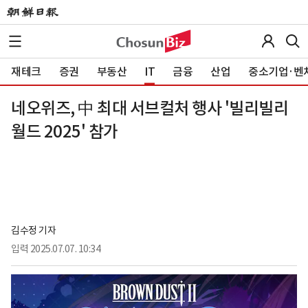
재테크
증권
부동산
IT
금융
산업
중소기업·벤
네오위즈, 中 최대 서브컬처 행사 '빌리빌리
월드 2025' 참가
김수정 기자
입력
2025.07.07. 10:34