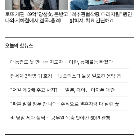
오늘의 핫뉴스
대통령도 못 만나는 지도자… 이란, 통제불능 빠졌다
전세계 3억명 귀 호강… 넷플릭스급 돌풍 일으킨 음악 앱
"저걸 왜 2배 주고 사지?"… 일본, 때아닌 아이폰 대란
"파혼 말할 엄두 안 나"… 주식으로 결혼자금 다 날린 女
벼 낱알 세다 풀썩… 공무원 목숨 앗아간 60년 관행