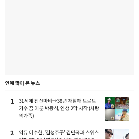
연예 많이 본 뉴스
1
31세에 전신마비→38년 재활해 트로트
가수 꿈 이룬 박광석, 인생 2막 시작 (사랑
의가족)
2
악뮤 이수현, '김성주子' 김민국과 스위스