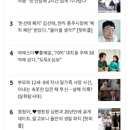
여행 "첫 만남에 2시간 넘게 기다렸다"
3
'돈선태 폐지' 김선태, 현직 충주시장에 '복
직 제안' 받았다.."돌아올 생각?" [핫피플]
4
여에스더♥홍혜걸, '70억' 대치동 주택 38
억에 샀다.."도둑X 심보"
5
부모와 12세·8세 자녀 일가족 사망 사건,
아내는 속옷만 입은 채 투신…살해 의혹?
(실화탐사대)
6
염정아, ♥병원장 남편과 20년만에 공개
데이트..알고보니 둘만의 생일 파티 [핫피
플]