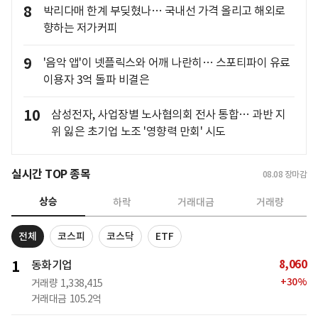
8
박리다매 한계 부딪혔나… 국내선 가격 올리고 해외로
향하는 저가커피
9
'음악 앱'이 넷플릭스와 어깨 나란히… 스포티파이 유료
이용자 3억 돌파 비결은
10
삼성전자, 사업장별 노사협의회 전사 통합… 과반 지
위 잃은 초기업 노조 '영향력 만회' 시도
실시간 TOP 종목
08.08
장마감
상승
하락
거래대금
거래량
전체
코스피
코스닥
ETF
8,060
1
동화기업
+
30
%
거래량
1,338,415
거래대금
105.2억