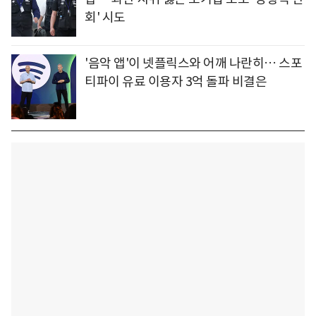
회' 시도
'음악 앱'이 넷플릭스와 어깨 나란히… 스포
티파이 유료 이용자 3억 돌파 비결은