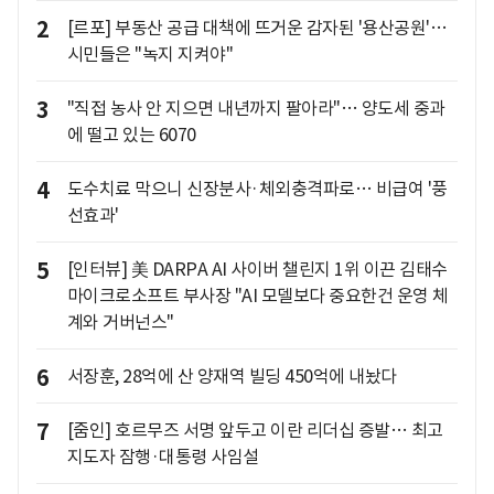
2
[르포] 부동산 공급 대책에 뜨거운 감자된 '용산공원'…
시민들은 "녹지 지켜야"
3
"직접 농사 안 지으면 내년까지 팔아라"… 양도세 중과
에 떨고 있는 6070
4
도수치료 막으니 신장분사·체외충격파로… 비급여 '풍
선효과'
5
[인터뷰] 美 DARPA AI 사이버 챌린지 1위 이끈 김태수
마이크로소프트 부사장 "AI 모델보다 중요한건 운영 체
계와 거버넌스"
6
서장훈, 28억에 산 양재역 빌딩 450억에 내놨다
7
[줌인] 호르무즈 서명 앞두고 이란 리더십 증발… 최고
지도자 잠행·대통령 사임설