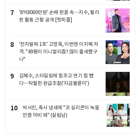
7
'8억8000만원' 손배 판결 속…지수, 필리
핀 활동 근황 공개 [핫피플]
8
'전자발찌 1호' 고영욱, 이번엔 이지혜 저
격.."49평이 미니멀리즘? 많이 출세했구
나"
9
김혜수, 스타일링에 힘주고 연기 힘 뺐
다…탁월한 완급조절('지금불륜이')
10
박서진, 축사 냄새에 "코 실리콘이 녹을
만큼 마비 돼" (살림남)