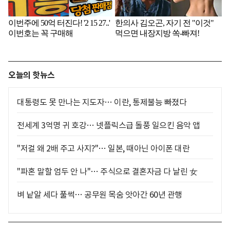
오늘의 핫뉴스
대통령도 못 만나는 지도자… 이란, 통제불능 빠졌다
전세계 3억명 귀 호강… 넷플릭스급 돌풍 일으킨 음악 앱
"저걸 왜 2배 주고 사지?"… 일본, 때아닌 아이폰 대란
"파혼 말할 엄두 안 나"… 주식으로 결혼자금 다 날린 女
벼 낱알 세다 풀썩… 공무원 목숨 앗아간 60년 관행