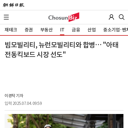
재테크
증권
부동산
IT
금융
산업
중소기업·벤
빔모빌리티, 뉴런모빌리티와 합병… "아태
전동킥보드 시장 선도"
이경탁 기자
입력
2025.07.04. 09:59