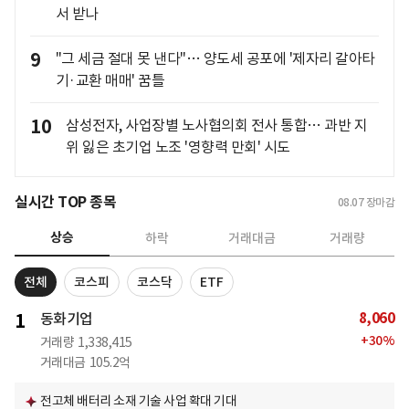
서 받나
9
"그 세금 절대 못 낸다"… 양도세 공포에 '제자리 갈아타
기·교환 매매' 꿈틀
10
삼성전자, 사업장별 노사협의회 전사 통합… 과반 지
위 잃은 초기업 노조 '영향력 만회' 시도
실시간 TOP 종목
08.07
장마감
상승
하락
거래대금
거래량
전체
코스피
코스닥
ETF
8,060
1
동화기업
+
30
%
거래량
1,338,415
거래대금
105.2억
전고체 배터리 소재 기술 사업 확대 기대