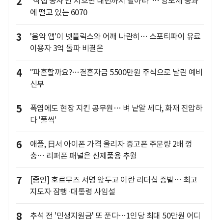
2
"직접 농사 안 지으면 내년까지 팔아라"… 양도세 중과
에 떨고 있는 6070
3
'음악 앱'이 넷플릭스와 어깨 나란히… 스포티파이 유료
이용자 3억 돌파 비결은
4
"파혼할까요?…결혼자금 5500만원 주식으로 날린 예비
신부
5
폭염에도 현장 지킨 공무원… 벼 낱알 세다, 화재 진압하
다 '풀썩'
6
애플, 日서 아이폰 가격 올리자 중고폰 주문량 2배 껑
충… 리퍼폰 패널은 신제품용 추월
7
[줌인] 호르무즈 서명 앞두고 이란 리더십 증발… 최고
지도자 잠행·대통령 사임설
8
추석 전 '민생지원금' 또 푼다…1인당 최대 50만원 어디