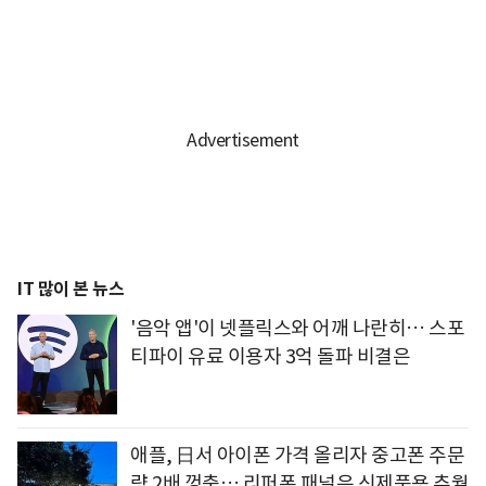
IT 많이 본 뉴스
'음악 앱'이 넷플릭스와 어깨 나란히… 스포
티파이 유료 이용자 3억 돌파 비결은
애플, 日서 아이폰 가격 올리자 중고폰 주문
량 2배 껑충… 리퍼폰 패널은 신제품용 추월