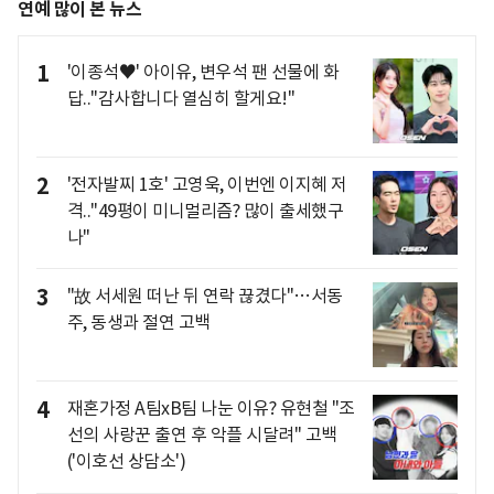
연예 많이 본 뉴스
1
'이종석♥' 아이유, 변우석 팬 선물에 화
답.."감사합니다 열심히 할게요!"
2
'전자발찌 1호' 고영욱, 이번엔 이지혜 저
격.."49평이 미니멀리즘? 많이 출세했구
나"
3
"故 서세원 떠난 뒤 연락 끊겼다"…서동
주, 동생과 절연 고백
4
재혼가정 A팀xB팀 나눈 이유? 유현철 "조
선의 사랑꾼 출연 후 악플 시달려" 고백
('이호선 상담소')