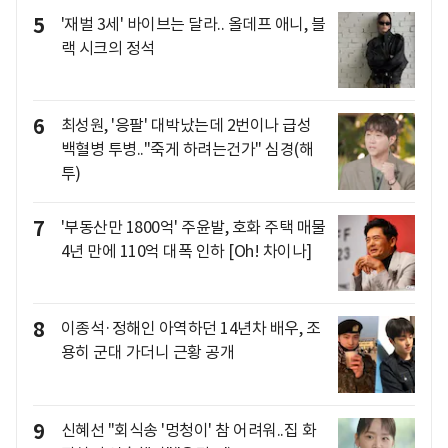
5
'재벌 3세' 바이브는 달라.. 올데프 애니, 블
랙 시크의 정석
6
최성원, '응팔' 대박났는데 2번이나 급성
백혈병 투병.."죽게 하려는건가" 심경(해
투)
7
'부동산만 1800억' 주윤발, 호화 주택 매물
4년 만에 110억 대폭 인하 [Oh! 차이나]
8
이종석·정해인 아역하던 14년차 배우, 조
용히 군대 가더니 근황 공개
9
신혜선 "회식송 '멍청이' 참 어려워..집 화