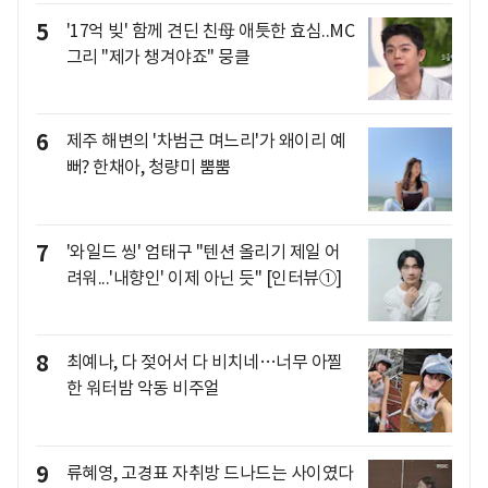
5
'17억 빚' 함께 견딘 친母 애틋한 효심..MC
그리 "제가 챙겨야죠" 뭉클
6
제주 해변의 '차범근 며느리'가 왜이리 예
뻐? 한채아, 청량미 뿜뿜
7
'와일드 씽' 엄태구 "텐션 올리기 제일 어
려워...'내향인' 이제 아닌 듯" [인터뷰①]
8
최예나, 다 젖어서 다 비치네…너무 아찔
한 워터밤 악동 비주얼
9
류혜영, 고경표 자취방 드나드는 사이였다