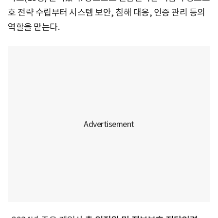
호 전략 수립부터 시스템 보안, 침해 대응, 인증 관리 등의
역할을 맡는다.