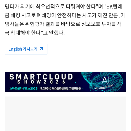
명타가 되기에 최우선적으로 다뤄져야 한다"며 "SK텔레
콤 해킹 사고로 폐쇄망이 안전하다는 사고가 깨진 만큼, 게
임사들은 위험평가 결과를 바탕으로 정보보호 투자를 적
극 확대해야 한다"고 말했다.
English 기사보기