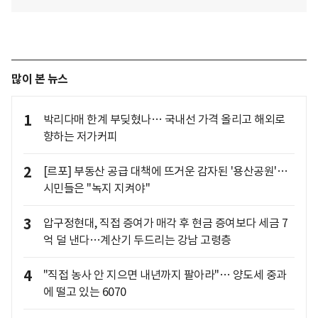
많이 본 뉴스
1
박리다매 한계 부딪혔나… 국내선 가격 올리고 해외로
향하는 저가커피
2
[르포] 부동산 공급 대책에 뜨거운 감자된 '용산공원'…
시민들은 "녹지 지켜야"
3
압구정현대, 직접 증여가 매각 후 현금 증여보다 세금 7
억 덜 낸다…계산기 두드리는 강남 고령층
4
"직접 농사 안 지으면 내년까지 팔아라"… 양도세 중과
에 떨고 있는 6070