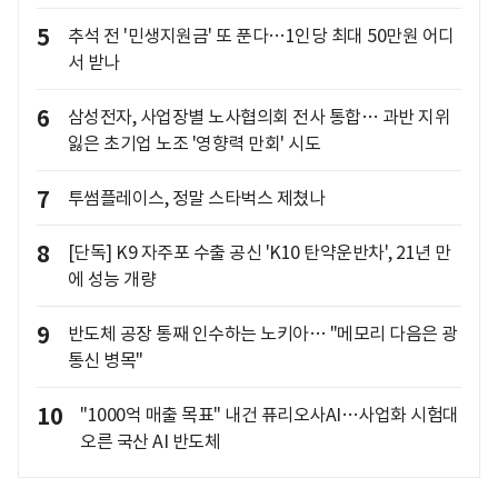
5
추석 전 '민생지원금' 또 푼다…1인당 최대 50만원 어디
서 받나
6
삼성전자, 사업장별 노사협의회 전사 통합… 과반 지위
잃은 초기업 노조 '영향력 만회' 시도
7
투썸플레이스, 정말 스타벅스 제쳤나
8
[단독] K9 자주포 수출 공신 'K10 탄약운반차', 21년 만
에 성능 개량
9
반도체 공장 통째 인수하는 노키아… "메모리 다음은 광
통신 병목"
10
"1000억 매출 목표" 내건 퓨리오사AI…사업화 시험대
오른 국산 AI 반도체