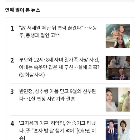
연예 많이 본 뉴스
1
"故 서세원 떠난 뒤 연락 끊겼다"…서동
주, 동생과 절연 고백
2
부모와 12세·8세 자녀 일가족 사망 사건,
아내는 속옷만 입은 채 투신…살해 의혹?
(실화탐사대)
3
반민정, 성추행 아픔 딛고 9월의 신부된
다…1살 연상 사업가와 결혼
4
'고지용과 이혼' 허양임, 안 숨기고 티냈
다..子 "혼자 밥 잘 챙겨 먹어"[Oh!쎈 이
슈]