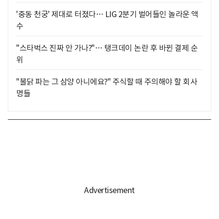
'중동 천궁' 제대로 터졌다… LIG 2분기 벌어들인 놀라운 액
수
"스타벅스 진짜 안 가나?"… 탱크데이 논란 후 바뀐 결제 순
위
"불닭 파는 그 삼양 아니에요?" 주식할 때 주의해야 할 회사
명들