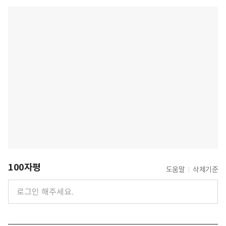
100자평
도움말
삭제기준