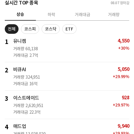
실시간 TOP 종목
08.07
장마감
상승
하락
거래대금
거래량
전체
코스피
코스닥
ETF
4,550
1
유니켐
+
30
%
거래량
60,138
거래대금
2.7억
5,050
2
비큐AI
+
29.99
%
거래량
324,951
거래대금
16억
928
3
이스트에이드
+
29.97
%
거래량
2,620,951
거래대금
22.3억
9,940
4
매드업
+
29.93
%