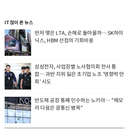
IT 많이 본 뉴스
먼저 맺은 LTA, 손해로 돌아올까… SK하이
닉스, HBM 선점의 기회비용
삼성전자, 사업장별 노사협의회 전사 통
합… 과반 지위 잃은 초기업 노조 '영향력 만
회' 시도
반도체 공장 통째 인수하는 노키아… "메모
리 다음은 광통신 병목"