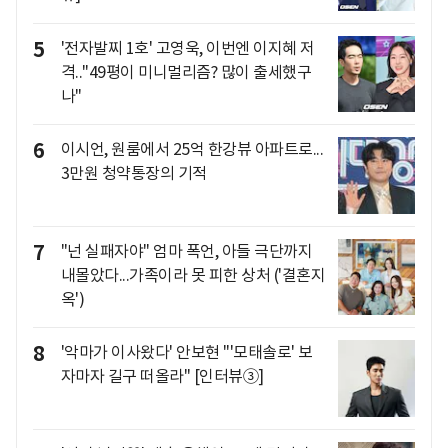
5
'전자발찌 1호' 고영욱, 이번엔 이지혜 저
격.."49평이 미니멀리즘? 많이 출세했구
나"
6
이시언, 원룸에서 25억 한강뷰 아파트로...
3만원 청약통장의 기적
7
"넌 실패자야" 엄마 폭언, 아들 극단까지
내몰았다...가족이라 못 피한 상처 ('결혼지
옥')
8
'악마가 이사왔다' 안보현 "'모태솔로' 보
자마자 길구 떠올라" [인터뷰③]