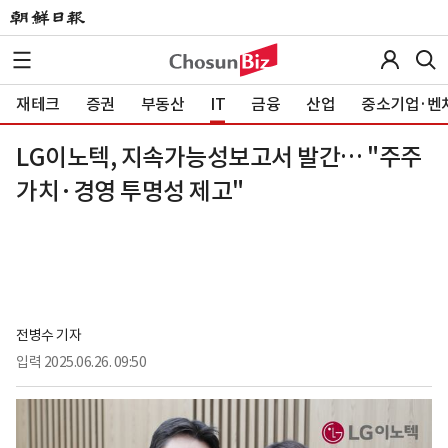
재테크
증권
부동산
IT
금융
산업
중소기업·벤
LG이노텍, 지속가능성보고서 발간… "주주
가치·경영 투명성 제고"
전병수 기자
입력
2025.06.26. 09:50