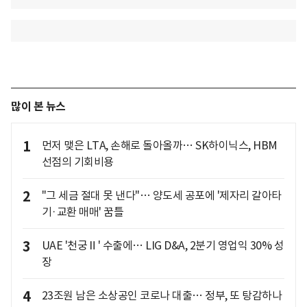
많이 본 뉴스
1
먼저 맺은 LTA, 손해로 돌아올까… SK하이닉스, HBM
선점의 기회비용
2
"그 세금 절대 못 낸다"… 양도세 공포에 '제자리 갈아타
기·교환 매매' 꿈틀
3
UAE '천궁Ⅱ' 수출에… LIG D&A, 2분기 영업익 30% 성
장
4
23조원 남은 소상공인 코로나 대출… 정부, 또 탕감하나