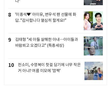
나"
8
'이종석♥' 아이유, 변우석 팬 선물에 화
답.."감사합니다 열심히 할게요!"
9
김태형 "세 아들 살해한 아내…아이들과
바람쐬고 오겠다고" (특종세상)
10
전소미, 수영복이 핫걸 담기에 너무 작은
거 아냐? 여름 미모에 '깜짝'