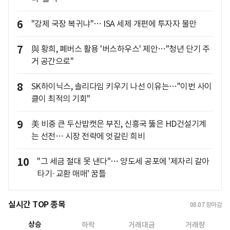
6
"강제 국장 복귀냐"… ISA 세제 개편에 투자자 불만
7
與 황희, 폐버스 활용 '버스하우스' 제안…"청년 단기 주
거 공간으로"
8
SK하이닉스, 솔리다임 키우기 나선 이유는…"이번 사이
클이 최적의 기회"
9
美 비중 큰 두산밥캣은 부진, 신흥국 뚫은 HD건설기계
는 선전… 시장 전략에 엇갈린 희비
10
"그 세금 절대 못 낸다"… 양도세 공포에 '제자리 갈아
타기·교환 매매' 꿈틀
실시간 TOP 종목
08.07
장마감
상승
하락
거래대금
거래량