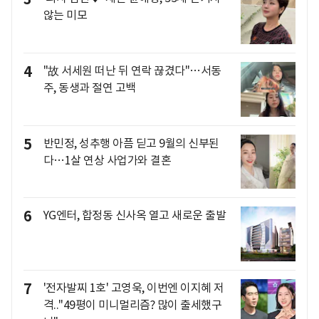
않는 미모
4
"故 서세원 떠난 뒤 연락 끊겼다"…서동
주, 동생과 절연 고백
5
반민정, 성추행 아픔 딛고 9월의 신부된
다…1살 연상 사업가와 결혼
6
YG엔터, 합정동 신사옥 열고 새로운 출발
7
'전자발찌 1호' 고영욱, 이번엔 이지혜 저
격.."49평이 미니멀리즘? 많이 출세했구