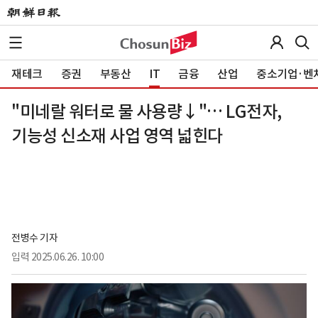
재테크
증권
부동산
IT
금융
산업
중소기업·벤
"미네랄 워터로 물 사용량↓"… LG전자,
기능성 신소재 사업 영역 넓힌다
전병수 기자
입력
2025.06.26. 10:00