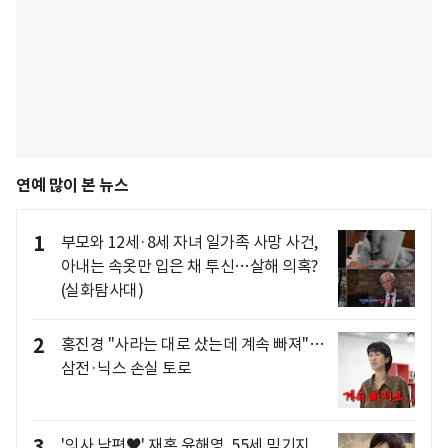
연예 많이 본 뉴스
1
부모와 12세·8세 자녀 일가족 사망 사건,
아내는 속옷만 입은 채 투신…살해 의혹?
(실화탐사대)
2
홍진경 "사라는 대로 샀는데 계속 빠져"…
삼전·닉스 손실 토로
3
'의사 남편♥' 재혼 윤해영, 55세 믿기지