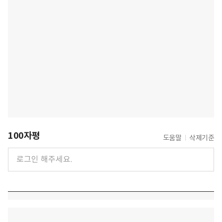
100자평
도움말
삭제기준