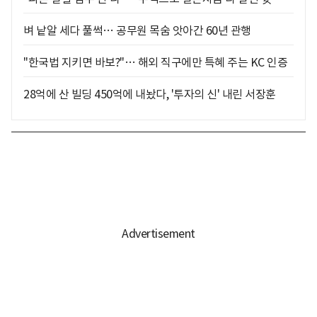
벼 낱알 세다 풀썩… 공무원 목숨 앗아간 60년 관행
"한국법 지키면 바보?"… 해외 직구에만 특혜 주는 KC 인증
28억에 산 빌딩 450억에 내놨다, '투자의 신' 내린 서장훈