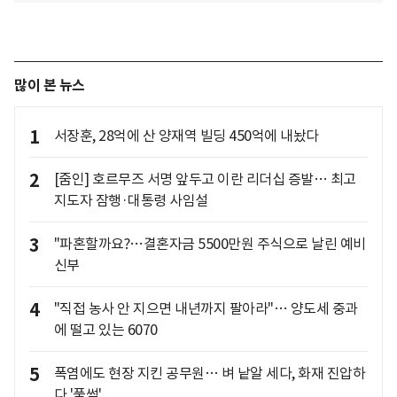
많이 본 뉴스
1
서장훈, 28억에 산 양재역 빌딩 450억에 내놨다
2
[줌인] 호르무즈 서명 앞두고 이란 리더십 증발… 최고
지도자 잠행·대통령 사임설
3
"파혼할까요?…결혼자금 5500만원 주식으로 날린 예비
신부
4
"직접 농사 안 지으면 내년까지 팔아라"… 양도세 중과
에 떨고 있는 6070
5
폭염에도 현장 지킨 공무원… 벼 낱알 세다, 화재 진압하
다 '풀썩'