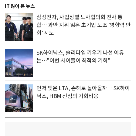
IT 많이 본 뉴스
삼성전자, 사업장별 노사협의회 전사 통
합… 과반 지위 잃은 초기업 노조 '영향력 만
회' 시도
SK하이닉스, 솔리다임 키우기 나선 이유
는…"이번 사이클이 최적의 기회"
먼저 맺은 LTA, 손해로 돌아올까… SK하이
닉스, HBM 선점의 기회비용