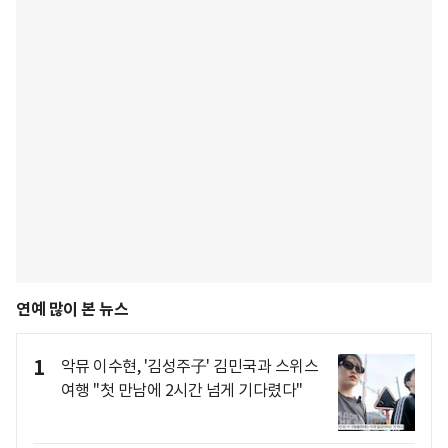
연예 많이 본 뉴스
1
악뮤 이수현, '김성주子' 김민국과 스위스
여행 "첫 만남에 2시간 넘게 기다렸다"