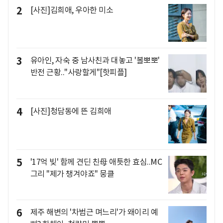
2
[사진]김희애, 우아한 미소
3
유아인, 자숙 중 남사친과 대놓고 '볼뽀뽀'
반전 근황.."사랑할게"[핫피플]
4
[사진]청담동에 뜬 김희애
5
'17억 빚' 함께 견딘 친母 애틋한 효심..MC
그리 "제가 챙겨야죠" 뭉클
6
제주 해변의 '차범근 며느리'가 왜이리 예