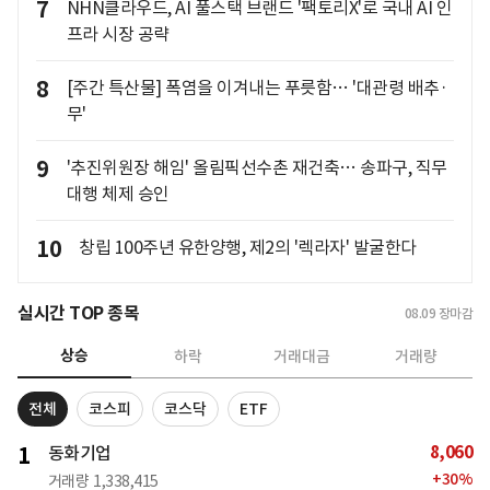
7
NHN클라우드, AI 풀스택 브랜드 '팩토리X'로 국내 AI 인
프라 시장 공략
8
[주간 특산물] 폭염을 이겨내는 푸릇함… '대관령 배추·
무'
9
'추진위원장 해임' 올림픽선수촌 재건축… 송파구, 직무
대행 체제 승인
10
창립 100주년 유한양행, 제2의 '렉라자' 발굴한다
실시간 TOP 종목
08.09
장마감
상승
하락
거래대금
거래량
전체
코스피
코스닥
ETF
8,060
1
동화기업
+
30
%
거래량
1,338,415