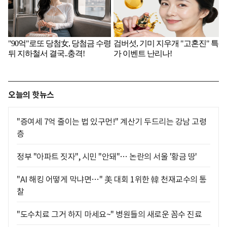
오늘의 핫뉴스
"증여세 7억 줄이는 법 있구먼!" 계산기 두드리는 강남 고령
층
정부 "아파트 짓자", 시민 "안돼"… 논란의 서울 '황금 땅'
"AI 해킹 어떻게 막냐면…" 美 대회 1위한 韓 천재교수의 통
찰
"도수치료 그거 하지 마세요~" 병원들의 새로운 꼼수 진료