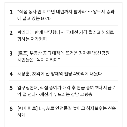
1
"직접 농사 안 지으면 내년까지 팔아라"… 양도세 중과
에 떨고 있는 6070
2
박리다매 한계 부딪혔나… 국내선 가격 올리고 해외로
향하는 저가커피
3
[르포] 부동산 공급 대책에 뜨거운 감자된 '용산공원'…
시민들은 "녹지 지켜야"
4
서장훈, 28억에 산 양재역 빌딩 450억에 내놨다
5
압구정현대, 직접 증여가 매각 후 현금 증여보다 세금 7
억 덜 낸다…계산기 두드리는 강남 고령층
6
[AI 아파트] LH, AI로 안전품질 높이고 하자보수는 신속
하게