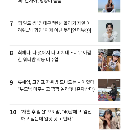
뻐? 한채아, 청량미 뿜뿜
7
'와일드 씽' 엄태구 "텐션 올리기 제일 어
려워...'내향인' 이제 아닌 듯" [인터뷰①]
8
최예나, 다 젖어서 다 비치네…너무 아찔
한 워터밤 악동 비주얼
9
류혜영, 고경표 자취방 드나드는 사이였다
"부모님 마주치고 깜짝 놀라"(나혼자산다)
10
'재혼 후 임신' 오또맘, "40살에 또 임신
하고 싶은데 입덧 탓 고민돼"