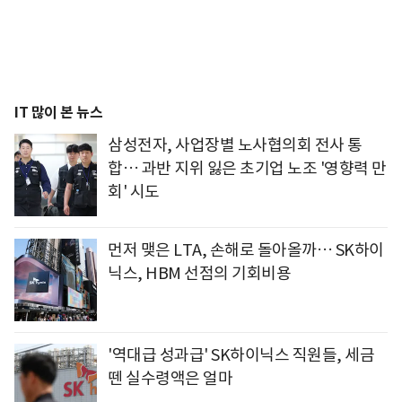
IT 많이 본 뉴스
삼성전자, 사업장별 노사협의회 전사 통
합… 과반 지위 잃은 초기업 노조 '영향력 만
회' 시도
먼저 맺은 LTA, 손해로 돌아올까… SK하이
닉스, HBM 선점의 기회비용
'역대급 성과급' SK하이닉스 직원들, 세금
뗀 실수령액은 얼마