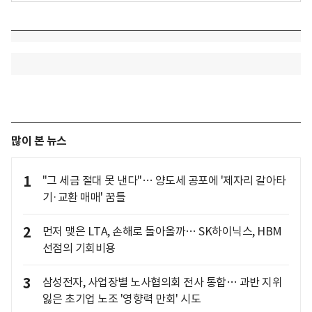
많이 본 뉴스
1
"그 세금 절대 못 낸다"… 양도세 공포에 '제자리 갈아타
기·교환 매매' 꿈틀
2
먼저 맺은 LTA, 손해로 돌아올까… SK하이닉스, HBM
선점의 기회비용
3
삼성전자, 사업장별 노사협의회 전사 통합… 과반 지위
잃은 초기업 노조 '영향력 만회' 시도