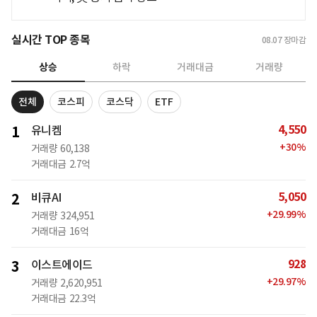
실시간 TOP 종목
08.07
장마감
상승
하락
거래대금
거래량
전체
코스피
코스닥
ETF
4,550
1
유니켐
+
30
%
거래량
60,138
거래대금
2.7억
5,050
2
비큐AI
+
29.99
%
거래량
324,951
거래대금
16억
928
3
이스트에이드
+
29.97
%
거래량
2,620,951
거래대금
22.3억