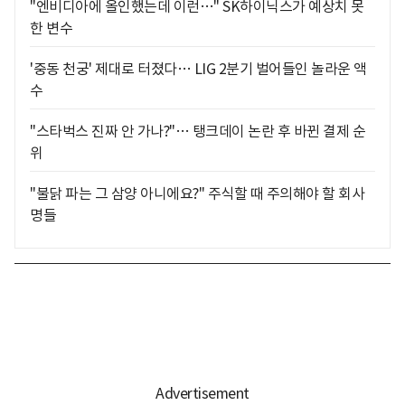
"엔비디아에 올인했는데 이런…" SK하이닉스가 예상치 못
한 변수
'중동 천궁' 제대로 터졌다… LIG 2분기 벌어들인 놀라운 액
수
"스타벅스 진짜 안 가나?"… 탱크데이 논란 후 바뀐 결제 순
위
"불닭 파는 그 삼양 아니에요?" 주식할 때 주의해야 할 회사
명들