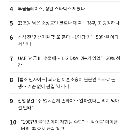
4
투썸플레이스, 정말 스타벅스 제쳤나
5
23조원 남은 소상공인 코로나 대출… 정부, 또 탕감하나
6
추석 전 '민생지원금' 또 푼다…1인당 최대 50만원 어디
서 받나
7
UAE '천궁Ⅱ' 수출에… LIG D&A, 2분기 영업익 30% 성
장
8
[법조 인사이드] 최태원 이혼소송이 불붙인 위자료 논
쟁… 기준 없어 판결 '제각각'
9
산업장관 "주 52시간제 손봐야… 일하겠다는 의지 막아
선 안돼"
10
"1987년 블랙먼데이 재현될 수도"… '빅쇼트' 마이클
버리, 美 증시 급락 경고