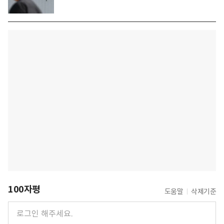
100자평
도움말
삭제기준