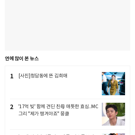
연예 많이 본 뉴스
1
[사진]청담동에 뜬 김희애
2
'17억 빚' 함께 견딘 친母 애틋한 효심..MC
그리 "제가 챙겨야죠" 뭉클