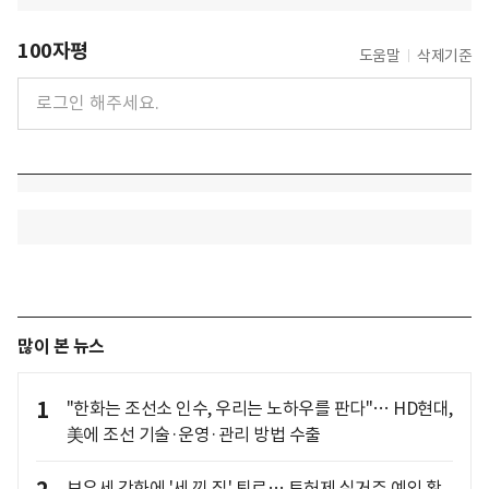
100자평
도움말
삭제기준
많이 본 뉴스
1
"한화는 조선소 인수, 우리는 노하우를 판다"… HD현대,
美에 조선 기술·운영·관리 방법 수출
보유세 강화에 '세 낀 집' 퇴로… 토허제 실거주 예외 확