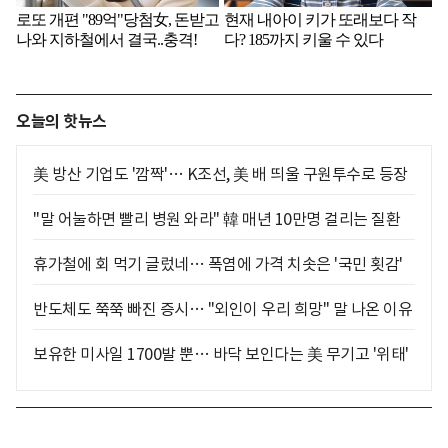
오늘의 핫뉴스
美 방산 기업도 '깜짝'… K조선, 美 배 띄울 구원투수로 등장
"말 어눌하면 빨리 병원 와라" 韓 매년 10만명 걸리는 질환
휴가철에 회 먹기 글렀네… 폭염에 가격 치솟은 '국민 횟감'
반도체도 쭉쭉 빠진 증시… "외인이 우리 희망" 말 나온 이유
보유한 미사일 1700발 뿐… 바닥 보인다는 美 무기고 '위태'