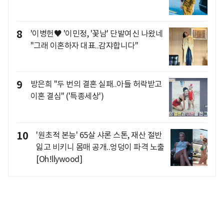
8
'이병헌♥ '이민정, '꽃남' 단발여신 나왔네
"그래 이혼하자 대표..감쟈합니다"
9
방은희 "두 번의 결혼 실패..아들 허락받고
이혼 결심" ('특종세상')
10
'원초적 본능' 65살 샤론 스톤, 재산 절반
잃고 비키니 몸매 공개..엉덩이 파격 노출
[Oh!llywood]