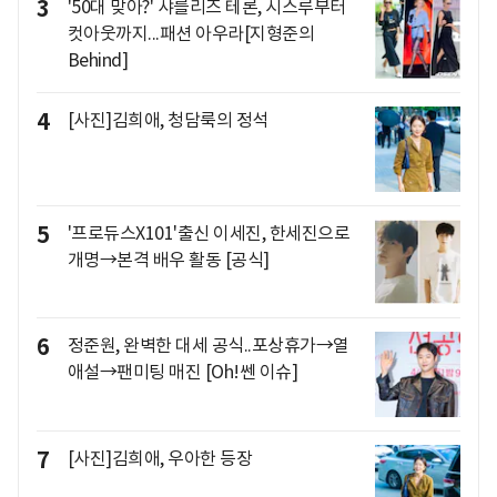
3
'50대 맞아?' 샤를리즈 테론, 시스루부터
컷아웃까지...패션 아우라[지형준의
Behind]
4
[사진]김희애, 청담룩의 정석
5
'프로듀스X101'출신 이세진, 한세진으로
개명→본격 배우 활동 [공식]
6
정준원, 완벽한 대세 공식..포상휴가→열
애설→팬미팅 매진 [Oh!쎈 이슈]
7
[사진]김희애, 우아한 등장