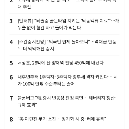
2
대 추진
3
[인터뷰] "뇌졸중 골든타임 지키는 '뇌동맥류 치료'"…개
두술 없이 혈관 타고 들어가 막는다
4
[주간증시전망] "외국인 언제 돌아오나"…역대급 반등
뒤 더 막막해진 증시
5
서장훈, 28억에 산 양재역 빌딩 450억에 내놨다
6
내후년부터 1주택자·3주택자 종부세 격차 커진다… 시
가 100억 안팎 수준부터는 줄어
7
블룸버그 "韓 증시 변동성 진정 국면… 레버리지 청산·
규제 효과"
8
"美 이란전 무기 소진… 장기화 시 중·러에 유리"